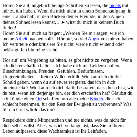
Hören Sie auf, angeblich heilige Schriften zu lesen, die
nichts
mit
mir zu tun haben. Wenn du mich nicht in einem Sonnenaufgang, in
einer Landschaft, in den Blicken deiner Freunde, in den Augen
deines Sohnes lesen kannst… ➤ wirst du mich in keinem Buch
finden!
Hören Sie auf, mich zu fragen: „Werden Sie mir sagen, wie ich
meine
Arbeit
machen soll?“ Hör auf, so viel
Angst
vor mir zu haben.
Ich verurteile oder kritisiere Sie nicht, werde nicht wütend oder
belästigt. Ich bin reine Liebe.
Hör auf, um Vergebung zu bitten, es gibt nichts zu vergeben. Wenn
ich dich erschaffen hätte… Ich habe dich mit Leidenschaften,
Einschränkungen, Freuden, Gefühlen, Bedürfnissen,
Ungereimtheiten… freiem Willen erfüllt. Wie kann ich dir die
Schuld geben, wenn du auf etwas reagierst, das ich in dich
hineinstecke? Wie kann ich dich dafür bestrafen, dass du so bist, wie
du bist, wenn ich derjenige bin, der dich erschaffen hat? Glaubst du,
ich könnte einen
Ort
schaffen, um alle meine
Kinder
, die sich
schlecht benehmen, für den Rest der Ewigkeit zu verbrennen? Was
für ein Gott würde das tun?
Respektiere deine Mitmenschen und tue nichts, was du nicht für
dich selbst willst. Alles, was ich verlange, ist, dass Sie in Ihrem
Leben aufpassen, diese Wachsamkeit ist Ihr Leitfaden.