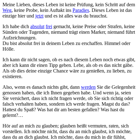
Meine Lieben, dieses Leben ist keine Prüfung, kein Schritt auf dem
Weg
, keine Probe, kein Auftakt ins
Paradies
. Dieses Leben ist das
einzige hier und
jetzt
und es ist alles was du brauchst.
Ich habe dich
absolut
frei
gemacht, keine Preise oder Strafen, keine
Sünden oder Tugenden, niemand trägt einen Marker, niemand führt
Aufzeichnungen.
Du bist absolut frei in deinem Leben zu erschaffen. Himmel oder
Hölle.
Ich kann dir nicht sagen, ob es nach diesem Leben noch etwas gibt,
aber ich kann dir einen Tipp geben. Lebe, als ob es das nicht gäbe.
Als ob dies deine einzige Chance wäre zu genießen, zu lieben, zu
existieren.
Also, wenn es danach nichts gibt, dann
werden
Sie die Gelegenheit
genossen haben, die ich Ihnen gegeben habe. Und wenn ja, seien
Sie versichert, dass ich nicht fragen werde, ob Sie sich richtig oder
falsch verhalten haben, sondern ich werde fragen. Magst du das?
Hattest du Spaß? Was hat dir am besten gefallen? Was hast du
gelernt?…
Hör auf an mich zu glauben; glauben heißt vermuten, raten, sich
vorstellen. Ich möchte nicht, dass du an mich glaubst, ich möchte,
dass du an dich glaubst. Ich möchte, dass du mich in dir fühlst,