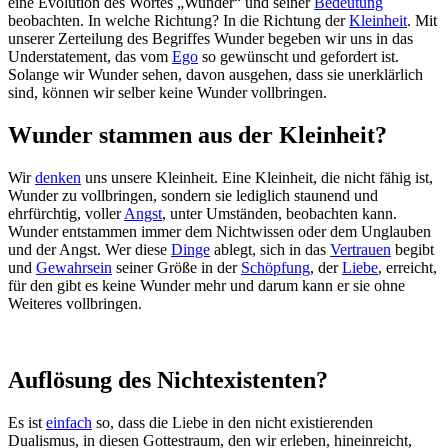
eine Evolution des Wortes „Wunder“ und seiner
Bedeutung
beobachten. In welche Richtung? In die Richtung der
Kleinheit
. Mit
unserer Zerteilung des Begriffes Wunder begeben wir uns in das
Understatement, das vom
Ego
so gewünscht und gefordert ist.
Solange wir Wunder sehen, davon ausgehen, dass sie unerklärlich
sind, können wir selber keine Wunder vollbringen.
Wunder stammen aus der Kleinheit?
Wir
denken
uns unsere Kleinheit. Eine Kleinheit, die nicht fähig ist,
Wunder zu vollbringen, sondern sie lediglich staunend und
ehrfürchtig, voller
Angst
, unter Umständen, beobachten kann.
Wunder entstammen immer dem Nichtwissen oder dem Unglauben
und der Angst. Wer diese
Dinge
ablegt, sich in das
Vertrauen
begibt
und
Gewahrsein
seiner Größe in der
Schöpfung
, der
Liebe
, erreicht,
für den gibt es keine Wunder mehr und darum kann er sie ohne
Weiteres vollbringen.
Auflösung des Nichtexistenten?
Es ist
einfach
so, dass die Liebe in den nicht existierenden
Dualismus, in diesen Gottestraum, den wir erleben, hineinreicht,