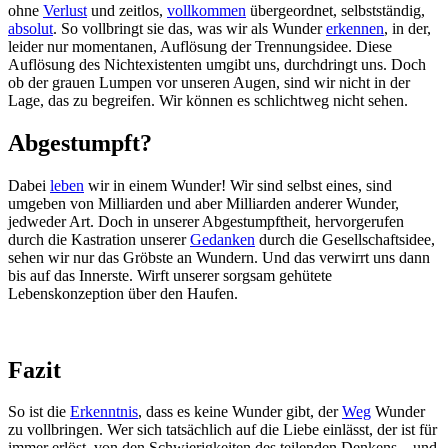
ohne
Verlust
und zeitlos,
vollkommen
übergeordnet, selbstständig,
absolut
. So vollbringt sie das, was wir als Wunder
erkennen
, in der,
leider nur momentanen, Auflösung der Trennungsidee. Diese
Auflösung des Nichtexistenten umgibt uns, durchdringt uns. Doch
ob der grauen Lumpen vor unseren Augen, sind wir nicht in der
Lage, das zu begreifen. Wir können es schlichtweg nicht sehen.
Abgestumpft?
Dabei
leben
wir in einem Wunder! Wir sind selbst eines, sind
umgeben von Milliarden und aber Milliarden anderer Wunder,
jedweder Art. Doch in unserer Abgestumpftheit, hervorgerufen
durch die Kastration unserer
Gedanken
durch die Gesellschaftsidee,
sehen wir nur das Gröbste an Wundern. Und das verwirrt uns dann
bis auf das Innerste. Wirft unserer sorgsam gehütete
Lebenskonzeption über den Haufen.
Fazit
So ist die
Erkenntnis
, dass es keine Wunder gibt, der
Weg
Wunder
zu vollbringen. Wer sich tatsächlich auf die Liebe einlässt, der ist für
immer erlöst, von den Schwierigkeiten des teilenden Denkens – und