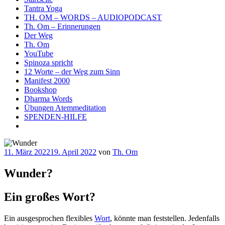
Tantra Yoga
TH. OM – WORDS – AUDIOPODCAST
Th. Om – Erinnerungen
Der Weg
Th. Om
YouTube
Spinoza spricht
12 Worte – der Weg zum Sinn
Manifest 2000
Bookshop
Dharma Words
Übungen Atemmeditation
SPENDEN-HILFE
Veröffentlicht
11. März 2022
19. April 2022
von
Th. Om
am
Wunder?
Ein großes Wort?
Ein ausgesprochen flexibles
Wort
, könnte man feststellen. Jedenfalls