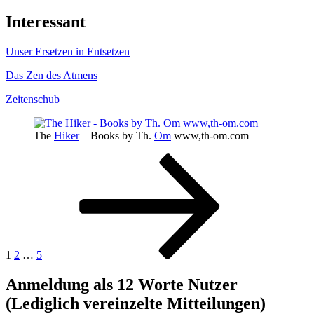
Interessant
Unser Ersetzen in Entsetzen
Das Zen des Atmens
Zeitenschub
The
Hiker
– Books by Th.
Om
www,th-om.com
Seitennummerierung
Seite
Seite
Seite
Nächste
Seite
der
Beiträge
1
2
…
5
Anmeldung als 12 Worte Nutzer
(Lediglich vereinzelte Mitteilungen)