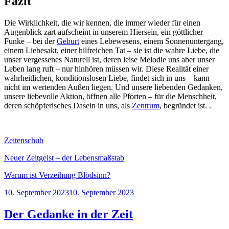
Fazit
Die Wirklichkeit, die wir kennen, die immer wieder für einen
Augenblick zart aufscheint in unserem Hiersein, ein göttlicher
Funke – bei der
Geburt
eines Lebewesens, einem Sonnenuntergang,
einem Liebesakt, einer hilfreichen Tat – sie ist die wahre Liebe, die
unser vergessenes Naturell ist, deren leise Melodie uns aber unser
Leben lang ruft – nur hinhören müssen wir. Diese Realität einer
wahrheitlichen, konditionslosen Liebe, findet sich in uns – kann
nicht im wertenden Außen liegen. Und unsere liebenden Gedanken,
unsere liebevolle Aktion, öffnen alle Pforten – für die Menschheit,
deren schöpferisches Dasein in uns, als
Zentrum
, begründet ist. .
Zeitenschub
Neuer Zeitgeist – der Lebensmaßstab
Warum ist Verzeihung Blödsinn?
Veröffentlicht
10. September 2023
10. September 2023
am
Der Gedanke in der Zeit