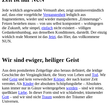
Jede wirklich angewandte Vernunft aber, zeigt unmissverständlich
auf, dass eine vorgebliche
Vergangenheit
lediglich aus
fragmentierten, wieder und wieder manipulierten „Erinnerungs“-
Fetzen bestehen muss – von uns selbst komponiert – wohingegen
die Zukunft, sehr simpel,
einfach
nicht existiert – völligen
Gedankenhumbug, aus denselben Konditionen, darstellt. Der einzig
wirklich reale Moment ist das
Jetzt
, das Hier, das vollkommene
NUN.
Wir sind ewiger, heiliger Geist
Aus dem postulierten Zeitgefüge also heraus definiert, die leidige
Geschichte der Vergänglichkeit, die Story von Leben und
Tod
. Wir
sind
Geist
und kein verweslicher
Körper
, der nach kurzer Zeit
verrottet. Als
Kinder
der absoluten Schöpfungsliebe – Absolutes
kann immer nur in Gänze weitergegeben
werden
– sind wir reine,
quellklare
Liebe
. In dieser Form sind wir schlafender, träumender
Gott
– und wir sind nicht
Traum
sondern der Träumer aller
Universen.