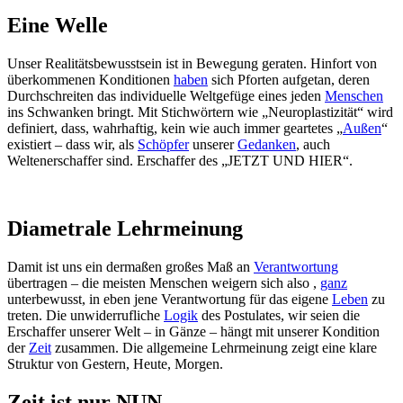
Eine Welle
Unser Realitätsbewusstsein ist in Bewegung geraten. Hinfort von
überkommenen Konditionen
haben
sich Pforten aufgetan, deren
Durchschreiten das individuelle Weltgefüge eines jeden
Menschen
ins Schwanken bringt. Mit Stichwörtern wie „Neuroplastizität“ wird
definiert, dass, wahrhaftig, kein wie auch immer geartetes „
Außen
“
existiert – dass wir, als
Schöpfer
unserer
Gedanken
, auch
Weltenerschaffer sind. Erschaffer des „JETZT UND HIER“.
Diametrale Lehrmeinung
Damit ist uns ein dermaßen großes Maß an
Verantwortung
übertragen – die meisten Menschen weigern sich also ,
ganz
unterbewusst, in eben jene Verantwortung für das eigene
Leben
zu
treten. Die unwiderrufliche
Logik
des Postulates, wir seien die
Erschaffer unserer Welt – in Gänze – hängt mit unserer Kondition
der
Zeit
zusammen. Die allgemeine Lehrmeinung zeigt eine klare
Struktur von Gestern, Heute, Morgen.
Zeit ist nur NUN