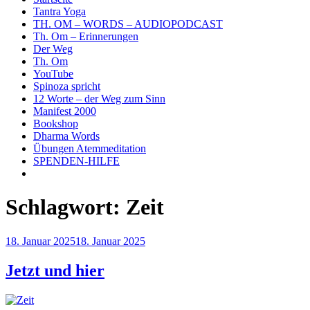
Tantra Yoga
TH. OM – WORDS – AUDIOPODCAST
Th. Om – Erinnerungen
Der Weg
Th. Om
YouTube
Spinoza spricht
12 Worte – der Weg zum Sinn
Manifest 2000
Bookshop
Dharma Words
Übungen Atemmeditation
SPENDEN-HILFE
Schlagwort:
Zeit
Veröffentlicht
18. Januar 2025
18. Januar 2025
am
Jetzt und hier