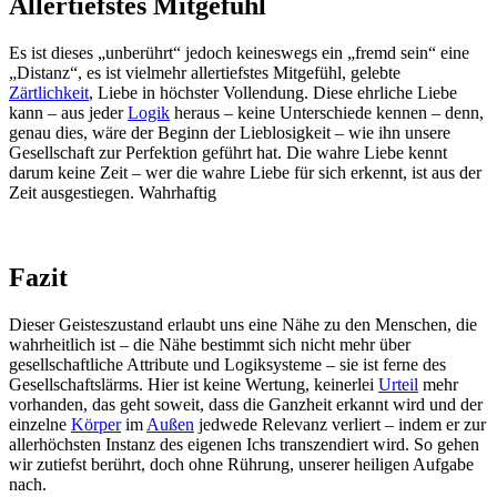
Allertiefstes Mitgefühl
Es ist dieses „unberührt“ jedoch keineswegs ein „fremd sein“ eine
„Distanz“, es ist vielmehr allertiefstes Mitgefühl, gelebte
Zärtlichkeit
, Liebe in höchster Vollendung. Diese ehrliche Liebe
kann – aus jeder
Logik
heraus – keine Unterschiede kennen – denn,
genau dies, wäre der Beginn der Lieblosigkeit – wie ihn unsere
Gesellschaft zur Perfektion geführt hat. Die wahre Liebe kennt
darum keine Zeit – wer die wahre Liebe für sich erkennt, ist aus der
Zeit ausgestiegen. Wahrhaftig
Fazit
Dieser Geisteszustand erlaubt uns eine Nähe zu den Menschen, die
wahrheitlich ist – die Nähe bestimmt sich nicht mehr über
gesellschaftliche Attribute und Logiksysteme – sie ist ferne des
Gesellschaftslärms. Hier ist keine Wertung, keinerlei
Urteil
mehr
vorhanden, das geht soweit, dass die Ganzheit erkannt wird und der
einzelne
Körper
im
Außen
jedwede Relevanz verliert – indem er zur
allerhöchsten Instanz des eigenen Ichs transzendiert wird. So gehen
wir zutiefst berührt, doch ohne Rührung, unserer heiligen Aufgabe
nach.