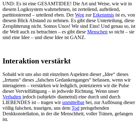
UND: Es ist eine GESAMTIDEE! Die Art und Weise, wie wir in
diesem Logiksystem wahrnehmen, ist zerteilend, aufteilend,
partitionierend – urteilend eben. Der
Weg
zur
Erkenntnis
ist es, von
diesem Blick Abstand zu nehmen. Es gibt diese Unterteilung, diese
Zersplitterung nicht. Somos Unos! Wir sind Eins! Und genau so, ist
die Welt auch zu betrachten – es gibt diese
Menschen
so nicht – sie
sind eine Idee – und diese Idee ist GANZ.
Interaktion verstärkt
Sobald wir uns also mit einzelnen Aspekten dieser „Idee“ dieses
„Irrtums“ dieses „falschen Gedankenganges“ befassen, wenn wir
interagieren – verstärken wir lediglich, potenzieren wir die Pulse
dieser Vervielfältigung – in jedwede Richtung. Wenn unser
Verhalten
jedoch (subjektiv diametral) eine durch und durch
LIEBENDES ist – tragen wir
unmittelbar
bei, zur Auflösung dieser
völlig falschen, traurigen, uns dem
Tod
preisgebenden
Denkkonstellation, in der die Menschheit, voller Tränen, gefangen
ist.