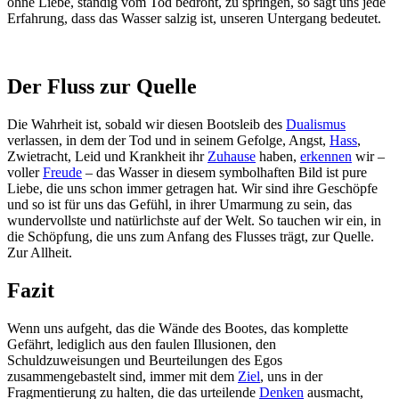
ohne Liebe, ständig vom Tod bedroht, zu springen, so sagt uns jede
Erfahrung, dass das Wasser salzig ist, unseren Untergang bedeutet.
Der Fluss zur Quelle
Die Wahrheit ist, sobald wir diesen Bootsleib des
Dualismus
verlassen, in dem der Tod und in seinem Gefolge, Angst,
Hass
,
Zwietracht, Leid und Krankheit ihr
Zuhause
haben,
erkennen
wir –
voller
Freude
– das Wasser in diesem symbolhaften Bild ist pure
Liebe, die uns schon immer getragen hat. Wir sind ihre Geschöpfe
und so ist für uns das Gefühl, in ihrer Umarmung zu sein, das
wundervollste und natürlichste auf der Welt. So tauchen wir ein, in
die Schöpfung, die uns zum Anfang des Flusses trägt, zur Quelle.
Zur Allheit.
Fazit
Wenn uns aufgeht, das die Wände des Bootes, das komplette
Gefährt, lediglich aus den faulen Illusionen, den
Schuldzuweisungen und Beurteilungen des Egos
zusammengebastelt sind, immer mit dem
Ziel
, uns in der
Fragmentierung zu halten, die das urteilende
Denken
ausmacht,