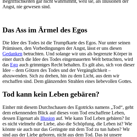
Begrifflichkeiten gar nicht wahrnimmt, weil sie, als Illusionen der
Angst, nie gewesen sind.
Das Ass im Ärmel des Egos
Die Idee des Todes ist die Trumpfkarte des Egos. Nur unter seinen
Prämissen, den Vorbedingungen der Angst, lässt er uns diesen
Gedanken
betrachten. Und solange wir uns als begrenzte Körper in
einer durch die Idee des Todes eingemauerten Welt betrachten, wird
das
Ego
auch grimmiges Recht behalten. Es gilt also, sich von dieser
Idee – dem Götzen des Todes und der Vergänglichkeit –
abzuwenden. Sich zu drehen, hin zu dem Licht, aus dem wir
erschaffen sind. Dem glänzenden Strahlen eines liebevollen Gottes.
Tod kann kein Leben gebären?
Einher mit diesem Durchschauen des Egotricks namens „Tod“, geht
dem erkennenden Blick auf dieses vom Tod erschaffene Leben,
dessen Eigenart als
Illusion
auf. Wie kann Tod Leben gebären? Ist
es nicht vielmehr die Liebe, also die Schöpfung, die Leben ist? Wie
könnte sie auch nur das Geringste mit dem Tod zu tun haben? Wir
sind aus der Liebe geboren, nicht aus dem Tod. Das ist unsere