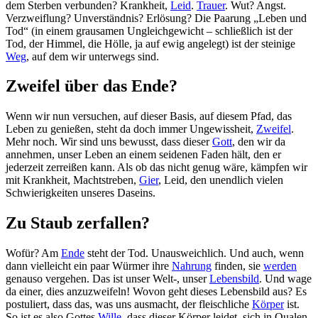
dem Sterben verbunden? Krankheit,
Leid
.
Trauer
. Wut? Angst.
Verzweiflung? Unverständnis? Erlösung? Die Paarung „Leben und
Tod“ (in einem grausamen Ungleichgewicht – schließlich ist der
Tod, der Himmel, die Hölle, ja auf ewig angelegt) ist der steinige
Weg
, auf dem wir unterwegs sind.
Zweifel über das Ende?
Wenn wir nun versuchen, auf dieser Basis, auf diesem Pfad, das
Leben zu genießen, steht da doch immer Ungewissheit,
Zweifel
.
Mehr noch. Wir sind uns bewusst, dass dieser
Gott
, den wir da
annehmen, unser Leben an einem seidenen Faden hält, den er
jederzeit zerreißen kann. Als ob das nicht genug wäre, kämpfen wir
mit Krankheit, Machtstreben,
Gier
, Leid, den unendlich vielen
Schwierigkeiten unseres Daseins.
Zu Staub zerfallen?
Wofür? Am
Ende
steht der Tod. Unausweichlich. Und auch, wenn
dann vielleicht ein paar Würmer ihre
Nahrung
finden, sie
werden
genauso vergehen. Das ist unser Welt-, unser
Lebensbild
. Und wage
da einer, dies anzuzweifeln! Wovon geht dieses Lebensbild aus? Es
postuliert, dass das, was uns ausmacht, der fleischliche
Körper
ist.
So ist es also Gottes
Wille
, dass dieser Körper leidet, sich in Qualen