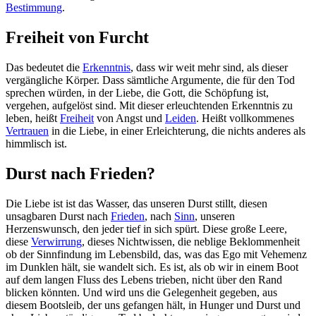
Bestimmung
.
Freiheit von Furcht
Das bedeutet die
Erkenntnis
, dass wir weit mehr sind, als dieser
vergängliche Körper. Dass sämtliche Argumente, die für den Tod
sprechen würden, in der Liebe, die Gott, die Schöpfung ist,
vergehen, aufgelöst sind. Mit dieser erleuchtenden Erkenntnis zu
leben, heißt
Freiheit
von Angst und
Leiden
. Heißt vollkommenes
Vertrauen
in die Liebe, in einer Erleichterung, die nichts anderes als
himmlisch ist.
Durst nach Frieden?
Die Liebe ist ist das Wasser, das unseren Durst stillt, diesen
unsagbaren Durst nach
Frieden
, nach
Sinn
, unseren
Herzenswunsch, den jeder tief in sich spürt. Diese große Leere,
diese
Verwirrung
, dieses Nichtwissen, die neblige Beklommenheit
ob der Sinnfindung im Lebensbild, das, was das Ego mit Vehemenz
im Dunklen hält, sie wandelt sich. Es ist, als ob wir in einem Boot
auf dem langen Fluss des Lebens trieben, nicht über den Rand
blicken könnten. Und wird uns die Gelegenheit gegeben, aus
diesem Bootsleib, der uns gefangen hält, in Hunger und Durst und