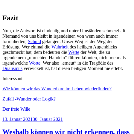
Fazit
Nun, die Antwort ist eindeutig und unter Umständen schmerzhaft.
Niemand von uns bleibt in irgendeiner, von wem auch immer
formulierten,
Schuld
gefangen. Unser Weg ist der Weg der
Erlösung. Wer einmal die
Wahrheit
des heiligen Augenblicks
geschmeckt hat, dem bedeuten die
Werte
der Welt, die zu
irgendeinem „unrechten Handeln“ führen könnten, nicht mehr als
irgendwelche
Worte
. Wer also „erneut“ in die Tragödie des
Dualismus
verwickelt ist, hat diesen heiligen Moment nie erlebt.
Interessant
Wie können wir das Wunderbare im Leben wiederfinden?
Zufall -Wunder oder Logik?
Der freie Wille
Veröffentlicht
13. Januar 2021
30. Januar 2021
am
Weshalb können wir nicht erkennen, dass