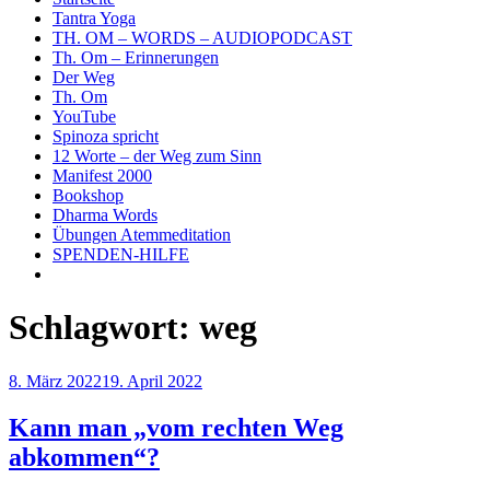
Tantra Yoga
TH. OM – WORDS – AUDIOPODCAST
Th. Om – Erinnerungen
Der Weg
Th. Om
YouTube
Spinoza spricht
12 Worte – der Weg zum Sinn
Manifest 2000
Bookshop
Dharma Words
Übungen Atemmeditation
SPENDEN-HILFE
Schlagwort:
weg
Veröffentlicht
8. März 2022
19. April 2022
am
Kann man „vom rechten Weg
abkommen“?