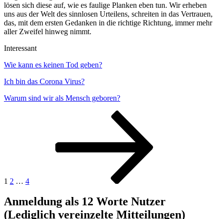
lösen sich diese auf, wie es faulige Planken eben tun. Wir erheben
uns aus der Welt des sinnlosen Urteilens, schreiten in das Vertrauen,
das, mit dem ersten Gedanken in die richtige Richtung, immer mehr
aller Zweifel hinweg nimmt.
Interessant
Wie kann es keinen Tod geben?
Ich bin das Corona Virus?
Warum sind wir als Mensch geboren?
Seitennummerierung
Seite
Seite
Seite
Nächste
Seite
der
Beiträge
1
2
…
4
Anmeldung als 12 Worte Nutzer
(Lediglich vereinzelte Mitteilungen)