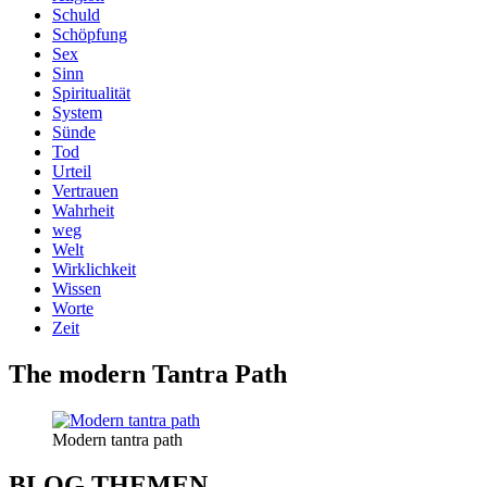
Schuld
Schöpfung
Sex
Sinn
Spiritualität
System
Sünde
Tod
Urteil
Vertrauen
Wahrheit
weg
Welt
Wirklichkeit
Wissen
Worte
Zeit
The modern Tantra Path
Modern tantra path
BLOG THEMEN