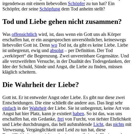
irgendetwas mit einem liebevollen
Schöpfer
zu tun hat? Ein
Schöpfer, der seine
Schöpfung
dem Tod anheim stellt?
Tod und Liebe gehen nicht zusammen?
Was
offensichtlich
wird, ist, dass wenn ein Gott uns als Körper
erschaffen hat, er ein ausgesprochen unversöhnlicher, keineswegs
liebevoller Gott ist. Denn
wo
Tod ist, da gibt es keine Liebe. Liebe
ist unbegrenzt, ewig und
absolut
– per Definition. Der Tod
„verkörpert“ die Begrenzung. Zwei unvereinbare Gegensätze. Und
alle verzweifelten Versuche, in der Dualität des Todesgedanken, der
Idee der Schuld, Sünde und Angst, die Liebe zu finden, müssen
kläglich scheitern.
Die Wahrheit der Liebe?
Gott ist. Er ist entweder Angst oder Liebe. Es gibt nur diese zwei
Entscheidungen. Die eine schließt die andere aus. Das liegt sehr
einfach
in der
Wahrheit
der Liebe. Sie ist unbegrenzt, keine Art von
Angst hat hier Platz, kann je existiert
haben
. So ist das, was uns
erschaffen hat, ein Gedanke,
frei
von Furcht, von tiefster Ehrlichkeit
und Liebe durchdrungen, das hell aufstrahlende
Licht
, das
nichts
mit
Verwesung, Vergänglichkeit und Leid zu tun hat, diese