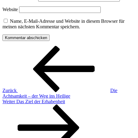
Website
Name, E-Mail-Adresse und Website in diesem Browser für
meinen nächsten Kommentar speichern.
Beitragsnavigation
Vorheriger
Beitrag
Zurück
Die
Achtsamkeit – der Weg ins Heilige
Nächster
Weiter
Das Ziel der Erhabenheit
Beitrag