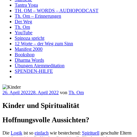
Tantra Yoga
TH. OM – WORDS – AUDIOPODCAST
Th. Om – Erinnerungen
Der Weg
Th. Om
YouTube
Spinoza spricht
12 Worte – der Weg zum Sinn
Manifest 2000
Bookshop
Dharma Words
Übungen Atemmeditation
SPENDEN-HILFE
Veröffentlicht
26. April 2022
28. April 2022
von
Th. Om
am
Kinder und Spiritualität
Hoffnungsvolle Aussichten?
Die
Logik
ist so
einfach
wie bestechend:
Spirituell
geschulte Eltern