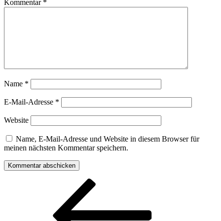
Kommentar
*
Name
*
E-Mail-Adresse
*
Website
Name, E-Mail-Adresse und Website in diesem Browser für
meinen nächsten Kommentar speichern.
Beitragsnavigation
Vorheriger
Beitrag