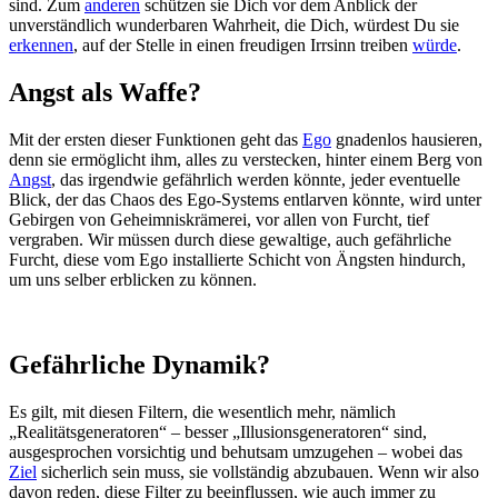
sind. Zum
anderen
schützen sie Dich vor dem Anblick der
unverständlich wunderbaren Wahrheit, die Dich, würdest Du sie
erkennen
, auf der Stelle in einen freudigen Irrsinn treiben
würde
.
Angst als Waffe?
Mit der ersten dieser Funktionen geht das
Ego
gnadenlos hausieren,
denn sie ermöglicht ihm, alles zu verstecken, hinter einem Berg von
Angst
, das irgendwie gefährlich werden könnte, jeder eventuelle
Blick, der das Chaos des Ego-Systems entlarven könnte, wird unter
Gebirgen von Geheimniskrämerei, vor allen von Furcht, tief
vergraben. Wir müssen durch diese gewaltige, auch gefährliche
Furcht, diese vom Ego installierte Schicht von Ängsten hindurch,
um uns selber erblicken zu können.
Gefährliche Dynamik?
Es gilt, mit diesen Filtern, die wesentlich mehr, nämlich
„Realitätsgeneratoren“ – besser „Illusionsgeneratoren“ sind,
ausgesprochen vorsichtig und behutsam umzugehen – wobei das
Ziel
sicherlich sein muss, sie vollständig abzubauen. Wenn wir also
davon reden, diese Filter zu beeinflussen, wie auch immer zu