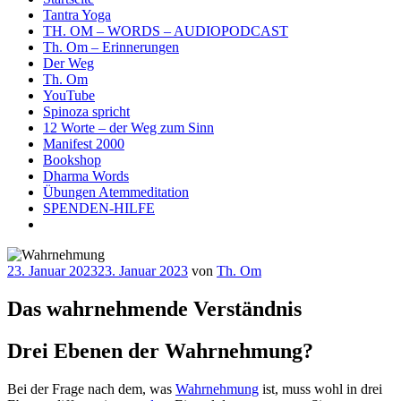
Tantra Yoga
TH. OM – WORDS – AUDIOPODCAST
Th. Om – Erinnerungen
Der Weg
Th. Om
YouTube
Spinoza spricht
12 Worte – der Weg zum Sinn
Manifest 2000
Bookshop
Dharma Words
Übungen Atemmeditation
SPENDEN-HILFE
Veröffentlicht
23. Januar 2023
23. Januar 2023
von
Th. Om
am
Das wahrnehmende Verständnis
Drei Ebenen der Wahrnehmung?
Bei der Frage nach dem, was
Wahrnehmung
ist, muss wohl in drei