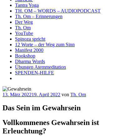
Tantra Yoga
TH. OM – WORDS – AUDIOPODCAST
Th. Om – Erinnerungen
Der Weg
Th. Om
YouTube
Spinoza spricht
12 Worte – der Weg zum Sinn
Manifest 2000
Bookshop
Dharma Words
Übungen Atemmeditation
SPENDEN-HILFE
Veröffentlicht
13. März 2022
19. April 2022
von
Th. Om
am
Das Sein im Gewahrsein
Vollkommenes Gewahrsein ist
Erleuchtung?