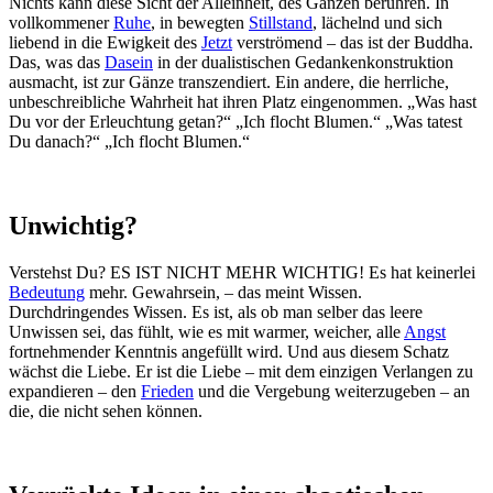
Nichts kann diese Sicht der Alleinheit, des Ganzen berühren. In
vollkommener
Ruhe
, in bewegten
Stillstand
, lächelnd und sich
liebend in die Ewigkeit des
Jetzt
verströmend – das ist der Buddha.
Das, was das
Dasein
in der dualistischen Gedankenkonstruktion
ausmacht, ist zur Gänze transzendiert. Ein andere, die herrliche,
unbeschreibliche Wahrheit hat ihren Platz eingenommen. „Was hast
Du vor der Erleuchtung getan?“ „Ich flocht Blumen.“ „Was tatest
Du danach?“ „Ich flocht Blumen.“
Unwichtig?
Verstehst Du? ES IST NICHT MEHR WICHTIG! Es hat keinerlei
Bedeutung
mehr. Gewahrsein, – das meint Wissen.
Durchdringendes Wissen. Es ist, als ob man selber das leere
Unwissen sei, das fühlt, wie es mit warmer, weicher, alle
Angst
fortnehmender Kenntnis angefüllt wird. Und aus diesem Schatz
wächst die Liebe. Er ist die Liebe – mit dem einzigen Verlangen zu
expandieren – den
Frieden
und die Vergebung weiterzugeben – an
die, die nicht sehen können.