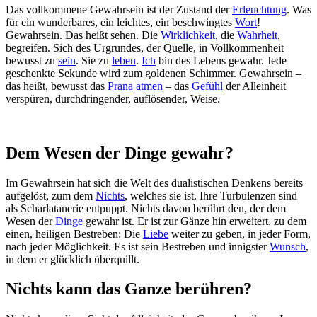
Das vollkommene Gewahrsein ist der Zustand der
Erleuchtung
. Was
für ein wunderbares, ein leichtes, ein beschwingtes
Wort
!
Gewahrsein. Das heißt sehen. Die
Wirklichkeit
, die
Wahrheit
,
begreifen. Sich des Urgrundes, der Quelle, in Vollkommenheit
bewusst zu
sein
. Sie zu
leben
.
Ich
bin des Lebens gewahr. Jede
geschenkte Sekunde wird zum goldenen Schimmer. Gewahrsein –
das heißt, bewusst das
Prana
atmen
– das
Gefühl
der Alleinheit
verspüren, durchdringender, auflösender, Weise.
Dem Wesen der Dinge gewahr?
Im Gewahrsein hat sich die Welt des dualistischen Denkens bereits
aufgelöst, zum dem
Nichts
, welches sie ist. Ihre Turbulenzen sind
als Scharlatanerie entpuppt. Nichts davon berührt den, der dem
Wesen der
Dinge
gewahr ist. Er ist zur Gänze hin erweitert, zu dem
einen, heiligen Bestreben: Die
Liebe
weiter zu geben, in jeder Form,
nach jeder Möglichkeit. Es ist sein Bestreben und innigster
Wunsch
,
in dem er glücklich überquillt.
Nichts kann das Ganze berühren?