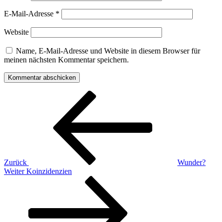
E-Mail-Adresse
*
Website
Name, E-Mail-Adresse und Website in diesem Browser für
meinen nächsten Kommentar speichern.
Beitragsnavigation
Vorheriger
Beitrag
Zurück
Wunder?
Nächster
Weiter
Koinzidenzien
Beitrag