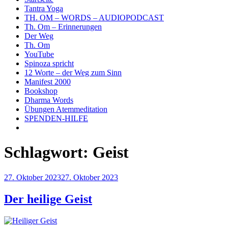
Tantra Yoga
TH. OM – WORDS – AUDIOPODCAST
Th. Om – Erinnerungen
Der Weg
Th. Om
YouTube
Spinoza spricht
12 Worte – der Weg zum Sinn
Manifest 2000
Bookshop
Dharma Words
Übungen Atemmeditation
SPENDEN-HILFE
Schlagwort:
Geist
Veröffentlicht
27. Oktober 2023
27. Oktober 2023
am
Der heilige Geist