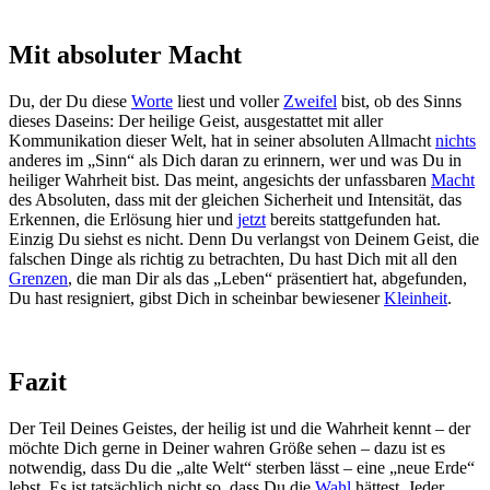
Mit absoluter Macht
Du, der Du diese
Worte
liest und voller
Zweifel
bist, ob des Sinns
dieses Daseins: Der heilige Geist, ausgestattet mit aller
Kommunikation dieser Welt, hat in seiner absoluten Allmacht
nichts
anderes im „Sinn“ als Dich daran zu erinnern, wer und was Du in
heiliger Wahrheit bist. Das meint, angesichts der unfassbaren
Macht
des Absoluten, dass mit der gleichen Sicherheit und Intensität, das
Erkennen, die Erlösung hier und
jetzt
bereits stattgefunden hat.
Einzig Du siehst es nicht. Denn Du verlangst von Deinem Geist, die
falschen Dinge als richtig zu betrachten, Du hast Dich mit all den
Grenzen
, die man Dir als das „Leben“ präsentiert hat, abgefunden,
Du hast resigniert, gibst Dich in scheinbar bewiesener
Kleinheit
.
Fazit
Der Teil Deines Geistes, der heilig ist und die Wahrheit kennt – der
möchte Dich gerne in Deiner wahren Größe sehen – dazu ist es
notwendig, dass Du die „alte Welt“ sterben lässt – eine „neue Erde“
lebst. Es ist tatsächlich nicht so, dass Du die
Wahl
hättest. Jeder