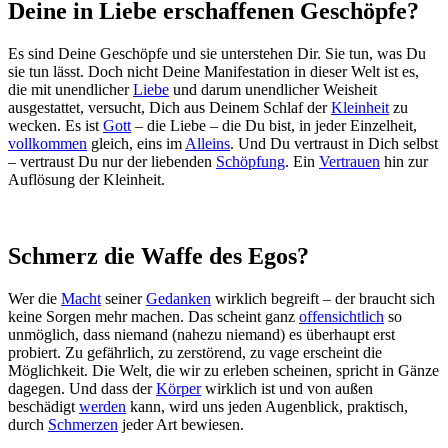
Deine in Liebe erschaffenen Geschöpfe?
Es sind Deine Geschöpfe und sie unterstehen Dir. Sie tun, was Du
sie tun lässt. Doch nicht Deine Manifestation in dieser Welt ist es,
die mit unendlicher
Liebe
und darum unendlicher Weisheit
ausgestattet, versucht, Dich aus Deinem Schlaf der
Kleinheit
zu
wecken. Es ist
Gott
– die Liebe – die Du bist, in jeder Einzelheit,
vollkommen
gleich, eins im
Alleins
. Und Du vertraust in Dich selbst
– vertraust Du nur der liebenden
Schöpfung
. Ein
Vertrauen
hin zur
Auflösung der Kleinheit.
Schmerz die Waffe des Egos?
Wer die
Macht
seiner
Gedanken
wirklich begreift – der braucht sich
keine Sorgen mehr machen. Das scheint ganz
offensichtlich
so
unmöglich, dass niemand (nahezu niemand) es überhaupt erst
probiert. Zu gefährlich, zu zerstörend, zu vage erscheint die
Möglichkeit. Die Welt, die wir zu erleben scheinen, spricht in Gänze
dagegen. Und dass der
Körper
wirklich ist und von außen
beschädigt
werden
kann, wird uns jeden Augenblick, praktisch,
durch
Schmerzen
jeder Art bewiesen.