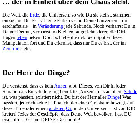
… der in Einheit über dem Chaos steht.
Die Welt, die
Erde
, die Universen, so wie Du sie siehst, stammen
einzig aus Dir. Es ist Deine Erde, es sind Deine Universen – du
erschaffst sie – in
Veränderung
jede Sekunde. Noch verharrst Du in
Deiner Demut, verharrst im Kleinen, angesichts derer, die Dich
Lügen
leben
ließen. Doch schiebe die nebligen Splitter dieser
Manipulation fort und Du erkennst, dass nur Du es bist, der im
Zentrum
steht.
Der Herr der Dinge?
Du verstehst, dass es kein
Außen
gibt. Dieses, von Dir in jeder
Situation als Entschuldigung benutzte „Außen“, das an allem
Schuld
ist, was passiert, existiert nicht. Du bist der Herr aller
Dinge
! Was
passiert, jeder einzelne Lufthauch, der einen Grashalm bewegt, auf
dieser Erde oder einem
anderen
Ort
in den Universen – ist von DIR
kreiert! Jedes der Geschöpfe, dass Deine Welt bevölkert, hast DU
erschaffen. Es sind DEINE Geschöpfe!