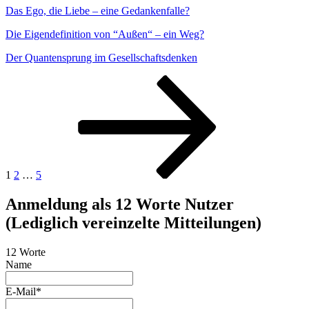
Das Ego, die Liebe – eine Gedankenfalle?
Die Eigendefinition von “Außen“ – ein Weg?
Der Quantensprung im Gesellschaftsdenken
Seitennummerierung
Seite
Seite
Seite
Nächste
Seite
der
Beiträge
1
2
…
5
Anmeldung als 12 Worte Nutzer
(Lediglich vereinzelte Mitteilungen)
12 Worte
Name
E-Mail*