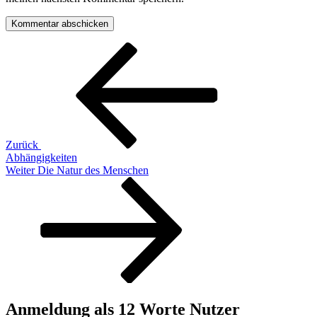
Beitragsnavigation
Vorheriger
Beitrag
Zurück
Abhängigkeiten
Nächster
Weiter
Die Natur des Menschen
Beitrag
Anmeldung als 12 Worte Nutzer