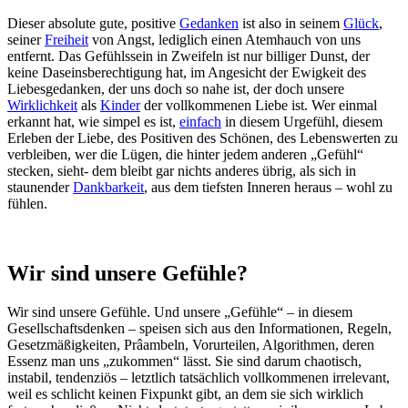
Dieser absolute gute, positive
Gedanken
ist also in seinem
Glück
,
seiner
Freiheit
von Angst, lediglich einen Atemhauch von uns
entfernt. Das Gefühlssein in Zweifeln ist nur billiger Dunst, der
keine Daseinsberechtigung hat, im Angesicht der Ewigkeit des
Liebesgedanken, der uns doch so nahe ist, der doch unsere
Wirklichkeit
als
Kinder
der vollkommenen Liebe ist. Wer einmal
erkannt hat, wie simpel es ist,
einfach
in diesem Urgefühl, diesem
Erleben der Liebe, des Positiven des Schönen, des Lebenswerten zu
verbleiben, wer die Lügen, die hinter jedem anderen „Gefühl“
stecken, sieht- dem bleibt gar nichts anderes übrig, als sich in
staunender
Dankbarkeit
, aus dem tiefsten Inneren heraus – wohl zu
fühlen.
Wir sind unsere Gefühle?
Wir sind unsere Gefühle. Und unsere „Gefühle“ – in diesem
Gesellschaftsdenken – speisen sich aus den Informationen, Regeln,
Gesetzmäßigkeiten, Prâambeln, Vorurteilen, Algorithmen, deren
Essenz man uns „zukommen“ lässt. Sie sind darum chaotisch,
instabil, tendenziös – letztlich tatsächlich vollkommenen irrelevant,
weil es schlicht keinen Fixpunkt gibt, an dem sie sich wirklich