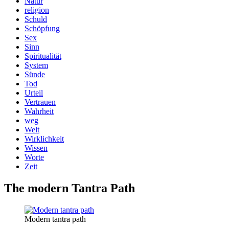
Natur
religion
Schuld
Schöpfung
Sex
Sinn
Spiritualität
System
Sünde
Tod
Urteil
Vertrauen
Wahrheit
weg
Welt
Wirklichkeit
Wissen
Worte
Zeit
The modern Tantra Path
Modern tantra path