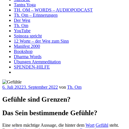
Tantra Yoga
TH. OM – WORDS – AUDIOPODCAST
Th. Om – Erinnerungen
Der Weg
Th. Om
YouTube
Spinoza spricht
12 Worte – der Weg zum Sinn
Manifest 2000
Bookshop
Dharma Words
Übungen Atemmeditation
SPENDEN-HILFE
Veröffentlicht
6. Juli 2022
3. September 2022
von
Th. Om
am
Gefühle sind Grenzen?
Das Sein bestimmende Gefühle?
Eine selten mächtige Aussage, die hinter dem
Wort
Gefühl
steht.