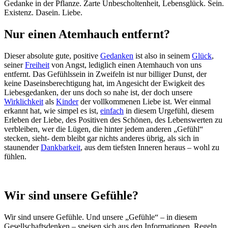
Gedanke in der Pflanze. Zarte Unbescholtenheit, Lebensglück. Sein.
Existenz. Dasein. Liebe.
Nur einen Atemhauch entfernt?
Dieser absolute gute, positive
Gedanken
ist also in seinem
Glück
,
seiner
Freiheit
von Angst, lediglich einen Atemhauch von uns
entfernt. Das Gefühlssein in Zweifeln ist nur billiger Dunst, der
keine Daseinsberechtigung hat, im Angesicht der Ewigkeit des
Liebesgedanken, der uns doch so nahe ist, der doch unsere
Wirklichkeit
als
Kinder
der vollkommenen Liebe ist. Wer einmal
erkannt hat, wie simpel es ist,
einfach
in diesem Urgefühl, diesem
Erleben der Liebe, des Positiven des Schönen, des Lebenswerten zu
verbleiben, wer die Lügen, die hinter jedem anderen „Gefühl“
stecken, sieht- dem bleibt gar nichts anderes übrig, als sich in
staunender
Dankbarkeit
, aus dem tiefsten Inneren heraus – wohl zu
fühlen.
Wir sind unsere Gefühle?
Wir sind unsere Gefühle. Und unsere „Gefühle“ – in diesem
Gesellschaftsdenken – speisen sich aus den Informationen, Regeln,