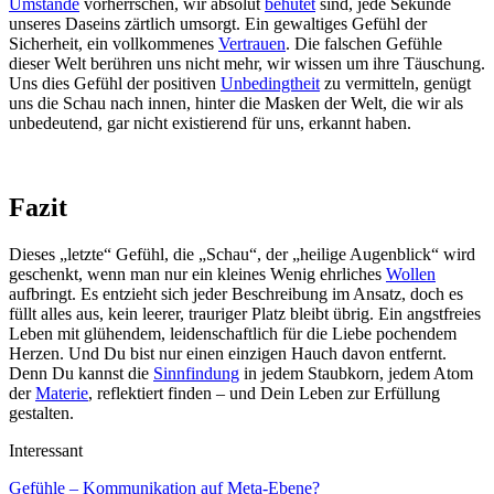
Umstände
vorherrschen, wir absolut
behütet
sind, jede Sekunde
unseres Daseins zärtlich umsorgt. Ein gewaltiges Gefühl der
Sicherheit, ein vollkommenes
Vertrauen
. Die falschen Gefühle
dieser Welt berühren uns nicht mehr, wir wissen um ihre Täuschung.
Uns dies Gefühl der positiven
Unbedingtheit
zu vermitteln, genügt
uns die Schau nach innen, hinter die Masken der Welt, die wir als
unbedeutend, gar nicht existierend für uns, erkannt haben.
Fazit
Dieses „letzte“ Gefühl, die „Schau“, der „heilige Augenblick“ wird
geschenkt, wenn man nur ein kleines Wenig ehrliches
Wollen
aufbringt. Es entzieht sich jeder Beschreibung im Ansatz, doch es
füllt alles aus, kein leerer, trauriger Platz bleibt übrig. Ein angstfreies
Leben mit glühendem, leidenschaftlich für die Liebe pochendem
Herzen. Und Du bist nur einen einzigen Hauch davon entfernt.
Denn Du kannst die
Sinnfindung
in jedem Staubkorn, jedem Atom
der
Materie
, reflektiert finden – und Dein Leben zur Erfüllung
gestalten.
Interessant
Gefühle – Kommunikation auf Meta-Ebene?