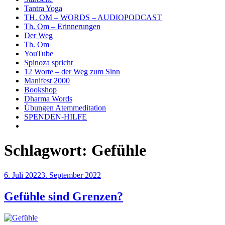
Tantra Yoga
TH. OM – WORDS – AUDIOPODCAST
Th. Om – Erinnerungen
Der Weg
Th. Om
YouTube
Spinoza spricht
12 Worte – der Weg zum Sinn
Manifest 2000
Bookshop
Dharma Words
Übungen Atemmeditation
SPENDEN-HILFE
Schlagwort:
Gefühle
Veröffentlicht
6. Juli 2022
3. September 2022
am
Gefühle sind Grenzen?