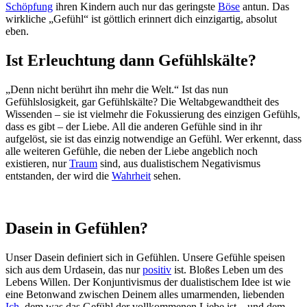
Schöpfung
ihren Kindern auch nur das geringste
Böse
antun. Das
wirkliche „Gefühl“ ist göttlich erinnert dich einzigartig, absolut
eben.
Ist Erleuchtung dann Gefühlskälte?
„Denn nicht berührt ihn mehr die Welt.“ Ist das nun
Gefühlslosigkeit, gar Gefühlskälte? Die Weltabgewandtheit des
Wissenden – sie ist vielmehr die Fokussierung des einzigen Gefühls,
dass es gibt – der Liebe. All die anderen Gefühle sind in ihr
aufgelöst, sie ist das einzig notwendige an Gefühl. Wer erkennt, dass
alle weiteren Gefühle, die neben der Liebe angeblich noch
existieren, nur
Traum
sind, aus dualistischem Negativismus
entstanden, der wird die
Wahrheit
sehen.
Dasein in Gefühlen?
Unser Dasein definiert sich in Gefühlen. Unsere Gefühle speisen
sich aus dem Urdasein, das nur
positiv
ist. Bloßes Leben um des
Lebens Willen. Der Konjuntivismus der dualistischem Idee ist wie
eine Betonwand zwischen Deinem alles umarmenden, liebenden
Ich
, dem was das Gefühl der vollkommenen Liebe ist – und dem