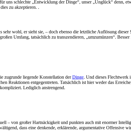
 für uns schlechte „Entwicklung der Dinge“, unser „Unglück“ denn, e
dies zu akzeptieren. .
ehr wohl, er sieht sie, – doch ebenso die letztliche Auflösung dieser S
r großen Umfang, tatsächlich zu transzendieren, „umzumünzen“. Besser
die zugrunde liegende Konstellation der
Dinge
. Und dieses Flechtwerk i
en Reaktionen entgegentreten. Tatsächlich ist hier weder das Erreiche
r kompliziert. Lediglich anstrengend.
uell – von großer Hartnäckigkeit und punkten auch mit enormer Intelli
ältigend, dass eine denkende, erklärende, argumentative Offensive wirk