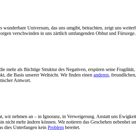
s wunderbare Universum, das uns umgibt, betrachten, zeigt uns weiterhi
Sorgen verschwinden in uns zärtlich umfangenden Obhut und Fürsorge. A
die mehr als flüchtige Struktur des Negativen, erspüren seine Fragilit
t, die Basis unserer Weltsicht. Wir finden einen
anderen
, freundlichen
stischer Antwort.
ht, wir nehmen an – in Ignoranz, in Verweigerung. Anstatt uns Ewigk
in nicht mehr ändern können. Wir notieren das Geschehen nebenbei un
das dies Unterfangen kein
Problem
bereitet.