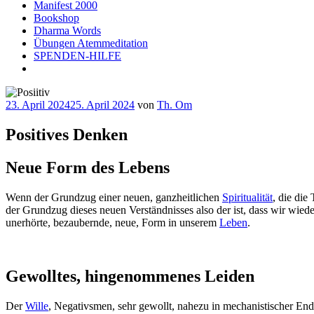
Manifest 2000
Bookshop
Dharma Words
Übungen Atemmeditation
SPENDEN-HILFE
Veröffentlicht
23. April 2024
25. April 2024
von
Th. Om
am
Positives Denken
Neue Form des Lebens
Wenn der Grundzug einer neuen, ganzheitlichen
Spiritualität
, die die
der Grundzug dieses neuen Verständnisses also der ist, dass wir wied
unerhörte, bezaubernde, neue, Form in unserem
Leben
.
Gewolltes, hingenommenes Leiden
Der
Wille
, Negativsmen, sehr gewollt, nahezu in mechanistischer Endg