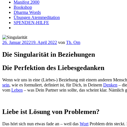
Manifest 2000
Bookshop
Dharma Words
Übungen Atemmeditation
SPENDEN-HILFE
Veröffentlicht
26. Januar 2022
19. April 2022
von
Th. Om
am
Die Singularität in Beziehungen
Die Perfektion des Liebesgedanken
Wenn wir uns in eine (Liebes-) Beziehung mit einem anderen Mensche
sein
, wie es formuliert, definiert ist, für Dich, in Deinem
Denken
– die
vom
Leben
– was Dein Partner sein sollte, das scheint klar. Nämlich
Liebe ist Lösung von Problemen?
Das hört sich nun etwas fade an – weil das
Wort
Problem drin steckt.