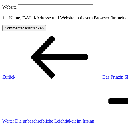
Website
Name, E-Mail-Adresse und Website in diesem Browser für meine
Beitragsnavigation
Vorheriger
Beitrag
Zurück
Das Prinzip S
Nächster
Beitrag
Weiter
Die unbeschreibliche Leichtigkeit im Irrsinn