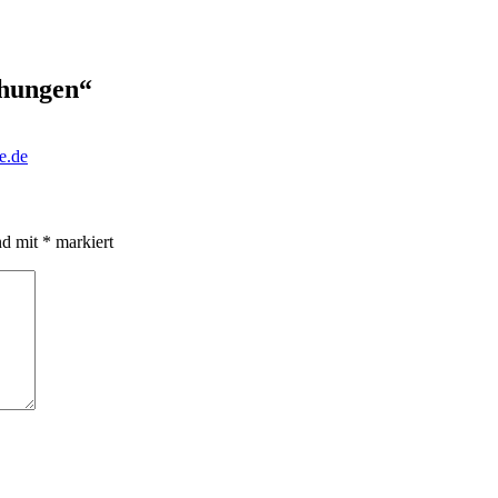
ehungen“
e.de
nd mit
*
markiert