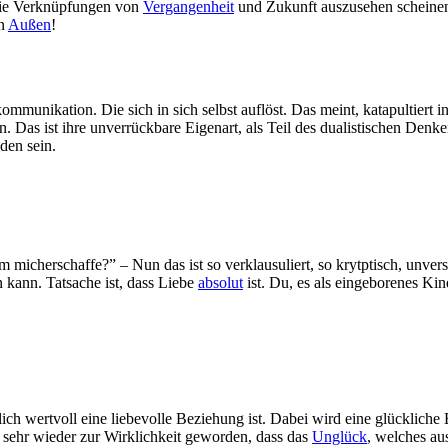
die Verknüpfungen von
Vergangenheit
und Zukunft auszusehen scheinen,
in
Außen
!
kommunikation. Die sich in sich selbst auflöst. Das meint, katapultiert
Das ist ihre unverrückbare Eigenart, als Teil des dualistischen Denk
den sein.
m micherschaffe?” – Nun das ist so verklausuliert, so krytptisch, unve
n kann. Tatsache ist, dass Liebe
absolut
ist. Du, es als eingeborenes K
ich wertvoll eine liebevolle Beziehung ist. Dabei wird eine glückliche
o sehr wieder zur Wirklichkeit geworden, dass das
Unglück
, welches au