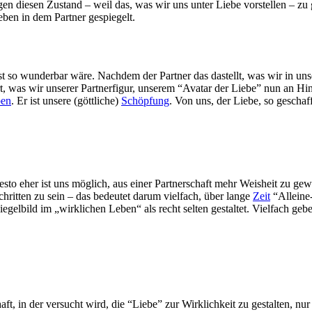
en diesen Zustand – weil das, was wir uns unter Liebe vorstellen – zu
eben in dem Partner gespiegelt.
st so wunderbar wäre. Nachdem der Partner das dastellt, was wir in un
t, was wir unserer Partnerfigur, unserem “Avatar der Liebe” nun an Hin
ben
. Er ist unsere (göttliche)
Schöpfung
. Von uns, der Liebe, so geschaf
esto eher ist uns möglich, aus einer Partnerschaft mehr Weisheit zu gew
hritten zu sein – das bedeutet darum vielfach, über lange
Zeit
“Alleine-
elbild im „wirklichen Leben“ als recht selten gestaltet. Vielfach geb
ft, in der versucht wird, die “Liebe” zur Wirklichkeit zu gestalten, nur 