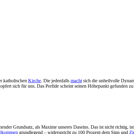
er katholischen
Kirche
. Die jedenfalls
macht
sich die unheilvolle Dyna
Er opfert sich für uns. Das Perfide scheint seinen Höhepunkt gefunden z
der Grundsatz, als Maxime unseres Daseins. Das ist nicht richtig, ist 
llkommen
grundlegend – widerspricht zu 100 Prozent dem Sinn und
Zi