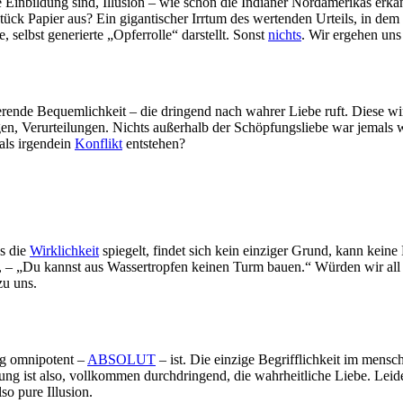
e Einbildung sind, Illusion – wie schon die Indianer Nordamerikas erk
ck Papier aus? Ein gigantischer Irrtum des wertenden Urteils, in dem w
, selbst generierte „Opferrolle“ darstellt. Sonst
nichts
. Wir ergehen uns 
erende Bequemlichkeit – die dringend nach wahrer Liebe ruft. Diese wir
 Verurteilungen. Nichts außerhalb der Schöpfungsliebe war jemals wahr
als irgendein
Konflikt
entstehen?
as die
Wirklichkeit
spiegelt, findet sich kein einziger Grund, kann keine
cht, – „Du kannst aus Wassertropfen keinen Turm bauen.“ Würden wir a
zu uns.
ng omnipotent –
ABSOLUT
– ist. Die einzige Begrifflichkeit im mensc
ung ist also, vollkommen durchdringend, die wahrheitliche Liebe. Lei
so pure Illusion.