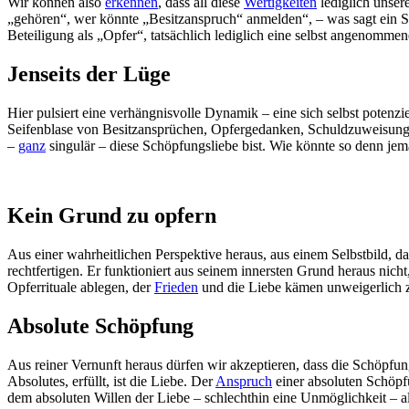
Wir können also
erkennen
, dass all diese
Wertigkeiten
lediglich unser
„gehören“, wer könnte „Besitzanspruch“ anmelden“, – was sagt ein Stü
Beteiligung als „Opfer“, tatsächlich lediglich eine selbst angenommene
Jenseits der Lüge
Hier pulsiert eine verhängnisvolle Dynamik – eine sich selbst potenzi
Seifenblase von Besitzansprüchen, Opfergedanken, Schuldzuweisungen,
–
ganz
singulär – diese Schöpfungsliebe bist. Wie könnte so denn jem
Kein Grund zu opfern
Aus einer wahrheitlichen Perspektive heraus, aus einem Selbstbild, d
rechtfertigen. Er funktioniert aus seinem innersten Grund heraus ni
Opferrituale ablegen, der
Frieden
und die Liebe kämen unweigerlich 
Absolute Schöpfung
Aus reiner Vernunft heraus dürfen wir akzeptieren, dass die Schöpfu
Absolutes, erfüllt, ist die Liebe. Der
Anspruch
einer absoluten Schöpf
dem absoluten Willen der Liebe – schlechthin eine Unmöglichkeit – al