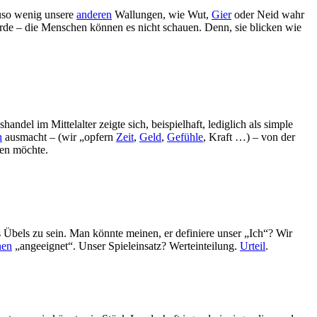
auso wenig unsere
anderen
Wallungen, wie Wut,
Gier
oder Neid wahr
wurde – die Menschen können es nicht schauen. Denn, sie blicken wie
del im Mittelalter zeigte sich, beispielhaft, lediglich als simple
n
ausmacht – (wir „opfern
Zeit
,
Geld
,
Gefühle
, Kraft …) – von der
sen möchte.
s Übels zu sein. Man könnte meinen, er definiere unser „Ich“? Wir
nen
„angeeignet“. Unser Spieleinsatz? Werteinteilung.
Urteil
.