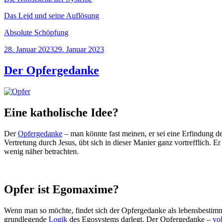
Das Leid und seine Auflösung
Absolute Schöpfung
Veröffentlicht
28. Januar 2023
29. Januar 2023
am
Der Opfergedanke
Eine katholische Idee?
Der
Opfergedanke
– man könnte fast meinen, er sei eine Erfindung d
Vertretung durch Jesus, übt sich in dieser Manier ganz vortrefflich. 
wenig näher betrachten.
Opfer ist Egomaxime?
Wenn man so möchte, findet sich der Opfergedanke als lebensbestimmen
grundlegende
Logik
des Egosystems darlegt. Der Opfergedanke –
vo