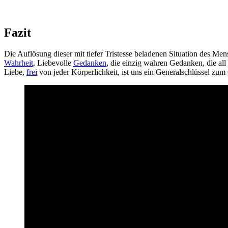
Fazit
Die Auflösung dieser mit tiefer Tristesse beladenen Situation des Me
Wahrheit
. Liebevolle
Gedanken
, die einzig wahren Gedanken, die al
Liebe,
frei
von jeder Körperlichkeit, ist uns ein Generalschlüssel zu