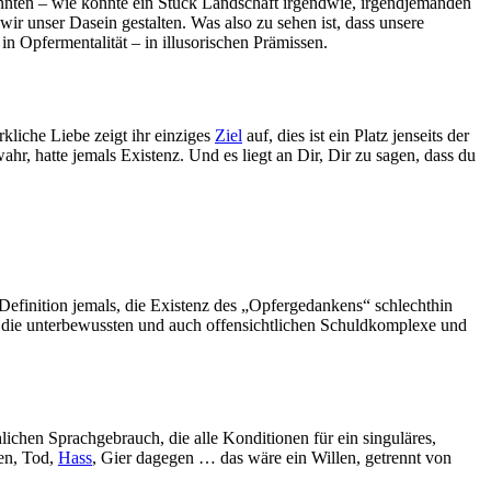
annten – wie könnte ein Stück Landschaft irgendwie, irgendjemanden
ir unser Dasein gestalten. Was also zu sehen ist, dass unsere
in Opfermentalität – in illusorischen Prämissen.
kliche Liebe zeigt ihr einziges
Ziel
auf, dies ist ein Platz jenseits der
, hatte jemals Existenz. Und es liegt an Dir, Dir zu sagen, dass du
 Definition jemals, die Existenz des „Opfergedankens“ schlechthin
ll die unterbewussten und auch offensichtlichen Schuldkomplexe und
hlichen Sprachgebrauch, die alle Konditionen für ein singuläres,
den, Tod,
Hass
, Gier dagegen … das wäre ein Willen, getrennt von