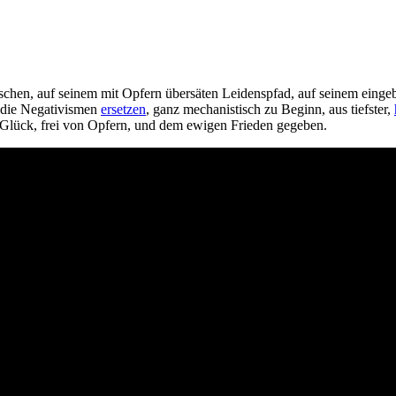
nschen, auf seinem mit Opfern übersäten Leidenspfad, auf seinem einge
l die Negativismen
ersetzen
, ganz mechanistisch zu Beginn, aus tiefster,
m Glück, frei von Opfern, und dem ewigen Frieden gegeben.