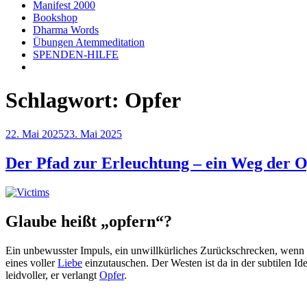
Manifest 2000
Bookshop
Dharma Words
Übungen Atemmeditation
SPENDEN-HILFE
Schlagwort:
Opfer
Veröffentlicht
22. Mai 2025
23. Mai 2025
am
Der Pfad zur Erleuchtung – ein Weg der 
Glaube heißt „opfern“?
Ein unbewusster Impuls, ein unwillkürliches Zurückschrecken, wenn
eines voller
Liebe
einzutauschen. Der Westen ist da in der subtilen 
leidvoller, er verlangt
Opfer
.