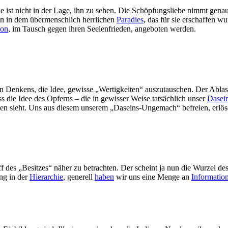
 ist nicht in der Lage, ihn zu sehen. Die Schöpfungsliebe nimmt gen
en in dem übermenschlich herrlichen
Paradies
, das für sie erschaffen 
ion
, im Tausch gegen ihren Seelenfrieden, angeboten werden.
n Denkens, die Idee, gewisse „Wertigkeiten“ auszutauschen. Der Ablasshan
ass die Idee des Opferns – die in gewisser Weise tatsächlich unser
Dasei
leiden sieht. Uns aus diesem unserem „Daseins-Ungemach“ befreien, erlö
ff des „Besitzes“ näher zu betrachten. Der scheint ja nun die Wurzel de
ung in der
Hierarchie
, generell
haben
wir uns eine Menge an
Informatio