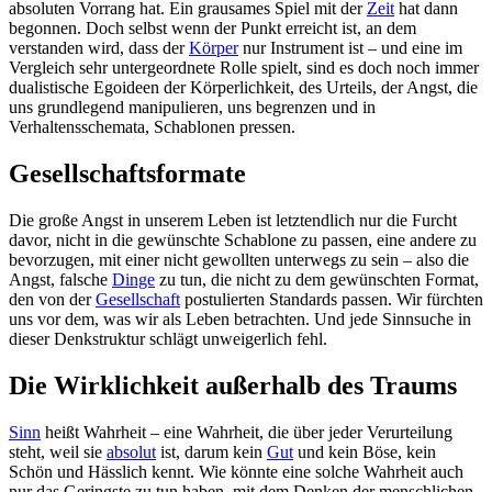
absoluten Vorrang hat. Ein grausames Spiel mit der
Zeit
hat dann
begonnen. Doch selbst wenn der Punkt erreicht ist, an dem
verstanden wird, dass der
Körper
nur Instrument ist – und eine im
Vergleich sehr untergeordnete Rolle spielt, sind es doch noch immer
dualistische Egoideen der Körperlichkeit, des Urteils, der Angst, die
uns grundlegend manipulieren, uns begrenzen und in
Verhaltensschemata, Schablonen pressen.
Gesellschaftsformate
Die große Angst in unserem Leben ist letztendlich nur die Furcht
davor, nicht in die gewünschte Schablone zu passen, eine andere zu
bevorzugen, mit einer nicht gewollten unterwegs zu sein – also die
Angst, falsche
Dinge
zu tun, die nicht zu dem gewünschten Format,
den von der
Gesellschaft
postulierten Standards passen. Wir fürchten
uns vor dem, was wir als Leben betrachten. Und jede Sinnsuche in
dieser Denkstruktur schlägt unweigerlich fehl.
Die Wirklichkeit außerhalb des Traums
Sinn
heißt Wahrheit – eine Wahrheit, die über jeder Verurteilung
steht, weil sie
absolut
ist, darum kein
Gut
und kein Böse, kein
Schön und Hässlich kennt. Wie könnte eine solche Wahrheit auch
nur das Geringste zu tun haben, mit dem Denken der menschlichen