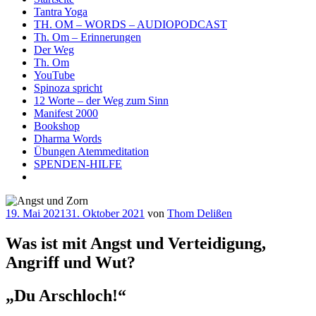
Tantra Yoga
TH. OM – WORDS – AUDIOPODCAST
Th. Om – Erinnerungen
Der Weg
Th. Om
YouTube
Spinoza spricht
12 Worte – der Weg zum Sinn
Manifest 2000
Bookshop
Dharma Words
Übungen Atemmeditation
SPENDEN-HILFE
Veröffentlicht
19. Mai 2021
31. Oktober 2021
von
Thom Delißen
am
Was ist mit Angst und Verteidigung,
Angriff und Wut?
„Du Arschloch!“