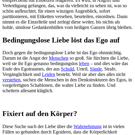
entsprechend mit Entsetzen reagieren. Es wird, in Angriff und
Verteidigung gefangen, das, was da vielleicht zu sehen ist, was so
schön aufleuchtet, für einen winzigen Augenblick, sofort
partitionieren, mit Etiketten versehen, beurteilen, einordnen. Dann
nimmt es die Einzelteile und zerlegt diese weiter, bis nichts als
hohle, sinnlose Gedankenhüllen vom heiligen Ganzen übrig bleiben.
Bedingungslose Liebe löst das Ego auf
Doch gegen die bedingungslose Liebe ist das Ego ohnmächtig.
Darum ist die Angst der
Menschen
so groß. Sie fürchten die Liebe,
weil sie ihr Ego genauso bedingungslos
leben
– und dies wäre das
Ende des Egotraumes, der aus
Schuld
, Urteil,
Sünde
, Strafe,
Vergänglichkeit und
Leiden
besteht. Weil sie aber dies alles nicht
verstehen
, suchen die Menschen in den Denkstrukturen des Egos, in
vorgefertigten Schablonen, die wahre Liebe zu finden. Und
scheitern allesamt kläglich.
Fixiert auf den Körper?
Diese Suche nach der Liebe über die
Wahrnehmung
ist in vielen
Fällen so gebunden durch Egoideen, dass die Körperlichkeit