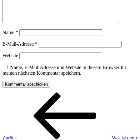
Name
*
E-Mail-Adresse
*
Website
Name, E-Mail-Adresse und Website in diesem Browser für
meinen nächsten Kommentar speichern.
Beitragsnavigation
Vorheriger
Beitrag
Zurück
Was ist denn