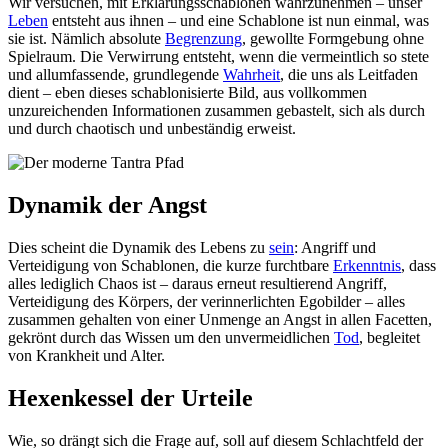
Wir versuchen, mit Erklärungsschablonen wahrzunehmen – unser
Leben
entsteht aus ihnen – und eine Schablone ist nun einmal, was
sie ist. Nämlich absolute
Begrenzung
, gewollte Formgebung ohne
Spielraum. Die Verwirrung entsteht, wenn die vermeintlich so stete
und allumfassende, grundlegende
Wahrheit
, die uns als Leitfaden
dient – eben dieses schablonisierte Bild, aus vollkommen
unzureichenden Informationen zusammen gebastelt, sich als durch
und durch chaotisch und unbeständig erweist.
Dynamik der Angst
Dies scheint die Dynamik des Lebens zu
sein
: Angriff und
Verteidigung von Schablonen, die kurze furchtbare
Erkenntnis
, dass
alles lediglich Chaos ist – daraus erneut resultierend Angriff,
Verteidigung des Körpers, der verinnerlichten Egobilder – alles
zusammen gehalten von einer Unmenge an Angst in allen Facetten,
gekrönt durch das Wissen um den unvermeidlichen
Tod
, begleitet
von Krankheit und Alter.
Hexenkessel der Urteile
Wie, so drängt sich die Frage auf, soll auf diesem Schlachtfeld der