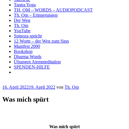
Tantra Yoga
TH. OM – WORDS – AUDIOPODCAST
Th. Om – Erinnerungen
Der Weg
Th. Om
YouTube
Spinoza spricht
12 Worte – der Weg zum Sinn
Manifest 2000
Bookshop
Dharma Words
Übungen Atemmeditation
SPENDEN-HILFE
Veröffentlicht
16. April 2022
19. April 2022
von
Th. Om
am
Was mich spürt
Was mich spürt