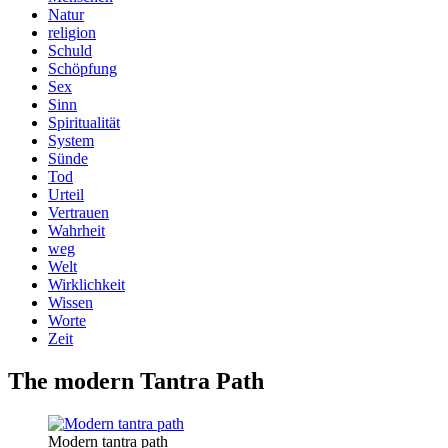
Natur
religion
Schuld
Schöpfung
Sex
Sinn
Spiritualität
System
Sünde
Tod
Urteil
Vertrauen
Wahrheit
weg
Welt
Wirklichkeit
Wissen
Worte
Zeit
The modern Tantra Path
Modern tantra path