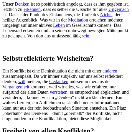
Unser
Denken
ist so positivistisch angelegt, dass es ihm gegeben ist,
letztlich zu
erkennen
, dass es selber die Ursache für alles
Ungemach
ist. Das ist der Punkt des Eintauchens, die Taufe des
Nichts
, der
heilige Augenblick. Was wir in der
Meditation
erreichen möchten,
umgelegt auf unser aktives
Leben
im Gesellschaftskonsens. Das
Lebensrad erkennen und an seinen unbewegt bewegten Mittelpunkt
zu gelangen. Von dort aus umfassend tätig
sein
.
Selbstreflektierte Weisheiten?
Ein Konflikt ist eine Denksituation die nicht mit einer
anderen
zusammenpasst. Da wir immer subjektiv auf uns selbst reflektiert
denken,
will
meinen, die
Gedanken
müssen immer aus der
Vergangenheit
kommen, weil wir alles, was wir erfahren, nur
aufgrund der alten Daten
verstehen
, es entsprechend abgleichen und
verändern, – können wir im „Denken“ nicht wirklich lernen. Ein
wahres Lernen, ein Aufnehmen tatsächlich neuer Informationen,
kann nur aus der rein beobachtenden Situation entstehen. Ein Platz
„oberhalb“ des Denkens – damit „oberhalb“ der Konflikte, nicht
eingebunden in die Konfliktaktion, bietet diese Möglichkeit.
Freiheit von allen Konflikten?