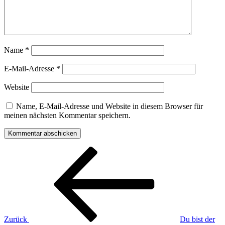
Name
*
E-Mail-Adresse
*
Website
Name, E-Mail-Adresse und Website in diesem Browser für
meinen nächsten Kommentar speichern.
Beitragsnavigation
Vorheriger
Beitrag
Zurück
Du bist der