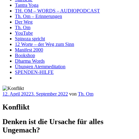
Tantra Yoga
TH. OM – WORDS – AUDIOPODCAST
Th. Om – Erinnerungen
Der Weg
Th. Om
YouTube
Spinoza spricht
12 Worte – der Weg zum Sinn
Manifest 2000
Bookshop
Dharma Words
Übungen Atemmeditation
SPENDEN-HILFE
Veröffentlicht
12. April 2022
3. September 2022
von
Th. Om
am
Konflikt
Denken ist die Ursache für alles
Ungemach?