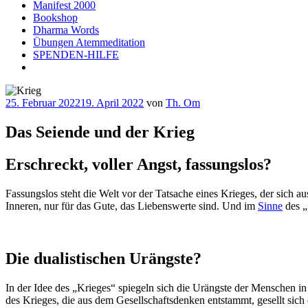
Manifest 2000
Bookshop
Dharma Words
Übungen Atemmeditation
SPENDEN-HILFE
Veröffentlicht
25. Februar 2022
19. April 2022
von
Th. Om
am
Das Seiende und der Krieg
Erschreckt, voller Angst, fassungslos?
Fassungslos steht die Welt vor der Tatsache eines Krieges, der sich a
Inneren, nur für das Gute, das Liebenswerte sind. Und im
Sinne
des „
Die dualistischen Urängste?
In der Idee des „Krieges“ spiegeln sich die Urängste der Menschen in
des Krieges, die aus dem Gesellschaftsdenken entstammt, gesellt sic