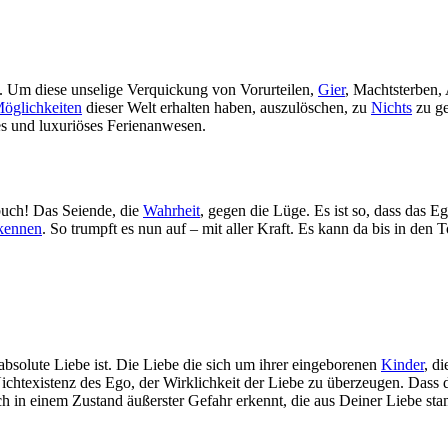
. Um diese unselige Verquickung von Vorurteilen,
Gier
, Machtsterben,
öglichkeiten
dieser Welt erhalten haben, auszulöschen, zu
Nichts
zu ge
es und luxuriöses Ferienanwesen.
buch! Das Seiende, die
Wahrheit
, gegen die Lüge. Es ist so, dass das 
kennen
. So trumpft es nun auf – mit aller Kraft. Es kann da bis in de
 absolute Liebe ist. Die Liebe die sich um ihrer eingeborenen
Kinder
, d
texistenz des Ego, der Wirklichkeit der Liebe zu überzeugen. Dass das
ich in einem Zustand äußerster Gefahr erkennt, die aus Deiner Liebe st