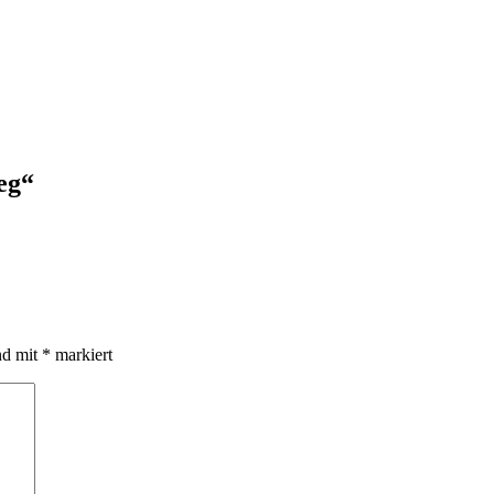
eg“
nd mit
*
markiert