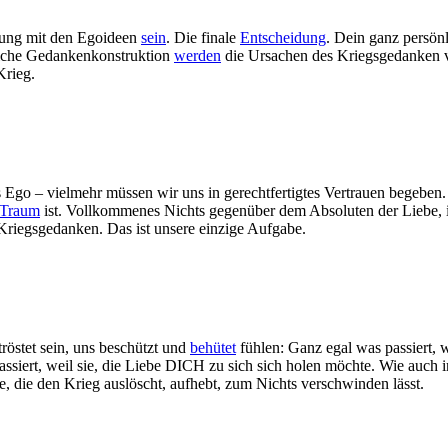
nung mit den Egoideen
sein
. Die finale
Entscheidung
. Dein ganz persön
siche Gedankenkonstruktion
werden
die Ursachen des Kriegsgedanken ve
Krieg.
 Ego – vielmehr müssen wir uns in gerechtfertigtes Vertrauen begeben
Traum
ist. Vollkommenes Nichts gegenüber dem Absoluten der Liebe, in 
Kriegsgedanken. Das ist unsere einzige Aufgabe.
röstet sein, uns beschützt und
behütet
fühlen: Ganz egal was passiert, w
siert, weil sie, die Liebe DICH zu sich sich holen möchte. Wie auch i
fe, die den Krieg auslöscht, aufhebt, zum Nichts verschwinden lässt.