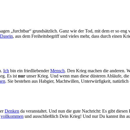
sagen „furchtbar“ grundsätzlich. Ganz wie der Tod, mit dem er so eng v
Dasein
, aus dem Freiheitsbegriff und vieles mehr, dass durch einen Kr
u.
Ich
bin ein friedliebender
Mensch
. Den Krieg machen die anderen. 
ieg. Es ist
nur
unser Krieg. Und wenn man diese düsteren Abläufe, die P
hen
. Sie bestehen aus Habgier, Machtwillen, Unterwürfigkeit, natürli
ser
Denken
da veranstaltet. Und nun die gute Nachricht: Es gibt diesen 
t
vollkommen
und ausschließlich Dein Krieg! Und nur Du kannst ihn a