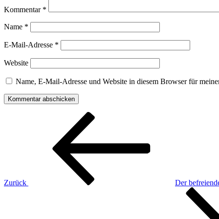
Kommentar
*
Name
*
E-Mail-Adresse
*
Website
Name, E-Mail-Adresse und Website in diesem Browser für meine
Beitragsnavigation
Vorheriger
Beitrag
Zurück
Der befreiend
Nächster
Beitrag