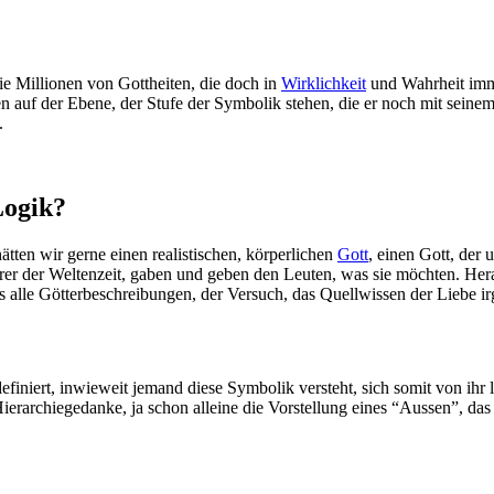
e Millionen von Gottheiten, die doch in
Wirklichkeit
und Wahrheit imme
en auf der Ebene, der Stufe der Symbolik stehen, die er noch mit seine
.
Logik?
hätten wir gerne einen realistischen, körperlichen
Gott
, einen Gott, der 
ärer der Weltenzeit, gaben und geben den Leuten, was sie möchten. Hera
ss alle Götterbeschreibungen, der Versuch, das Quellwissen der Liebe i
efiniert, inwieweit jemand diese Symbolik versteht, sich somit von ihr 
ierarchiegedanke, ja schon alleine die Vorstellung eines “Aussen”, das 