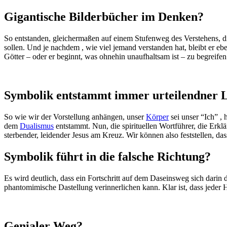
Gigantische Bilderbücher im Denken?
So entstanden, gleichermaßen auf einem Stufenweg des Verstehens, di
sollen. Und je nachdem , wie viel jemand verstanden hat, bleibt er eb
Götter – oder er beginnt, was ohnehin unaufhaltsam ist – zu begreifen
Symbolik entstammt immer urteilendner 
So wie wir der Vorstellung anhängen, unser
Körper
sei unser “Ich” , 
dem
Dualismus
entstammt. Nun, die spirituellen Wortführer, die Erkl
sterbender, leidender Jesus am Kreuz. Wir können also feststellen, da
Symbolik führt in die falsche Richtung?
Es wird deutlich, dass ein Fortschritt auf dem Daseinsweg sich darin d
phantomimische Dastellung verinnerlichen kann. Klar ist, dass jeder H
Genialer Weg?