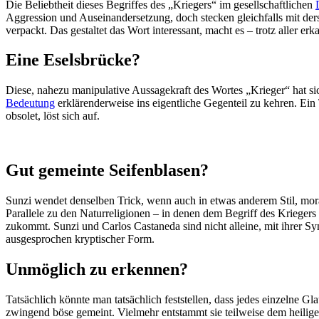
Die Beliebtheit dieses Begriffes des „Kriegers“ im gesellschaftlichen
Aggression und Auseinandersetzung, doch stecken gleichfalls mit der
verpackt. Das gestaltet das Wort interessant, macht es – trotz aller e
Eine Eselsbrücke?
Diese, nahezu manipulative Aussagekraft des Wortes „Krieger“ hat sic
Bedeutung
erklärenderweise ins eigentliche Gegenteil zu kehren. Ein 
obsolet, löst sich auf.
Gut gemeinte Seifenblasen?
Sunzi wendet denselben Trick, wenn auch in etwas anderem Stil, moral
Parallele zu den Naturreligionen – in denen dem Begriff des Kriegers
zukommt. Sunzi und Carlos Castaneda sind nicht alleine, mit ihrer Sy
ausgesprochen kryptischer Form.
Unmöglich zu erkennen?
Tatsächlich könnte man tatsächlich feststellen, dass jedes einzelne 
zwingend böse gemeint. Vielmehr entstammt sie teilweise dem heilig