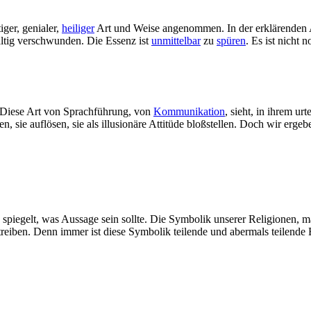
ger, genialer,
heiliger
Art und Weise angenommen. In der erklärenden Au
ltig verschwunden. Die Essenz ist
unmittelbar
zu
spüren
. Es ist nicht
e. Diese Art von Sprachführung, von
Kommunikation
, sieht, in ihrem ur
, sie auflösen, sie als illusionäre Attitüde bloßstellen. Doch wir erge
 das spiegelt, was Aussage sein sollte. Die Symbolik unserer Religionen,
 treiben. Denn immer ist diese Symbolik teilende und abermals teilend