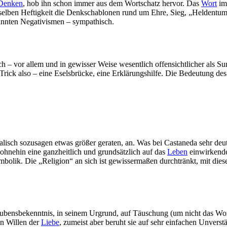
Denken
, hob ihn schon immer aus dem Wortschatz hervor. Das
Wort
imp
selben Heftigkeit die Denkschablonen rund um Ehre, Sieg, „Heldentum“
rkannten Negativismen – sympathisch.
h – vor allem und in gewisser Weise wesentlich offensichtlicher als S
Trick also – eine Eselsbrücke, eine Erklärungshilfe. Die Bedeutung des
isch sozusagen etwas größer geraten, an. Was bei Castaneda sehr deutli
 ohnehin eine ganzheitlich und grundsätzlich auf das
Leben
einwirkende,
mbolik. Die „Religion“ an sich ist gewissermaßen durchtränkt, mit dies
Glaubensbekenntnis, in seinem Urgrund, auf Täuschung (um nicht das Wor
en Willen der
Liebe
, zumeist aber beruht sie auf sehr einfachen Unverst