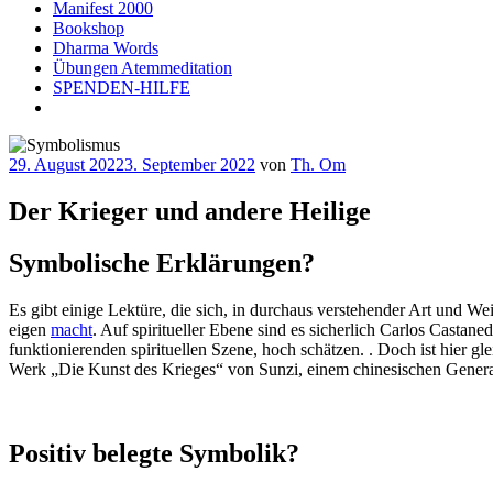
Manifest 2000
Bookshop
Dharma Words
Übungen Atemmeditation
SPENDEN-HILFE
Veröffentlicht
29. August 2022
3. September 2022
von
Th. Om
am
Der Krieger und andere Heilige
Symbolische Erklärungen?
Es gibt einige Lektüre, die sich, in durchaus verstehender Art und W
eigen
macht
. Auf spiritueller Ebene sind es sicherlich Carlos Castan
funktionierenden spirituellen Szene, hoch schätzen. . Doch ist hier gle
Werk „Die Kunst des Krieges“ von Sunzi, einem chinesischen Genera
Positiv belegte Symbolik?