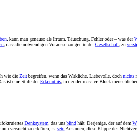
ben
, kann man genauso als Irrtum, Täuschung, Fehler oder – was der
W
en
, dass die notwendigen Voraussetzungen in der
Gesellschaft
, zu
vers
ch wie die
Zeit
begreifen, wenn das Wirkliche, Liebevolle, doch
nichts
m
Das ist eine Stufe der
Erkenntnis
, in der der massive Block menschliche
ufoktruiertes
Denksystem
, das uns
blind
hält. Derjenige, der auf dem
W
 nun versucht zu erklären, ist
sein
Ansinnen, diese Klippe des Nichtver