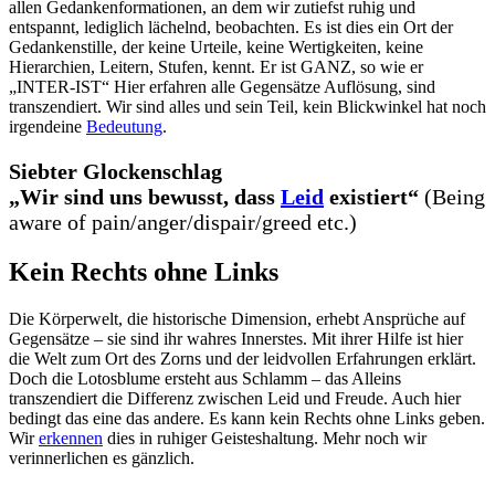
allen Gedankenformationen, an dem wir zutiefst ruhig und
entspannt, lediglich lächelnd, beobachten. Es ist dies ein Ort der
Gedankenstille, der keine Urteile, keine Wertigkeiten, keine
Hierarchien, Leitern, Stufen, kennt. Er ist GANZ, so wie er
„INTER-IST“ Hier erfahren alle Gegensätze Auflösung, sind
transzendiert. Wir sind alles und sein Teil, kein Blickwinkel hat noch
irgendeine
Bedeutung
.
Siebter Glockenschlag
„Wir sind uns bewusst, dass
Leid
existiert“
(Being
aware of pain/anger/dispair/greed etc.)
Kein Rechts ohne Links
Die Körperwelt, die historische Dimension, erhebt Ansprüche auf
Gegensätze – sie sind ihr wahres Innerstes. Mit ihrer Hilfe ist hier
die Welt zum Ort des Zorns und der leidvollen Erfahrungen erklärt.
Doch die Lotosblume ersteht aus Schlamm – das Alleins
transzendiert die Differenz zwischen Leid und Freude. Auch hier
bedingt das eine das andere. Es kann kein Rechts ohne Links geben.
Wir
erkennen
dies in ruhiger Geisteshaltung. Mehr noch wir
verinnerlichen es gänzlich.