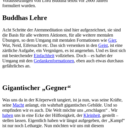
Voraussetzungen von Lord Buddha selbst vor 2600 Jahren
formuliert wurden.
Buddhas Lehre
Acht Schritte der Atemmeditation sind hier aufgezeichnet, sie sind
die Basis für alle weiteren Aktionen, für alle weitere mentalen
Übungen, so dem Umgang mit mentalen Formationen wie
Gier
,
Wut, Neid, Eifersucht etc. Das sich versenken in den
Geist
, ist eine
zärtliche Aufgabe, ein Vergnügen, es ist angenehm. Und es lässt sich
mit bestechender
Einfachheit
vollziehen. Doch – es haftet der
Umgang mit den
Gedankenformationen
, eben auch etwas durchaus
gefährliches an.
Gigantischer „Gegner“
Was uns da in der Körperwelt tangiert, ist ja nun, was seine Kräfte,
seine
Macht
anlangt, ein wahrhaft gigantisches Gebilde. Und so
empfinden wir es auch. Die Welt möchte uns „erschlagen“ . Wir
haben
uns in eine Ecke der Hilflosigkeit, der
Kleinheit
, gestellt –
stellen lassen. Eigentlich haben wir längst aufgegeben, der „Kampf“
ist nur noch Lethargie. Nun möchten wir uns mit diesem