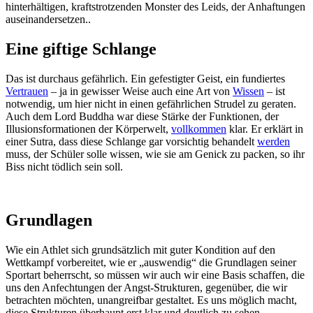
hinterhältigen, kraftstrotzenden Monster des Leids, der Anhaftungen
auseinandersetzen..
Eine giftige Schlange
Das ist durchaus gefährlich. Ein gefestigter Geist, ein fundiertes
Vertrauen
– ja in gewisser Weise auch eine Art von
Wissen
– ist
notwendig, um hier nicht in einen gefährlichen Strudel zu geraten.
Auch dem Lord Buddha war diese Stärke der Funktionen, der
Illusionsformationen der Körperwelt,
vollkommen
klar. Er erklärt in
einer Sutra, dass diese Schlange gar vorsichtig behandelt
werden
muss, der Schüler solle wissen, wie sie am Genick zu packen, so ihr
Biss nicht tödlich sein soll.
Grundlagen
Wie ein Athlet sich grundsätzlich mit guter Kondition auf den
Wettkampf vorbereitet, wie er „auswendig“ die Grundlagen seiner
Sportart beherrscht, so müssen wir auch wir eine Basis schaffen, die
uns den Anfechtungen der Angst-Strukturen, gegenüber, die wir
betrachten möchten, unangreifbar gestaltet. Es uns möglich macht,
diese Strukturen überhaupt erst klar und deutlich zu sehen.