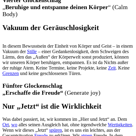
„
Beruhige und entspanne deinen Körper
“ (Calm
Body)
Vakuum der Geräuschlosigkeit
In diesem Bewusstsein der Einheit von Körper und Geist – in einem
Vakuum der
Stille
– einer Gedankenlosigkeit, dem Schweigen des
Lärms, den das „Außen“ der Körperwelt sonst produziert, können
wir unseren Körper beruhigen, entspannen. Es ist da Nichts außer
der ruhige Atem. Keine Termine, keine Projekte, keine
Zeit
. Keine
Grenzen
und keine geschlossenen Türen.
Fünfter Glockenschlag
„Erschaffe die Freude“
(Generate joy)
Nur „Jetzt“ ist die Wirklichkeit
Was dabei passiert, ist, wir kommen im „Hier und Jetzt“ an. Dem
Ort
,
wo
alles seinen Ausgleich hat, ohne irgendwelche
Wertigkeiten
.
Wenn wir dieses „Jetzt“
spüren
, ist es uns ein leichtes, aus der
Gesamtsituation
Freude
zu erklären. Wir
atmen
Freude. In dem