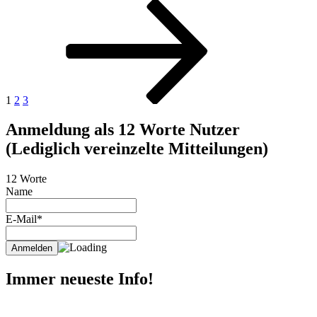
Seitennummerierung
Seite
Seite
Seite
Nächste
Seite
der
Beiträge
1
2
3
Anmeldung als 12 Worte Nutzer
(Lediglich vereinzelte Mitteilungen)
12 Worte
Name
E-Mail*
Immer neueste Info!