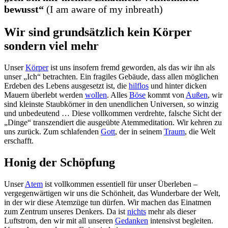
bewusst“
(I am aware of my inbreath)
Wir sind grundsätzlich kein Körper
sondern viel mehr
Unser
Körper
ist uns insofern fremd geworden, als das wir ihn als
unser „Ich“ betrachten. Ein fragiles Gebäude, dass allen möglichen
Erdeben des Lebens ausgesetzt ist, die
hilflos
und hinter dicken
Mauern überlebt werden
wollen
. Alles
Böse
kommt von
Außen
, wir
sind kleinste Staubkörner in den unendlichen Universen, so winzig
und unbedeutend … Diese vollkommen verdrehte, falsche Sicht der
„Dinge“ transzendiert die ausgeübte Atemmeditation. Wir kehren zu
uns zurück. Zum schlafenden
Gott
, der in seinem
Traum
, die Welt
erschafft.
Honig der Schöpfung
Unser
Atem
ist vollkommen essentiell für unser Überleben –
vergegenwärtigen wir uns die Schönheit, das Wunderbare der Welt,
in der wir diese Atemzüge tun dürfen. Wir machen das Einatmen
zum Zentrum unseres Denkers. Da ist
nichts
mehr als dieser
Luftstrom, den wir mit all unseren
Gedanken
intensivst begleiten.