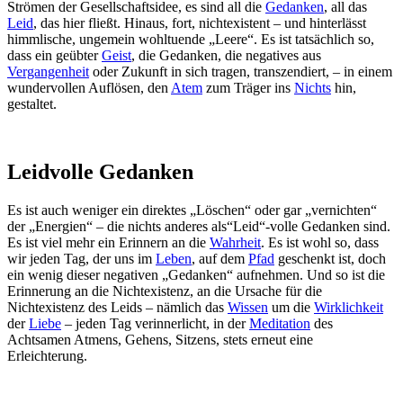
Strömen der Gesellschaftsidee, es sind all die
Gedanken
, all das
Leid
, das hier fließt. Hinaus, fort, nichtexistent – und hinterlässt
himmlische, ungemein wohltuende „Leere“. Es ist tatsächlich so,
dass ein geübter
Geist
, die Gedanken, die negatives aus
Vergangenheit
oder Zukunft in sich tragen, transzendiert, – in einem
wundervollen Auflösen, den
Atem
zum Träger ins
Nichts
hin,
gestaltet.
Leidvolle Gedanken
Es ist auch weniger ein direktes „Löschen“ oder gar „vernichten“
der „Energien“ – die nichts anderes als“Leid“-volle Gedanken sind.
Es ist viel mehr ein Erinnern an die
Wahrheit
. Es ist wohl so, dass
wir jeden Tag, der uns im
Leben
, auf dem
Pfad
geschenkt ist, doch
ein wenig dieser negativen „Gedanken“ aufnehmen. Und so ist die
Erinnerung an die Nichtexistenz, an die Ursache für die
Nichtexistenz des Leids – nämlich das
Wissen
um die
Wirklichkeit
der
Liebe
– jeden Tag verinnerlicht, in der
Meditation
des
Achtsamen Atmens, Gehens, Sitzens, stets erneut eine
Erleichterung.