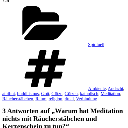
724
Kategorien
Spirituell
Schlagwörter
Ambiente
,
Andacht
,
attribut
,
buddhismus
,
Gott
,
Götze
,
Götzen
,
katholisch
,
Meditation
,
Räucherstäbchen
,
Raum
,
religion
,
ritual
,
Verbindung
3 Antworten auf „Warum hat Meditation
nichts mit Räucherstäbchen und
Kerzenschein zu tun?“