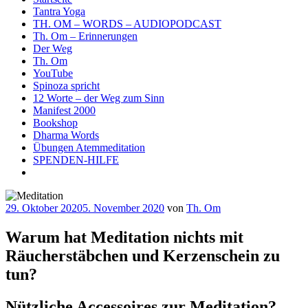
Tantra Yoga
TH. OM – WORDS – AUDIOPODCAST
Th. Om – Erinnerungen
Der Weg
Th. Om
YouTube
Spinoza spricht
12 Worte – der Weg zum Sinn
Manifest 2000
Bookshop
Dharma Words
Übungen Atemmeditation
SPENDEN-HILFE
Veröffentlicht
29. Oktober 2020
5. November 2020
von
Th. Om
am
Warum hat Meditation nichts mit
Räucherstäbchen und Kerzenschein zu
tun?
Nützliche Accessoires zur Meditation?