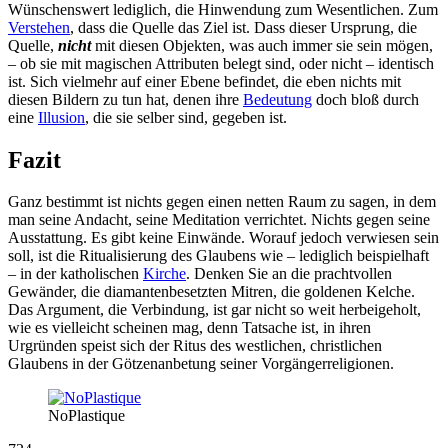
Wünschenswert lediglich, die Hinwendung zum Wesentlichen. Zum
Verstehen
, dass die Quelle das Ziel ist. Dass dieser Ursprung, die
Quelle,
nicht
mit diesen Objekten, was auch immer sie sein mögen,
– ob sie mit magischen Attributen belegt sind, oder nicht – identisch
ist. Sich vielmehr auf einer Ebene befindet, die eben nichts mit
diesen Bildern zu tun hat, denen ihre
Bedeutung
doch bloß durch
eine
Illusion
, die sie selber sind, gegeben ist.
Fazit
Ganz bestimmt ist nichts gegen einen netten Raum zu sagen, in dem
man seine Andacht, seine Meditation verrichtet. Nichts gegen seine
Ausstattung. Es gibt keine Einwände. Worauf jedoch verwiesen sein
soll, ist die Ritualisierung des Glaubens wie – lediglich beispielhaft
– in der katholischen
Kirche
. Denken Sie an die prachtvollen
Gewänder, die diamantenbesetzten Mitren, die goldenen Kelche.
Das Argument, die Verbindung, ist gar nicht so weit herbeigeholt,
wie es vielleicht scheinen mag, denn Tatsache ist, in ihren
Urgründen speist sich der Ritus des westlichen, christlichen
Glaubens in der Götzenanbetung seiner Vorgängerreligionen.
NoPlastique