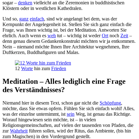
sogar –
denken
vielleicht an die Zeremonien in buddhistischen
Klöstern oder in westlichen Kathedralen.
Und so,
ganz
einfach
, sind wir angelangt bei dem, was der
Kernpunkt der Angelegenheit ist. Stellen Sie sich ganz einfach die
Frage, was Ihnen wichtig ist, bei der Meditation. Antworten Sie
ehrlich. Auch wenn es
weh
tut – wichtig ist weder
Ort
noch
Zeit
–
denn genau diesem Gedankenkonstrukt möchten wir ja entkommen.
Nein – niemand möchte Ihnen Ihre Architektur wegnehmen, Ihre
Duftkerzen, Buddhafiguren und Malas.
12
Worte
hin zum
Frieden
Meditation – Alles lediglich eine Frage
des Verständnisses?
Niemand hier in diesem Text, schon gar nicht die
Schöpfung
,
möchte, dass Sie etwas opfern. Fühlen Sie sich einfach wohl! Alles,
was der einzelne unternimmt, ist
sein
Weg, ist genau das Richtige.
Worauf hingewiesen sein möchte, ist – in vielen
Religionsgemeinschaften, auf vielen der tausenden von Pfaden, die
zur
Wahrheit
führen sollen, wird der Ritus, das Ambiente, (bis hin
zum Magischen) in den Vordergrund gestellt.