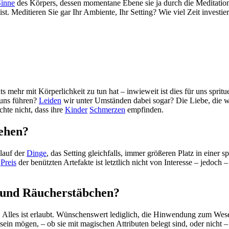
Sinne
des Körpers, dessen momentane Ebene sie ja durch die Meditation
 ist. Meditieren Sie gar Ihr Ambiente, Ihr Setting? Wie viel Zeit investie
ts mehr mit Körperlichkeit zu tun hat – inwieweit ist dies für uns spritu
 uns führen?
Leiden
wir unter Umständen dabei sogar? Die Liebe, die wi
hte nicht, dass ihre
Kinder
Schmerzen
empfinden.
tehen?
lauf der
Dinge
, das Setting gleichfalls, immer größeren Platz in eine
r
Preis
der benützten Artefakte ist letztlich nicht von Interesse – jedoch 
 und Räucherstäbchen?
l. Alles ist erlaubt. Wünschenswert lediglich, die Hinwendung zum We
ein mögen, – ob sie mit magischen Attributen belegt sind, oder nicht – i