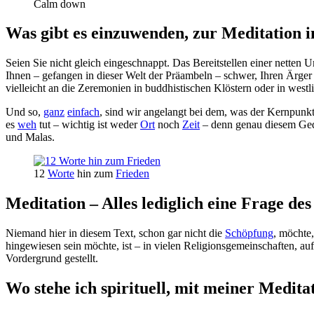
Calm down
Was gibt es einzuwenden, zur Meditation 
Seien Sie nicht gleich eingeschnappt. Das Bereitstellen einer netten 
Ihnen – gefangen in dieser Welt der Präambeln – schwer, Ihren Ärg
vielleicht an die Zeremonien in buddhistischen Klöstern oder in west
Und so,
ganz
einfach
, sind wir angelangt bei dem, was der Kernpunkt 
es
weh
tut – wichtig ist weder
Ort
noch
Zeit
– denn genau diesem Ged
und Malas.
12
Worte
hin zum
Frieden
Meditation – Alles lediglich eine Frage de
Niemand hier in diesem Text, schon gar nicht die
Schöpfung
, möchte,
hingewiesen sein möchte, ist – in vielen Religionsgemeinschaften, au
Vordergrund gestellt.
Wo stehe ich spirituell, mit meiner Medita