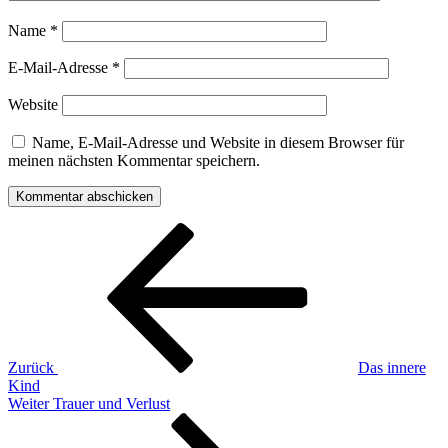
Name
*
E-Mail-Adresse
*
Website
Name, E-Mail-Adresse und Website in diesem Browser für
meinen nächsten Kommentar speichern.
Beitragsnavigation
Vorheriger
Beitrag
Zurück
Das innere
Kind
Nächster
Weiter
Trauer und Verlust
Beitrag