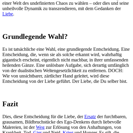
einer Welt des undefinierten Chaos zu wählen – oder dies und seine
unheilvolle Dynamik zu transzendieren, mit dem Gedanken der
Liebe
.
Grundlegende Wahl?
Es ist tatsächliche eine Wahl, eine grundlegende Entscheidung. Eine
Entscheidung, die, wenn sie als solche erkannt wird, wahrhaftig
gigantisch erscheint, eigentlich nicht machbar, in ihrer umfassenden
heilenden Gänze. Eine unlösbare Aufgabe, sich derartig umfänglich
von der dualistischen Weltengesetzlichkeit zu entfernen. DOCH:
Wie von unsichtbarer, zärtlicher Hand geleitet, wird diese
Entscheidung von der Liebe geführt. Der Liebe, die Du selber bist.
Fazit
Dies, diese Entscheidung für die Liebe, der
Ersatz
der furchtbaren,
grausamen, Bildbruchstücke des Ego-Denkens durch liebevolle
Malereien, ist der
Weg
zur Erlösung von den Anhaftungen, von
Krankheit, Tod,
Gier
und Neid,
Krieg
und Hunger. Es gilt, die