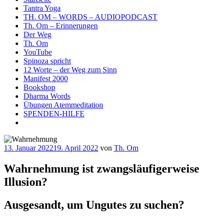
Tantra Yoga
TH. OM – WORDS – AUDIOPODCAST
Th. Om – Erinnerungen
Der Weg
Th. Om
YouTube
Spinoza spricht
12 Worte – der Weg zum Sinn
Manifest 2000
Bookshop
Dharma Words
Übungen Atemmeditation
SPENDEN-HILFE
Veröffentlicht
13. Januar 2022
19. April 2022
von
Th. Om
am
Wahrnehmung ist zwangsläufigerweise
Illusion?
Ausgesandt, um Ungutes zu suchen?