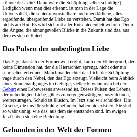
könnte dies sein? Dann wäre die Schöpfung selber schuldig?)
Lediglich wenn man dies erkennt, ist man in der Lage die
Universalität, die schier unvorstellbare und unerklärliche, alles
ergreifende, übergreifende Liebe zu verstehen. Damit hat das Ego
nichts am Hut. Es wird sich mit aller Entschiedenheit wehren. Denn
die Ängste, die ahnungsvollen Blicke in die Zukunft sind das, aus
dem es sich definiert.
Das Pulsen der unbedingten Liebe
Das Ego, das sich der Formenwelt ergibt, kann den Hintergrund, der
keine Dimension hat, der die Hierarchien sprengt, nicht oder nur
sehr selten erkennen. Manchmal leuchtet das Licht der Schöpfung
vage durch den Nebel, den das Ego erzeugt. Vielleicht beim Anblick
eines Sonnenaufganges im Gebirge, vielleicht wenn man bei der
Geburt
eines Lebewesens anwesend ist. Dieses Pulsen des Lebens,
der unbedingten Liebe, gilt es zu vergegenwärtigen, auszudehnen,
weiterzutragen. Schuld ist Illusion. Im Jetzt sind wir schuldlos. Die
Gesetze, die uns für schuldig befinden, haben nie existiert. Sie sind
so wahnsinnig, wie das, aus dem sie entstanden sind. Im ewigen
Jetzt haben sie keine Bedeutung.
Gebunden in der Welt der Formen