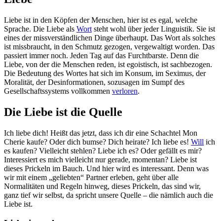
Liebe ist in den Köpfen der Menschen, hier ist es egal, welche
Sprache. Die Liebe als
Wort
steht wohl über jeder Linguistik. Sie ist
eines der missverständlichen Dinge überhaupt. Das Wort als solches
ist missbraucht, in den Schmutz gezogen, vergewaltigt worden. Das
passiert immer noch. Jeden Tag auf das Furchtbarste. Denn die
Liebe, von der die Menschen reden, ist egoistisch, ist sachbezogen.
Die Bedeutung des Wortes hat sich im Konsum, im Seximus, der
Moralität, der Desinformationen, sozusagen im Sumpf des
Gesellschaftssystems vollkommen
verloren
.
Die Liebe ist die Quelle
Ich liebe dich! Heißt das jetzt, dass ich dir eine Schachtel Mon
Cherie kaufe? Oder dich bumse? Dich heirate? Ich liebe es!
Will
ich
es kaufen? Vielleicht stehlen? Liebe ich es? Oder gefällt es mir?
Interessiert es mich vielleicht nur gerade, momentan? Liebe ist
dieses Prickeln im Bauch. Und hier wird es interessant. Denn was
wir mit einem „geliebten“ Partner erleben, geht über alle
Normalitäten und Regeln hinweg, dieses Prickeln, das sind wir,
ganz tief wir selbst, da spricht unsere Quelle – die nämlich auch die
Liebe ist.