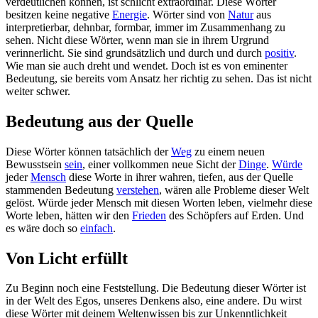
verdeutlichen können, ist schlicht extraordinär. Diese Wörter
besitzen keine negative
Energie
. Wörter sind von
Natur
aus
interpretierbar, dehnbar, formbar, immer im Zusammenhang zu
sehen. Nicht diese Wörter, wenn man sie in ihrem Urgrund
verinnerlicht. Sie sind grundsätzlich und durch und durch
positiv
.
Wie man sie auch dreht und wendet. Doch ist es von eminenter
Bedeutung, sie bereits vom Ansatz her richtig zu sehen. Das ist nicht
weiter schwer.
Bedeutung aus der Quelle
Diese Wörter können tatsächlich der
Weg
zu einem neuen
Bewusstsein
sein
, einer vollkommen neue Sicht der
Dinge
.
Würde
jeder
Mensch
diese Worte in ihrer wahren, tiefen, aus der Quelle
stammenden Bedeutung
verstehen
, wären alle Probleme dieser Welt
gelöst. Würde jeder Mensch mit diesen Worten leben, vielmehr diese
Worte leben, hätten wir den
Frieden
des Schöpfers auf Erden. Und
es wäre doch so
einfach
.
Von Licht erfüllt
Zu Beginn noch eine Feststellung. Die Bedeutung dieser Wörter ist
in der Welt des Egos, unseres Denkens also, eine andere. Du wirst
diese Wörter mit deinem Weltenwissen bis zur Unkenntlichkeit