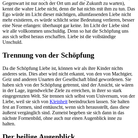
Gegenwart ist nur noch der Ort um auf die Zukunft zu warten),
kennt die wahre Liebe nicht, denn die hat nichts mit ihm zu tun. Das
Ego würde im Licht dieser mächtigen, allumfassenden Liebe nicht
mehr existieren, es würde schlicht seine Bedeutung verlieren, besser
eine Neue erlangen: überhaupt gar keine. Im Licht der Liebe sind
wir alle vollkommen unschuldig. Denn so hat die Schöpfung uns
aus sich selbst heraus erschaffen. Liebe ist die vollständige
Unschuld.
Trennung von der Schöpfung
Da die Schöpfung Liebe ist, können wir als ihre Kinder nichts
anderes sein. Dies aber wird nicht erkannt, von den von Machtgier,
Geiz und anderen Unarten der Gesellschaft blind gewordenen. Sie
haben sich von der Schöpfung getrennt, sind der Ansicht, sie wären
in der Lage, irgendwelche Ziele zu erreichen, in ihrer so stark
eingegrenzten Welt. Sie trennen sich selbst vom Universum, von der
Liebe, weil sie sich von
Kleinheit
beeindrucken lassen. Sie halten
fest an Formen, sind enttäuscht, wenn sich herausstellt, dass diese
äußerst vergänglich sind. Zumeist begeben sie sich dann in das
nächste Formenbild, ohne auch nur einen Augenblick inne zu
halten.
Der heilige Augenblick