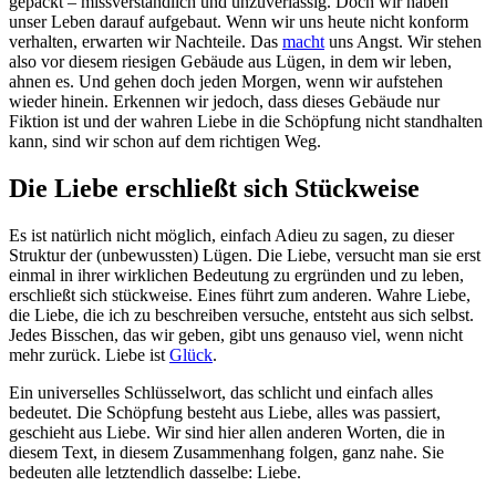
gepackt – missverständlich und unzuverlässig. Doch wir haben
unser Leben darauf aufgebaut. Wenn wir uns heute nicht konform
verhalten, erwarten wir Nachteile. Das
macht
uns Angst. Wir stehen
also vor diesem riesigen Gebäude aus Lügen, in dem wir leben,
ahnen es. Und gehen doch jeden Morgen, wenn wir aufstehen
wieder hinein. Erkennen wir jedoch, dass dieses Gebäude nur
Fiktion ist und der wahren Liebe in die Schöpfung nicht standhalten
kann, sind wir schon auf dem richtigen Weg.
Die Liebe erschließt sich Stückweise
Es ist natürlich nicht möglich, einfach Adieu zu sagen, zu dieser
Struktur der (unbewussten) Lügen. Die Liebe, versucht man sie erst
einmal in ihrer wirklichen Bedeutung zu ergründen und zu leben,
erschließt sich stückweise. Eines führt zum anderen. Wahre Liebe,
die Liebe, die ich zu beschreiben versuche, entsteht aus sich selbst.
Jedes Bisschen, das wir geben, gibt uns genauso viel, wenn nicht
mehr zurück. Liebe ist
Glück
.
Ein universelles Schlüsselwort, das schlicht und einfach alles
bedeutet. Die Schöpfung besteht aus Liebe, alles was passiert,
geschieht aus Liebe. Wir sind hier allen anderen Worten, die in
diesem Text, in diesem Zusammenhang folgen, ganz nahe. Sie
bedeuten alle letztendlich dasselbe: Liebe.