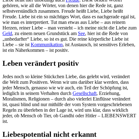
gehören, wie all die Wörter, von denen hier die Rede ist, ganz
selbstverständlich zusammen. Freude heißt Liebe, Liebe heißt
Freude. Liebe ist ein so mächtiges Wort, dass es nachgerade egal ist,
wie man es interpretiert. Tut man etwas aus Liebe – aus reinem
Herzen, reiner Liebe – man versteht – ich meine nicht die Liebe zum
Geld
, zu einem neuen Grundstück am
See
, hier ist die Rede von
„unbedarfter“ Liebe, so ist es gut. Die reine körperliche Liebe ist
Liebe – sie ist
Kommunikation
, ist Austausch, ist sensitives Erleben,
ist ein Näherkommen – ist positiv.
Leben verändert positiv
Jedes noch so kleine Stückchen Liebe, das gelebt wird, verändert
die Welt zum Positiven. Wenn wir uns darüber klar werden, dass
jeder Mensch, genauso wie wir auch, ein Teil der Schöpfung ist,
lediglich in seinem Verhalten durch
Gesellschaft
, Erziehung,
Moralismen, Religionen – durch also vielerlei Einflüsse verändert
ist, quasi blind und nur mithilfe der vom System vorgeschriebenen
Regeln zu überleben in der Lage ist, wird uns klar, dass wirklich
jeder, ob Mensch ob Tier, ob Gandhi oder Hitler – LIEBENSWERT
ist.
Liebespotential nicht erkannt