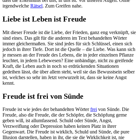
dass die Erkenntnis bei uns, in uns ist. Vor unseren Augen. Ohne
irgendwelche
Rätsel
. Zum Greifen nahe.
Liebe ist Leben ist Freude
Mit dieser Freude ist die Liebe, der Frieden, ganz eng verknüpft, sie
sind eines. Das gilt für die anderen im Text behandelten Wörter
immer gleichermaßen. Sie sind jedes für sich Schlüssel, einen sich
jedoch in ihrer Tiefe. Dort ist die Quelle – die Liebe. Was kann sich
je messen an der Freude des Lebens, die in jeder einzelnen Pflanze
leuchtet, in jedem Lebewesen? Eine unbändige, nicht zu greifende
Kraft, die Leben auch in noch so erdrückenden Situationen
gedeihen lässt, die über allem steht, weil sie das Bewusstsein selber
ist, welches so sehr im Jetzt verwurzelt ist, dass sie keine Angst
kennt.
Freude ist frei von Sünde
Freude ist wie jedes der behandelten Wörter
frei
von Sünde. Die
Freude, also die Freude, die der Schöpfer, die Schöpfung gerne
geben will, ist allumfassend. Schuld oder Sünde, Angst,
Verzweiflung oder Depression haben keinen Platz in ihrer
Gegenwart. Die Freude ist wirklich, Schuld und Sünde, die pure
Illusion darstellen, haben in ihr, die sie die Wirklichkeit ist, nie