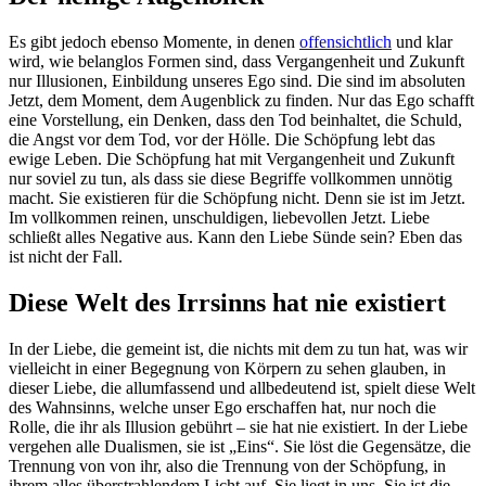
Es gibt jedoch ebenso Momente, in denen
offensichtlich
und klar
wird, wie belanglos Formen sind, dass Vergangenheit und Zukunft
nur Illusionen, Einbildung unseres Ego sind. Die sind im absoluten
Jetzt, dem Moment, dem Augenblick zu finden. Nur das Ego schafft
eine Vorstellung, ein Denken, dass den Tod beinhaltet, die Schuld,
die Angst vor dem Tod, vor der Hölle. Die Schöpfung lebt das
ewige Leben. Die Schöpfung hat mit Vergangenheit und Zukunft
nur soviel zu tun, als dass sie diese Begriffe vollkommen unnötig
macht. Sie existieren für die Schöpfung nicht. Denn sie ist im Jetzt.
Im vollkommen reinen, unschuldigen, liebevollen Jetzt. Liebe
schließt alles Negative aus. Kann den Liebe Sünde sein? Eben das
ist nicht der Fall.
Diese Welt des Irrsinns hat nie existiert
In der Liebe, die gemeint ist, die nichts mit dem zu tun hat, was wir
vielleicht in einer Begegnung von Körpern zu sehen glauben, in
dieser Liebe, die allumfassend und allbedeutend ist, spielt diese Welt
des Wahnsinns, welche unser Ego erschaffen hat, nur noch die
Rolle, die ihr als Illusion gebührt – sie hat nie existiert. In der Liebe
vergehen alle Dualismen, sie ist „Eins“. Sie löst die Gegensätze, die
Trennung von von ihr, also die Trennung von der Schöpfung, in
ihrem alles überstrahlendem Licht auf. Sie liegt in uns. Sie ist die