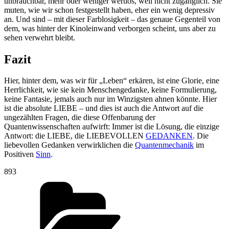
unbrauchbar, mehr oder weniger wertlos, weil nicht zugänglich. Sie
muten, wie wir schon festgestellt haben, eher ein wenig depressiv
an. Und sind – mit dieser Farblosigkeit – das genaue Gegenteil von
dem, was hinter der Kinoleinwand verborgen scheint, uns aber zu
sehen verwehrt bleibt.
Fazit
Hier, hinter dem, was wir für „Leben“ erkären, ist eine Glorie, eine
Herrlichkeit, wie sie kein Menschengedanke, keine Formulierung,
keine Fantasie, jemals auch nur im Winzigsten ahnen könnte. Hier
ist die absolute LIEBE – und dies ist auch die Antwort auf die
ungezählten Fragen, die diese Offenbarung der
Quantenwissenschaften aufwirft: Immer ist die Lösung, die einzige
Antwort: die LIEBE, die LIEBEVOLLEN
GEDANKEN
. Die
liebevollen Gedanken verwirklichen die
Quantenmechanik
im
Positiven
Sinn
.
893
Kategorien