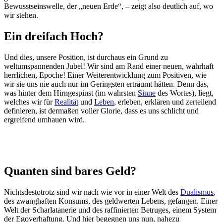
Bewusstseinswelle, der „neuen Erde“, – zeigt also deutlich auf, wo
wir stehen.
Ein dreifach Hoch?
Und dies, unsere Position, ist durchaus ein Grund zu
weltumspannenden Jubel! Wir sind am Rand einer neuen, wahrhaft
herrlichen, Epoche! Einer Weiterentwicklung zum Positiven, wie
wir sie uns nie auch nur im Geringsten erträumt hätten. Denn das,
was hinter dem Hirngespinst (im wahrsten
Sinne
des Wortes), liegt,
welches wir für
Realität
und
Leben
, erleben, erklären und zerteilend
definieren, ist dermaßen voller Glorie, dass es uns schlicht und
ergreifend umhauen wird.
Quanten sind bares Geld?
Nichtsdestotrotz sind wir nach wie vor in einer Welt des
Dualismus
,
des zwanghaften Konsums, des geldwerten Lebens, gefangen. Einer
Welt der Scharlatanerie und des raffinierten Betruges, einem System
der Egoverhaftung. Und hier begegnen uns nun, nahezu