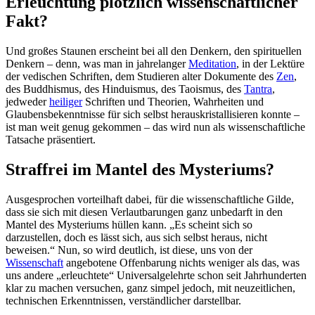
Erleuchtung plötzlich wissenschaftlicher
Fakt?
Und großes Staunen erscheint bei all den Denkern, den spirituellen
Denkern – denn, was man in jahrelanger
Meditation
, in der Lektüre
der vedischen Schriften, dem Studieren alter Dokumente des
Zen
,
des Buddhismus, des Hinduismus, des Taoismus, des
Tantra
,
jedweder
heiliger
Schriften und Theorien, Wahrheiten und
Glaubensbekenntnisse für sich selbst herauskristallisieren konnte –
ist man weit genug gekommen – das wird nun als wissenschaftliche
Tatsache präsentiert.
Straffrei im Mantel des Mysteriums?
Ausgesprochen vorteilhaft dabei, für die wissenschaftliche Gilde,
dass sie sich mit diesen Verlautbarungen ganz unbedarft in den
Mantel des Mysteriums hüllen kann. „Es scheint sich so
darzustellen, doch es lässt sich, aus sich selbst heraus, nicht
beweisen.“ Nun, so wird deutlich, ist diese, uns von der
Wissenschaft
angebotene Offenbarung nichts weniger als das, was
uns andere „erleuchtete“ Universalgelehrte schon seit Jahrhunderten
klar zu machen versuchen, ganz simpel jedoch, mit neuzeitlichen,
technischen Erkenntnissen, verständlicher darstellbar.