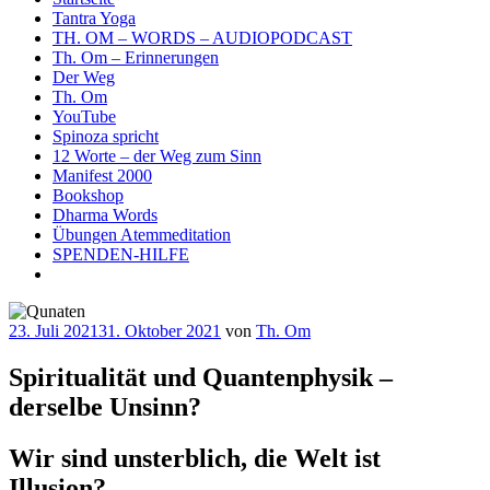
Tantra Yoga
TH. OM – WORDS – AUDIOPODCAST
Th. Om – Erinnerungen
Der Weg
Th. Om
YouTube
Spinoza spricht
12 Worte – der Weg zum Sinn
Manifest 2000
Bookshop
Dharma Words
Übungen Atemmeditation
SPENDEN-HILFE
Veröffentlicht
23. Juli 2021
31. Oktober 2021
von
Th. Om
am
Spiritualität und Quantenphysik –
derselbe Unsinn?
Wir sind unsterblich, die Welt ist
Illusion?