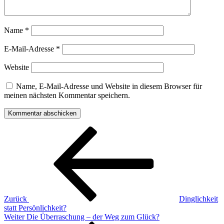
Name
*
E-Mail-Adresse
*
Website
Name, E-Mail-Adresse und Website in diesem Browser für
meinen nächsten Kommentar speichern.
Beitragsnavigation
Vorheriger
Beitrag
Zurück
Dinglichkeit
statt Persönlichkeit?
Nächster
Weiter
Die Überraschung – der Weg zum Glück?