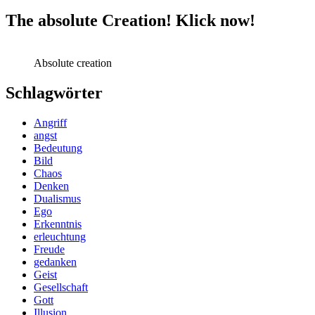
The absolute Creation! Klick now!
Absolute creation
Schlagwörter
Angriff
angst
Bedeutung
Bild
Chaos
Denken
Dualismus
Ego
Erkenntnis
erleuchtung
Freude
gedanken
Geist
Gesellschaft
Gott
Illusion