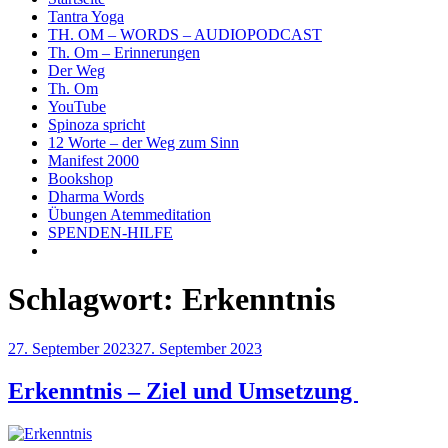
Tantra Yoga
TH. OM – WORDS – AUDIOPODCAST
Th. Om – Erinnerungen
Der Weg
Th. Om
YouTube
Spinoza spricht
12 Worte – der Weg zum Sinn
Manifest 2000
Bookshop
Dharma Words
Übungen Atemmeditation
SPENDEN-HILFE
Schlagwort:
Erkenntnis
Veröffentlicht
27. September 2023
27. September 2023
am
Erkenntnis – Ziel und Umsetzung