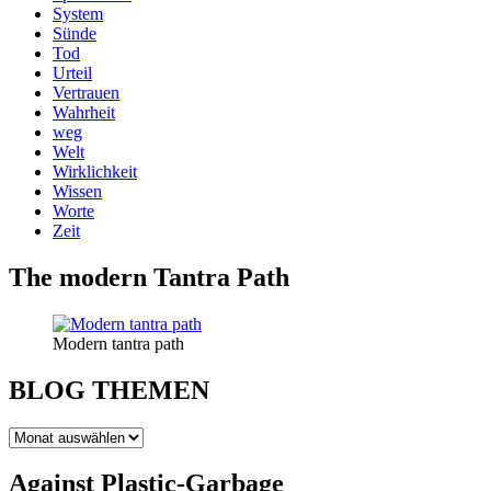
System
Sünde
Tod
Urteil
Vertrauen
Wahrheit
weg
Welt
Wirklichkeit
Wissen
Worte
Zeit
The modern Tantra Path
Modern tantra path
BLOG THEMEN
BLOG
THEMEN
Against Plastic-Garbage