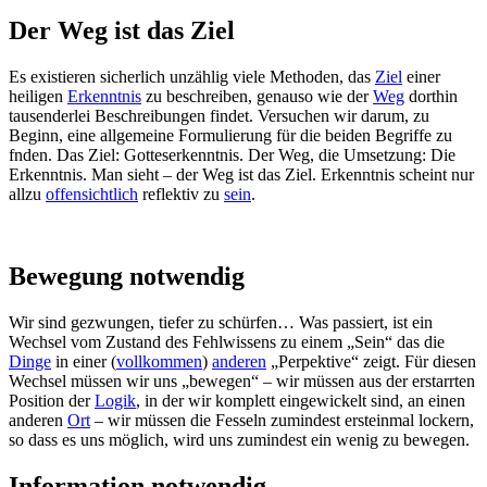
Der Weg ist das Ziel
Es existieren sicherlich unzählig viele Methoden, das
Ziel
einer
heiligen
Erkenntnis
zu beschreiben, genauso wie der
Weg
dorthin
tausenderlei Beschreibungen findet. Versuchen wir darum, zu
Beginn, eine allgemeine Formulierung für die beiden Begriffe zu
fnden. Das Ziel: Gotteserkenntnis. Der Weg, die Umsetzung: Die
Erkenntnis. Man sieht – der Weg ist das Ziel. Erkenntnis scheint nur
allzu
offensichtlich
reflektiv zu
sein
.
Bewegung notwendig
Wir sind gezwungen, tiefer zu schürfen… Was passiert, ist ein
Wechsel vom Zustand des Fehlwissens zu einem „Sein“ das die
Dinge
in einer (
vollkommen
)
anderen
„Perpektive“ zeigt. Für diesen
Wechsel müssen wir uns „bewegen“ – wir müssen aus der erstarrten
Position der
Logik
, in der wir komplett eingewickelt sind, an einen
anderen
Ort
– wir müssen die Fesseln zumindest ersteinmal lockern,
so dass es uns möglich, wird uns zumindest ein wenig zu bewegen.
Information notwendig