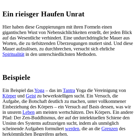
Ein rieisger Haufen Unrat
Hier haben diese Gruppierungen mit ihren Formeln einen
gigantischen Wust von Nebensächlichkeiten erstellt, der jeden Blick
auf das Wesentliche verhindert. Eine undurchdringliche Mauer aus
Worten, die zu tiefsitzenden Überzeugungen mutiert sind. Und diese
Mauer aufzulösen, zu durchbrechen, versucht sich ehrliche
Spiritualität
in den unterschiedlichsten Methoden.
Beispiele
Ein Beispiel das
Yoga
– das im
Tantra
Yoga die Vereinigung von
Körper
und
Geist
zu bewerkstelligen sucht. Ein Versuch, die
Aufgabe, die Botschaft deutlich zu machen, unter vollkommener
Einbeziehung des Körpers – ein Versuch auf Basis dessen, was wir
in unsrem
Leben
am meisten wertschätzen. Des Körpers. Ein andere
Pfad: Der Zen-Buddhismus, der auf der intelektuellen Schiene den
Unsinn des Systems aufzuzeigen sucht, indem als unmöglich
scheinende Aufgaben formuliert
werden
, die an die
Grenzen
des
herkömmlichen Begreifens gehen.