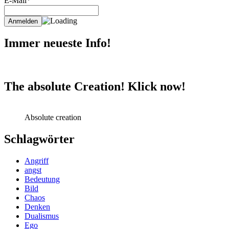
E-Mail*
Immer neueste Info!
The absolute Creation! Klick now!
Absolute creation
Schlagwörter
Angriff
angst
Bedeutung
Bild
Chaos
Denken
Dualismus
Ego