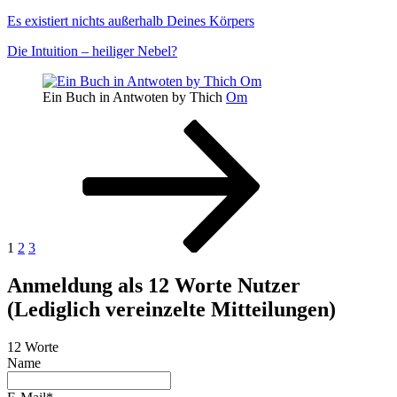
Es existiert nichts außerhalb Deines Körpers
Die Intuition – heiliger Nebel?
Ein Buch in Antwoten by Thich
Om
Seitennummerierung
Seite
Seite
Seite
Nächste
Seite
der
Beiträge
1
2
3
Anmeldung als 12 Worte Nutzer
(Lediglich vereinzelte Mitteilungen)
12 Worte
Name