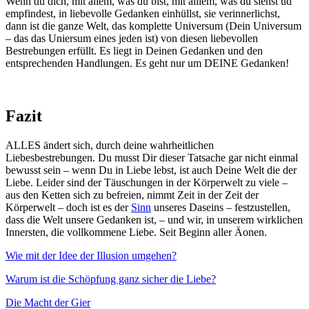
Wenn du dich, mit allem, was du bist, mit alllem, was du siehst ud
empfindest, in liebevolle Gedanken einhüllst, sie verinnerlichst,
dann ist die ganze Welt, das komplette Universum (Dein Universum
– das das Uniersum eines jeden ist) von diesen liebevollen
Bestrebungen erfüllt. Es liegt in Deinen Gedanken und den
entsprechenden Handlungen. Es geht nur um DEINE Gedanken!
Fazit
ALLES ändert sich, durch deine wahrheitlichen
Liebesbestrebungen. Du musst Dir dieser Tatsache gar nicht einmal
bewusst sein – wenn Du in Liebe lebst, ist auch Deine Welt die der
Liebe. Leider sind der Täuschungen in der Körperwelt zu viele –
aus den Ketten sich zu befreien, nimmt Zeit in der Zeit der
Körperwelt – doch ist es der
Sinn
unseres Daseins – festzustellen,
dass die Welt unsere Gedanken ist, – und wir, in unserem wirklichen
Innersten, die vollkommene Liebe. Seit Beginn aller Äonen.
Wie mit der Idee der Illusion umgehen?
Warum ist die Schöpfung ganz sicher die Liebe?
Die Macht der Gier