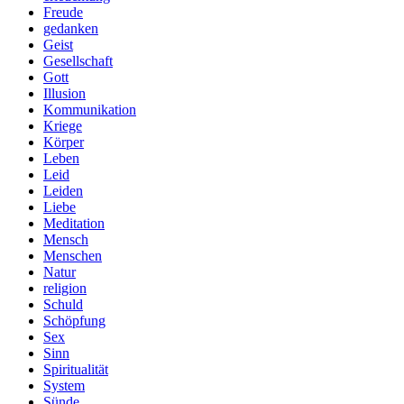
Freude
gedanken
Geist
Gesellschaft
Gott
Illusion
Kommunikation
Kriege
Körper
Leben
Leid
Leiden
Liebe
Meditation
Mensch
Menschen
Natur
religion
Schuld
Schöpfung
Sex
Sinn
Spiritualität
System
Sünde