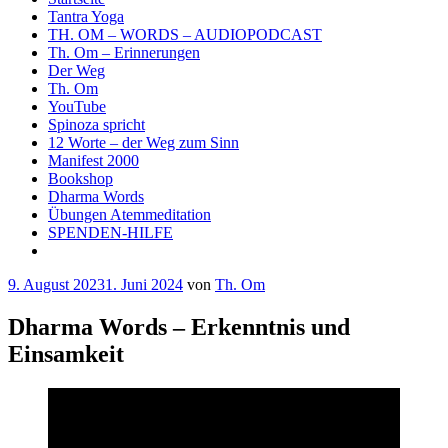
Tantra Yoga
TH. OM – WORDS – AUDIOPODCAST
Th. Om – Erinnerungen
Der Weg
Th. Om
YouTube
Spinoza spricht
12 Worte – der Weg zum Sinn
Manifest 2000
Bookshop
Dharma Words
Übungen Atemmeditation
SPENDEN-HILFE
Veröffentlicht
9. August 2023
1. Juni 2024
von
Th. Om
am
Dharma Words – Erkenntnis und
Einsamkeit