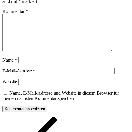
sind mit
*
markiert
Kommentar
*
Name
*
E-Mail-Adresse
*
Website
Name, E-Mail-Adresse und Website in diesem Browser für
meinen nächsten Kommentar speichern.
Beitragsnavigation
Vorheriger
Beitrag