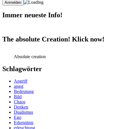
Immer neueste Info!
The absolute Creation! Klick now!
Absolute creation
Schlagwörter
Angriff
angst
Bedeutung
Bild
Chaos
Denken
Dualismus
Ego
Erkenntnis
erleuchtung