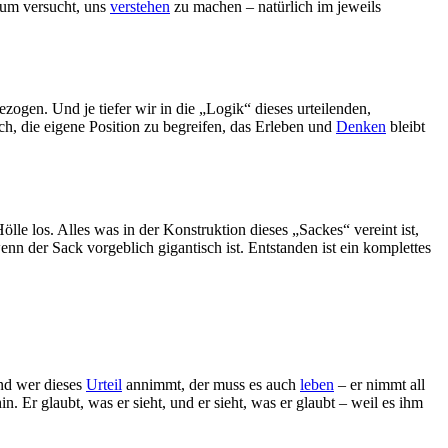
rum versucht, uns
verstehen
zu machen – natürlich im jeweils
zogen. Und je tiefer wir in die „Logik“ dieses urteilenden,
ch, die eigene Position zu begreifen, das Erleben und
Denken
bleibt
lle los. Alles was in der Konstruktion dieses „Sackes“ vereint ist,
n der Sack vorgeblich gigantisch ist. Entstanden ist ein komplettes
nd wer dieses
Urteil
annimmt, der muss es auch
leben
– er nimmt all
 Er glaubt, was er sieht, und er sieht, was er glaubt – weil es ihm