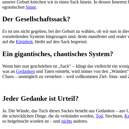
unserer Geburt kriechen wir in einen Sack hinein. In dessen Innerem
egoistischen
Sinne
.
Der Gesellschaftssack?
Es ist uns nicht gegeben, bei der Geburt zu wählen, ob wir nun in di
vorurteilenden Systems hingezogen sind, desto manifester und realer 
auf die
Kleinheit
, bleibt auf den Sack begrenzt.
Ein gigantisches, chaotisches System?
Wenn hier nun geschrieben ist „Sack“ – klingt das vielleicht ein weni
was an
Gedanken
und Taten entsteht, wird immer von den „Wänden“ di
Chaos – unmöglich zu verstehen – weil vollkommen Ziel- Sinn- und 
Jeder Gedanke ist Urteil?
Ja. Die Wände, das Tuch dieses Sackes besteht aus Gedanken – aus Ur
die schrecklichen Dinge, die da verkündet werden,
Tod
, Siechtum,
Kr
so beigebracht worden ist – und
nichts
anderes.