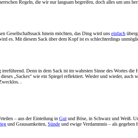
 herrschen Regeln, die wir nur langsam begreifen, doch alles um uns he
esen Gesellschaftssack hinein möchten, das Ding wird uns
einfach
überge
wird es. Mit diesem Sack über dem Kopf ist es schlechterdings unmögli
g irreführend. Denn in dem Sack ist im wahrsten Sinne des Wortes die Hö
eses „Sackes“ wie ein Spiegel reflektiert. Wieder und wieder, auch wen
Zwecklos. .
teilen – aus der Einteilung in
Gut
und Böse, in Schwarz und Weiß. U
ieg
und Grausamkeiten,
Sünde
und ewige Verdammnis – als gegeben hin.