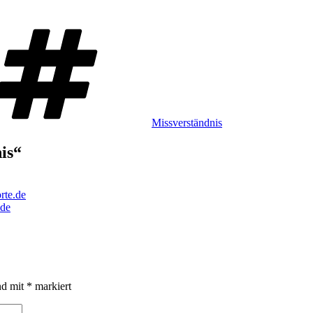
Schlagwörter
Missverständnis
is“
rte.de
.de
nd mit
*
markiert