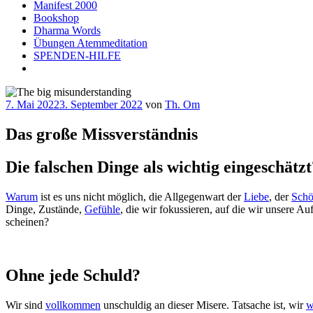
Manifest 2000
Bookshop
Dharma Words
Übungen Atemmeditation
SPENDEN-HILFE
Veröffentlicht
7. Mai 2022
3. September 2022
von
Th. Om
am
Das große Missverständnis
Die falschen Dinge als wichtig eingeschätzt
Warum
ist es uns nicht möglich, die Allgegenwart der
Liebe
, der
Schö
Dinge, Zustände,
Gefühle
, die wir fokussieren, auf die wir unsere A
scheinen?
Ohne jede Schuld?
Wir sind
vollkommen
unschuldig an dieser Misere. Tatsache ist, wir
w