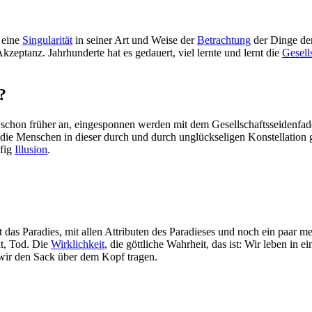
l eine
Singularität
in seiner Art und Weise der
Betrachtung
der Dinge der
eptanz. Jahrhunderte hat es gedauert, viel lernte und lernt die
Gesell
?
 schon früher an, eingesponnen werden mit dem Gesellschaftsseidenfade
die Menschen in dieser durch und durch unglückseligen Konstellation ge
ufig
Illusion
.
t das Paradies, mit allen Attributen des Paradieses und noch ein paar 
t, Tod. Die
Wirklichkeit
, die göttliche Wahrheit, das ist: Wir leben i
 wir den Sack über dem Kopf tragen.