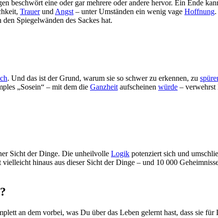
gen beschwört eine oder gar mehrere oder andere hervor. Ein Ende kann s
chkeit,
Trauer
und
Angst
– unter Umständen ein wenig vage
Hoffnung
.
n den Spiegelwänden des Sackes hat.
Ich
. Und das ist der Grund, warum sie so schwer zu erkennen, zu
spüre
 simples „Sosein“ – mit dem die
Ganzheit
aufscheinen
würde
– verwehrst 
er Sicht der Dinge. Die unheilvolle
Logik
potenziert sich und umschl
 vielleicht hinaus aus dieser Sicht der Dinge – und 10 000 Geheimnisse
s?
mplett an dem vorbei, was Du über das Leben gelernt hast, dass sie für