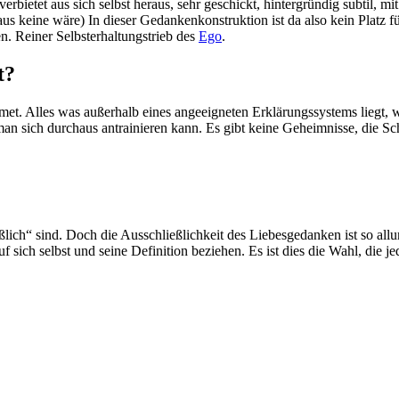
erbietet aus sich selbst heraus, sehr geschickt, hintergründig subtil, mi
aus keine wäre) In dieser Gedankenkonstruktion ist da also kein Platz fü
n. Reiner Selbsterhaltungstrieb des
Ego
.
t?
met. Alles was außerhalb eines angeeigneten Erklärungssystems liegt, w
n sich durchaus antrainieren kann. Es gibt keine Geheimnisse, die Sch
ßlich“ sind. Doch die Ausschließlichkeit des Liebesgedanken ist so al
 sich selbst und seine Definition beziehen. Es ist dies die Wahl, die j