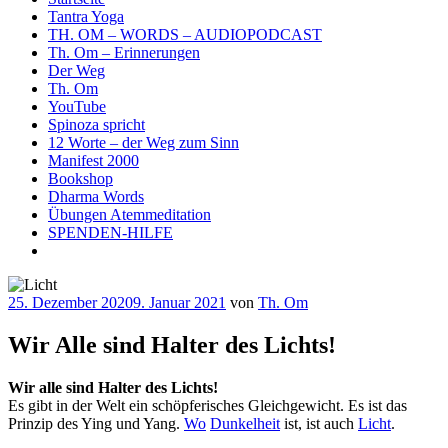
Tantra Yoga
TH. OM – WORDS – AUDIOPODCAST
Th. Om – Erinnerungen
Der Weg
Th. Om
YouTube
Spinoza spricht
12 Worte – der Weg zum Sinn
Manifest 2000
Bookshop
Dharma Words
Übungen Atemmeditation
SPENDEN-HILFE
Veröffentlicht
25. Dezember 2020
9. Januar 2021
von
Th. Om
am
Wir Alle sind Halter des Lichts!
Wir alle sind Halter des Lichts!
Es gibt in der Welt ein schöpferisches Gleichgewicht. Es ist das
Prinzip des Ying und Yang.
Wo
Dunkelheit
ist, ist auch
Licht
.