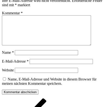
Ihre E-Mail-Adresse wird nicht veröffentlicht.
Erforderliche Felder
sind mit
*
markiert
Kommentar
*
Name
*
E-Mail-Adresse
*
Website
Name, E-Mail-Adresse und Website in diesem Browser für
meinen nächsten Kommentar speichern.
Beitragsnavigation
Vorheriger
Beitrag