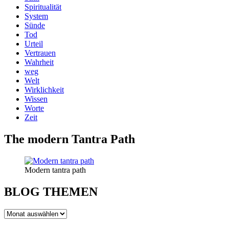
Spiritualität
System
Sünde
Tod
Urteil
Vertrauen
Wahrheit
weg
Welt
Wirklichkeit
Wissen
Worte
Zeit
The modern Tantra Path
Modern tantra path
BLOG THEMEN
BLOG
THEMEN