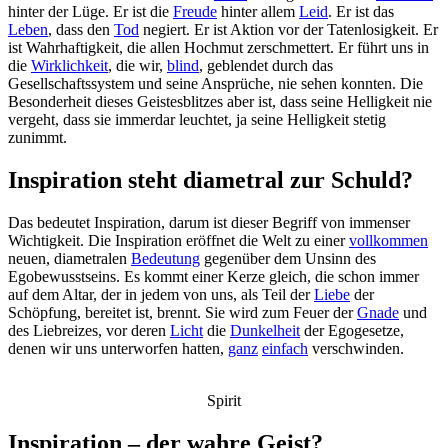
hinter der Lüge. Er ist die
Freude
hinter allem
Leid
. Er ist das
Leben
, dass den
Tod
negiert. Er ist Aktion vor der Tatenlosigkeit. Er
ist Wahrhaftigkeit, die allen Hochmut zerschmettert. Er führt uns in
die
Wirklichkeit
, die wir,
blind
, geblendet durch das
Gesellschaftssystem und seine Ansprüche, nie sehen konnten. Die
Besonderheit dieses Geistesblitzes aber ist, dass seine Helligkeit nie
vergeht, dass sie immerdar leuchtet, ja seine Helligkeit stetig
zunimmt.
Inspiration steht diametral zur Schuld?
Das bedeutet Inspiration, darum ist dieser Begriff von immenser
Wichtigkeit. Die Inspiration eröffnet die Welt zu einer
vollkommen
neuen, diametralen
Bedeutung
gegenüber dem Unsinn des
Egobewusstseins. Es kommt einer Kerze gleich, die schon immer
auf dem Altar, der in jedem von uns, als Teil der
Liebe
der
Schöpfung, bereitet ist, brennt. Sie wird zum Feuer der
Gnade
und
des Liebreizes, vor deren
Licht
die
Dunkelheit
der Egogesetze,
denen wir uns unterworfen hatten,
ganz
einfach
verschwinden.
Spirit
Inspiration – der wahre Geist?