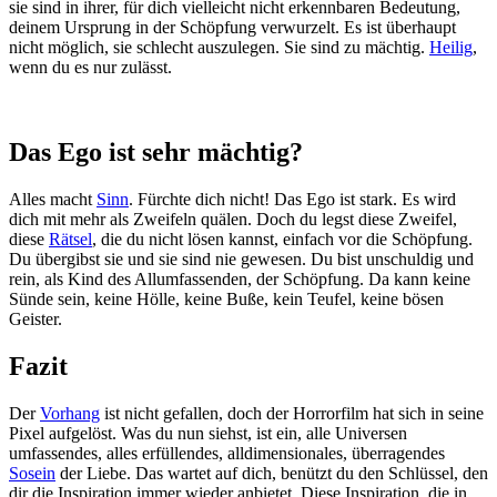
sie sind in ihrer, für dich vielleicht nicht erkennbaren Bedeutung,
deinem Ursprung in der Schöpfung verwurzelt. Es ist überhaupt
nicht möglich, sie schlecht auszulegen. Sie sind zu mächtig.
Heilig
,
wenn du es nur zulässt.
Das Ego ist sehr mächtig?
Alles macht
Sinn
. Fürchte dich nicht! Das Ego ist stark. Es wird
dich mit mehr als Zweifeln quälen. Doch du legst diese Zweifel,
diese
Rätsel
, die du nicht lösen kannst, einfach vor die Schöpfung.
Du übergibst sie und sie sind nie gewesen. Du bist unschuldig und
rein, als Kind des Allumfassenden, der Schöpfung. Da kann keine
Sünde sein, keine Hölle, keine Buße, kein Teufel, keine bösen
Geister.
Fazit
Der
Vorhang
ist nicht gefallen, doch der Horrorfilm hat sich in seine
Pixel aufgelöst. Was du nun siehst, ist ein, alle Universen
umfassendes, alles erfüllendes, alldimensionales, überragendes
Sosein
der Liebe. Das wartet auf dich, benützt du den Schlüssel, den
dir die Inspiration immer wieder anbietet. Diese Inspiration, die in