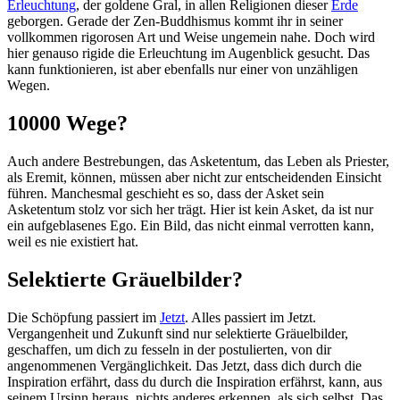
Erleuchtung
, der goldene Gral, in allen Religionen dieser
Erde
geborgen. Gerade der Zen-Buddhismus kommt ihr in seiner
vollkommen rigorosen Art und Weise ungemein nahe. Doch wird
hier genauso rigide die Erleuchtung im Augenblick gesucht. Das
kann funktionieren, ist aber ebenfalls nur einer von unzähligen
Wegen.
10000 Wege?
Auch andere Bestrebungen, das Asketentum, das Leben als Priester,
als Eremit, können, müssen aber nicht zur entscheidenden Einsicht
führen. Manchesmal geschieht es so, dass der Asket sein
Asketentum stolz vor sich her trägt. Hier ist kein Asket, da ist nur
ein aufgeblasenes Ego. Ein Bild, das nicht einmal verrotten kann,
weil es nie existiert hat.
Selektierte Gräuelbilder?
Die Schöpfung passiert im
Jetzt
. Alles passiert im Jetzt.
Vergangenheit und Zukunft sind nur selektierte Gräuelbilder,
geschaffen, um dich zu fesseln in der postulierten, von dir
angenommenen Vergänglichkeit. Das Jetzt, dass dich durch die
Inspiration erfährt, dass du durch die Inspiration erfährst, kann, aus
seinem Ursinn heraus, nichts anderes erkennen, als sich selbst. Das