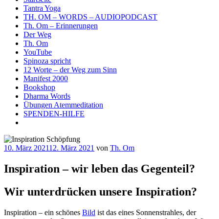
Tantra Yoga
TH. OM – WORDS – AUDIOPODCAST
Th. Om – Erinnerungen
Der Weg
Th. Om
YouTube
Spinoza spricht
12 Worte – der Weg zum Sinn
Manifest 2000
Bookshop
Dharma Words
Übungen Atemmeditation
SPENDEN-HILFE
Veröffentlicht
10. März 2021
12. März 2021
von
Th. Om
am
Inspiration – wir leben das Gegenteil?
Wir unterdrücken unsere Inspiration?
Inspiration – ein schönes
Bild
ist das eines Sonnenstrahles, der