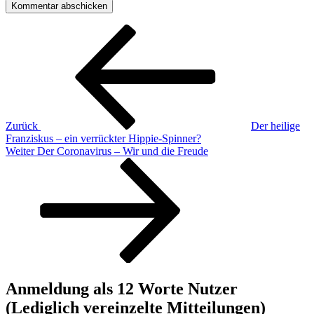
Beitragsnavigation
Vorheriger
Beitrag
Zurück
Der heilige
Franziskus – ein verrückter Hippie-Spinner?
Nächster
Weiter
Der Coronavirus – Wir und die Freude
Beitrag
Anmeldung als 12 Worte Nutzer
(Lediglich vereinzelte Mitteilungen)