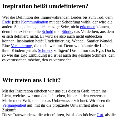
Inspiration heißt umdefinieren?
Wer die Definition des immerwährenden Leides bis zum Tod, dem
Ende
jeder
Kommunikation
mit der Schöpfung wählt, der wird die
andere Seite, die eigentlich einzige Seite, nicht
erkennen
können,
denn hier existieren die
Schuld
und
Sünde
, das Verderben, aus dem
er sich definiert, nicht. Er wird sie also auch nicht entdecken
können. Inspiration heißt Umdefinierung. Wandel. Sanfter Wandel.
Eine
Veränderung
, die nicht weh tut. Denn wie könnte die Liebe
ihren Kindern jemals
Schmerz
zufügen? Das tut nur das Ego. Doch,
so wie das Ego Einbildung ist, ist es auch der geistige Schmerz, den
es verursachen möchte, den es verursacht.
Wir treten ans Licht?
Mit der Inspiration erheben wir uns aus diesem Grab, treten ins
Licht, welches wir nun deutlich sehen, hinter all den verzerrten
Masken der Welt, die uns das Unbewusste zeichnet. Wir lösen die
Vergangenheit
auf, mit ihr die projizierte Unwahrheit über die
Zukunft.
Diese Transzendenz, die wir erfahren, ist als das höchste
Gut
, als die