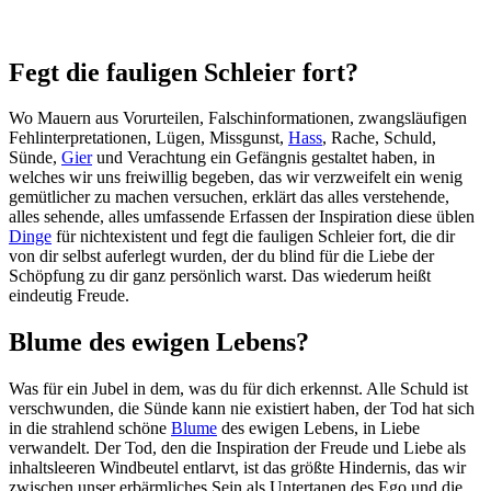
Fegt die fauligen Schleier fort?
Wo Mauern aus Vorurteilen, Falschinformationen, zwangsläufigen
Fehlinterpretationen, Lügen, Missgunst,
Hass
, Rache, Schuld,
Sünde,
Gier
und Verachtung ein Gefängnis gestaltet haben, in
welches wir uns freiwillig begeben, das wir verzweifelt ein wenig
gemütlicher zu machen versuchen, erklärt das alles verstehende,
alles sehende, alles umfassende Erfassen der Inspiration diese üblen
Dinge
für nichtexistent und fegt die fauligen Schleier fort, die dir
von dir selbst auferlegt wurden, der du blind für die Liebe der
Schöpfung zu dir ganz persönlich warst. Das wiederum heißt
eindeutig Freude.
Blume des ewigen Lebens?
Was für ein Jubel in dem, was du für dich erkennst. Alle Schuld ist
verschwunden, die Sünde kann nie existiert haben, der Tod hat sich
in die strahlend schöne
Blume
des ewigen Lebens, in Liebe
verwandelt. Der Tod, den die Inspiration der Freude und Liebe als
inhaltsleeren Windbeutel entlarvt, ist das größte Hindernis, das wir
zwischen unser erbärmliches Sein als Untertanen des Ego und die