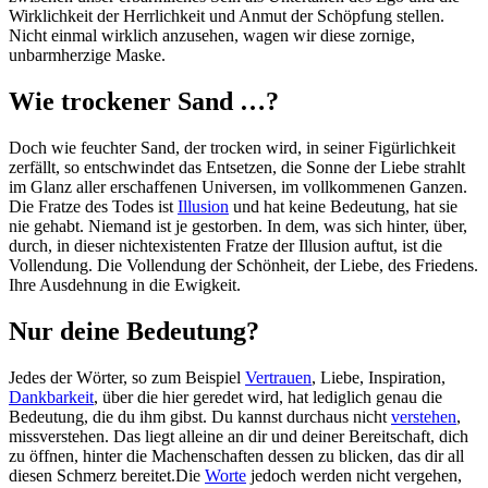
Wirklichkeit der Herrlichkeit und Anmut der Schöpfung stellen.
Nicht einmal wirklich anzusehen, wagen wir diese zornige,
unbarmherzige Maske.
Wie trockener Sand …?
Doch wie feuchter Sand, der trocken wird, in seiner Figürlichkeit
zerfällt, so entschwindet das Entsetzen, die Sonne der Liebe strahlt
im Glanz aller erschaffenen Universen, im vollkommenen Ganzen.
Die Fratze des Todes ist
Illusion
und hat keine Bedeutung, hat sie
nie gehabt. Niemand ist je gestorben. In dem, was sich hinter, über,
durch, in dieser nichtexistenten Fratze der Illusion auftut, ist die
Vollendung. Die Vollendung der Schönheit, der Liebe, des Friedens.
Ihre Ausdehnung in die Ewigkeit.
Nur deine Bedeutung?
Jedes der Wörter, so zum Beispiel
Vertrauen
, Liebe, Inspiration,
Dankbarkeit
, über die hier geredet wird, hat lediglich genau die
Bedeutung, die du ihm gibst. Du kannst durchaus nicht
verstehen
,
missverstehen. Das liegt alleine an dir und deiner Bereitschaft, dich
zu öffnen, hinter die Machenschaften dessen zu blicken, das dir all
diesen Schmerz bereitet.Die
Worte
jedoch werden nicht vergehen,