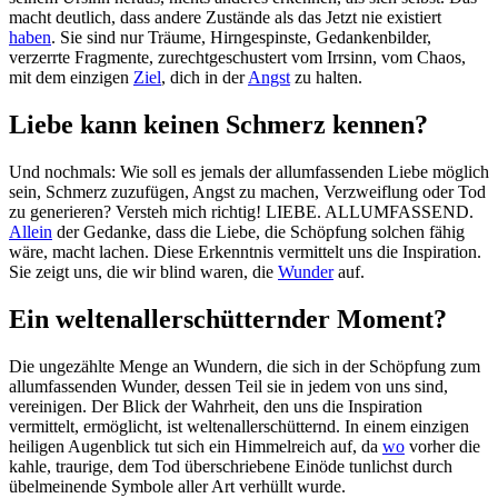
macht deutlich, dass andere Zustände als das Jetzt nie existiert
haben
. Sie sind nur Träume, Hirngespinste, Gedankenbilder,
verzerrte Fragmente, zurechtgeschustert vom Irrsinn, vom Chaos,
mit dem einzigen
Ziel
, dich in der
Angst
zu halten.
Liebe kann keinen Schmerz kennen?
Und nochmals: Wie soll es jemals der allumfassenden Liebe möglich
sein, Schmerz zuzufügen, Angst zu machen, Verzweiflung oder Tod
zu generieren? Versteh mich richtig! LIEBE. ALLUMFASSEND.
Allein
der Gedanke, dass die Liebe, die Schöpfung solchen fähig
wäre, macht lachen. Diese Erkenntnis vermittelt uns die Inspiration.
Sie zeigt uns, die wir blind waren, die
Wunder
auf.
Ein weltenallerschütternder Moment?
Die ungezählte Menge an Wundern, die sich in der Schöpfung zum
allumfassenden Wunder, dessen Teil sie in jedem von uns sind,
vereinigen. Der Blick der Wahrheit, den uns die Inspiration
vermittelt, ermöglicht, ist weltenallerschütternd. In einem einzigen
heiligen Augenblick tut sich ein Himmelreich auf, da
wo
vorher die
kahle, traurige, dem Tod überschriebene Einöde tunlichst durch
übelmeinende Symbole aller Art verhüllt wurde.