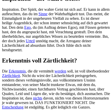
Inspiration. Der Spirit, der wahre Geist tut sich auf. Er kann in allem
aufleuchten, das du im
Sinne
der Wahrhaftigkeit tust. Das meint, die
Einmaligkeit in der ungeheuren Vielfalt zu sehen. Es ist dieser
heilige Augenblick, der schon immer sehnsüchtig auf dich gewartet
hat. Den dein
Ego
, du (im Auftrag deines Egos), mit Füssen getreten
hast, den du angespuckt hast, mit Verachtung gestraft. Den dein
überhebliches, nur angebliches Wissen zu beurteilen vermeinte. Ihn,
der doch jedes
Urteil
unnötig macht, die Arroganz deiner
Lächerlichkeit ad absurdum führt. Doch fühle dich nicht
herabgesetzt.
Erkenntnis voll Zärtlichkeit?
Die
Erkenntnis
, die dir vermittelt
werden
soll, ist voll überbordender
Zärtlichkeit
. Nicht du wirst der Lächerlichkeit preisgegeben,
sondern dieses verhängnisvolle, aus vollkommenen Unsinn
entstandene, von seiner Macht trunkene Etwas, mit dem du,
Nichtwissender, einen furchtbaren Vertrag geschlossen hast, über
Qualen, Leid und Lügen die, wie du bestätigst, dich ausmachen. Die
Inspiration ist, dass
nichts
davon, nichts von diesen Horrorszenarien
je wahr gewesen ist. DAS FUNKTIONIERT NICHT. Die
Entscheidung
ist endgültig. Es gibt lediglich ein Ganzes.