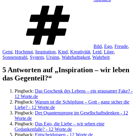
Schlagwörter
Bild
,
Ego
,
Freude
,
Geist
,
Hochmut
,
Inspiration
,
Kind
,
Kreativität
,
Leid
,
Lüge
,
Sonnenstrahl
,
System
,
Ursinn
,
Wahrhaftigkeit
,
Wahrheit
5 Antworten auf „Inspiration – wir leben
das Gegenteil?“
Pingback:
Das Geschenk des Lebens – ein grausamer Fake? -
12 Worte.de
Pingback:
Warum ist die Schöpfung – Gott - ganz sicher die
Liebe? - 12 Worte.de
Pingback:
Der Quantensprung im Gesellschaftsdenken - 12
Worte.de
Pingback:
Das Ego, die Liebe – wir sehen eine
Gedankenfalle? - 12 Worte.de
Pingback:
Entscheidungen - 12 Worte.de