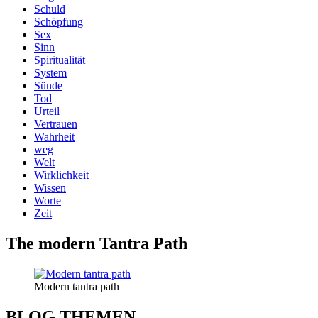
Schuld
Schöpfung
Sex
Sinn
Spiritualität
System
Sünde
Tod
Urteil
Vertrauen
Wahrheit
weg
Welt
Wirklichkeit
Wissen
Worte
Zeit
The modern Tantra Path
Modern tantra path
BLOG THEMEN