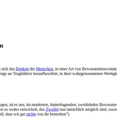
en
t sich das
Denken
der
Menschen
, in einer Art von Bewusstseinsevoluti
ne Menge an Trugbildern heraufbeschört, in ihrer wahrgenommenen Wertigk
ugen, ist es uns, im modernen, hinterfragenden, zweifelnden Bewusstse
n so weiter entwickelt, das
Zweifel
nun tatsächlich möglich sind, sozus
til, dass wir gar
nichts
von ihr bemerken”)