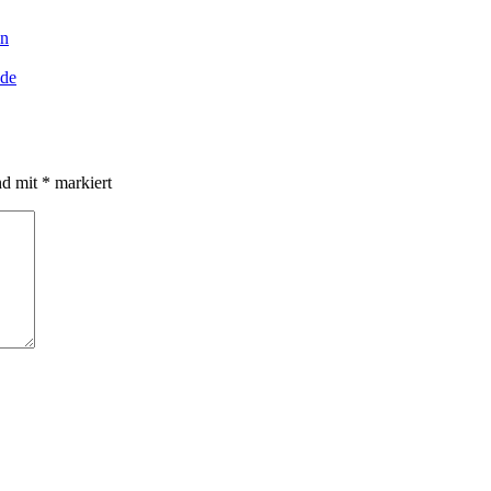
en
.de
nd mit
*
markiert