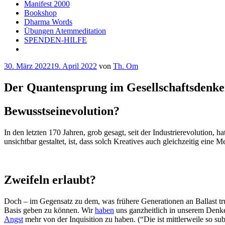
Manifest 2000
Bookshop
Dharma Words
Übungen Atemmeditation
SPENDEN-HILFE
Veröffentlicht
30. März 2022
19. April 2022
von
Th. Om
am
Der Quantensprung im Gesellschaftsdenk
Bewusstseinevolution?
In den letzten 170 Jahren, grob gesagt, seit der Industrierevolution, ha
unsichtbar gestaltet, ist, dass solch Kreatives auch gleichzeitig ei
Zweifeln erlaubt?
Doch – im Gegensatz zu dem, was frühere Generationen an Ballast tr
Basis geben zu können. Wir
haben
uns ganzheitlich in unserem Denke
Angst
mehr von der Inquisition zu haben. (“Die ist mittlerweile so sub