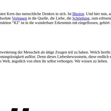
rsten Kern das menschliche Denken in sich. Ist
Illusion
. Und hier nun, 
absolute
Vertrauen
in die Quelle, die Liebe, die
Schöpfung
, zum erlösen
ktion “KI” ist in die wunderbare Erkenntnis mit eingeflossen, gehört
rweiterung der Menscheit als tätige Zeugen teil zu haben. Welch herrli
deutungslosigkeit auflöst. Denn dieses Liebesbewusstsein, diese endlich 
n Welt, ängstlich von eben ihr selbst verborgen. Wir wissen zu lieben.
Schlagwörter