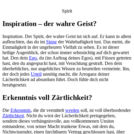
Spirit
Inspiration – der wahre Geist?
Inspiration. Der Spirit, der wahre Geist tut sich auf. Er kann in allem
aufleuchten, das du im
Sinne
der Wahrhaftigkeit tust. Das meint, die
Einmaligkeit in der ungeheuren Vielfalt zu sehen. Es ist dieser
heilige Augenblick, der schon immer sehnsüchtig auf dich gewartet
hat. Den dein
Ego
, du (im Auftrag deines Egos), mit Füssen getreten
hast, den du angespuckt hast, mit Verachtung gestraft. Den dein
überhebliches, nur angebliches Wissen zu beurteilen vermeinte. Ihn,
der doch jedes
Urteil
unnötig macht, die Arroganz deiner
Lächerlichkeit ad absurdum führt. Doch fühle dich nicht
herabgesetzt.
Erkenntnis voll Zärtlichkeit?
Die
Erkenntnis
, die dir vermittelt
werden
soll, ist voll überbordender
Zärtlichkeit
. Nicht du wirst der Lächerlichkeit preisgegeben,
sondern dieses verhängnisvolle, aus vollkommenen Unsinn
entstandene, von seiner Macht trunkene Etwas, mit dem du,
Nichtwissender, einen furchtbaren Vertrag geschlossen hast, über