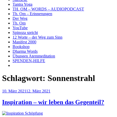
Tantra Yoga
TH. OM – WORDS – AUDIOPODCAST
Th. Om – Erinnerungen
Der Weg
Th. Om
YouTube
Spinoza spricht
12 Worte – der Weg zum Sinn
Manifest 2000
Bookshop
Dharma Words
Übungen Atemmeditation
SPENDEN-HILFE
Schlagwort:
Sonnenstrahl
Veröffentlicht
10. März 2021
12. März 2021
am
Inspiration – wir leben das Gegenteil?