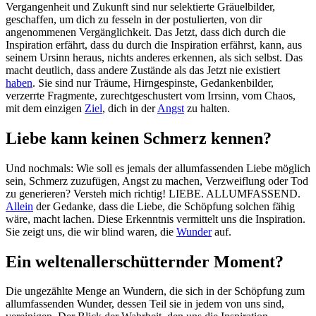
Vergangenheit und Zukunft sind nur selektierte Gräuelbilder,
geschaffen, um dich zu fesseln in der postulierten, von dir
angenommenen Vergänglichkeit. Das Jetzt, dass dich durch die
Inspiration erfährt, dass du durch die Inspiration erfährst, kann, aus
seinem Ursinn heraus, nichts anderes erkennen, als sich selbst. Das
macht deutlich, dass andere Zustände als das Jetzt nie existiert
haben
. Sie sind nur Träume, Hirngespinste, Gedankenbilder,
verzerrte Fragmente, zurechtgeschustert vom Irrsinn, vom Chaos,
mit dem einzigen
Ziel
, dich in der
Angst
zu halten.
Liebe kann keinen Schmerz kennen?
Und nochmals: Wie soll es jemals der allumfassenden Liebe möglich
sein, Schmerz zuzufügen, Angst zu machen, Verzweiflung oder Tod
zu generieren? Versteh mich richtig! LIEBE. ALLUMFASSEND.
Allein
der Gedanke, dass die Liebe, die Schöpfung solchen fähig
wäre, macht lachen. Diese Erkenntnis vermittelt uns die Inspiration.
Sie zeigt uns, die wir blind waren, die
Wunder
auf.
Ein weltenallerschütternder Moment?
Die ungezählte Menge an Wundern, die sich in der Schöpfung zum
allumfassenden Wunder, dessen Teil sie in jedem von uns sind,