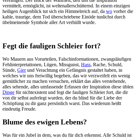
vereinigen. Der Blick der Wahrheit, den uns die Inspiration
vermittelt, ermöglicht, ist weltenallerschütternd. In einem einzigen
heiligen Augenblick tut sich ein Himmelreich auf, da
wo
vorher die
kahle, traurige, dem Tod überschriebene Einöde tunlichst durch
übelmeinende Symbole aller Art verhüllt wurde.
Fegt die fauligen Schleier fort?
Wo Mauern aus Vorurteilen, Falschinformationen, zwangsläufigen
Fehlinterpretationen, Lügen, Missgunst,
Hass
, Rache, Schuld,
Sünde,
Gier
und Verachtung ein Gefängnis gestaltet haben, in
welches wir uns freiwillig begeben, das wir verzweifelt ein wenig
gemütlicher zu machen versuchen, erklärt das alles verstehende,
alles sehende, alles umfassende Erfassen der Inspiration diese üblen
Dinge
für nichtexistent und fegt die fauligen Schleier fort, die dir
von dir selbst auferlegt wurden, der du blind für die Liebe der
Schöpfung zu dir ganz persönlich warst. Das wiederum heißt
eindeutig Freude.
Blume des ewigen Lebens?
Was für ein Jubel in dem, was du für dich erkennst. Alle Schuld ist