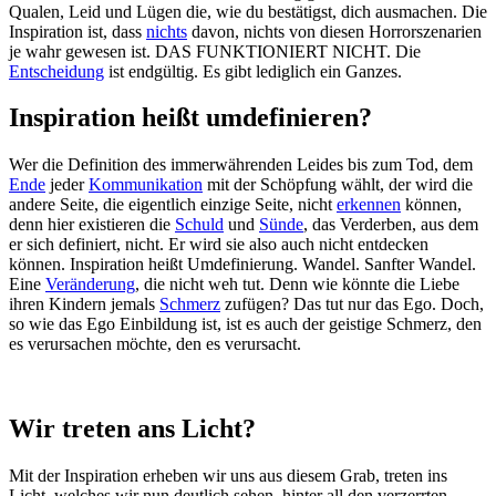
Qualen, Leid und Lügen die, wie du bestätigst, dich ausmachen. Die
Inspiration ist, dass
nichts
davon, nichts von diesen Horrorszenarien
je wahr gewesen ist. DAS FUNKTIONIERT NICHT. Die
Entscheidung
ist endgültig. Es gibt lediglich ein Ganzes.
Inspiration heißt umdefinieren?
Wer die Definition des immerwährenden Leides bis zum Tod, dem
Ende
jeder
Kommunikation
mit der Schöpfung wählt, der wird die
andere Seite, die eigentlich einzige Seite, nicht
erkennen
können,
denn hier existieren die
Schuld
und
Sünde
, das Verderben, aus dem
er sich definiert, nicht. Er wird sie also auch nicht entdecken
können. Inspiration heißt Umdefinierung. Wandel. Sanfter Wandel.
Eine
Veränderung
, die nicht weh tut. Denn wie könnte die Liebe
ihren Kindern jemals
Schmerz
zufügen? Das tut nur das Ego. Doch,
so wie das Ego Einbildung ist, ist es auch der geistige Schmerz, den
es verursachen möchte, den es verursacht.
Wir treten ans Licht?
Mit der Inspiration erheben wir uns aus diesem Grab, treten ins
Licht, welches wir nun deutlich sehen, hinter all den verzerrten