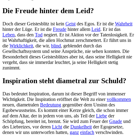
Die Freude hinter dem Leid?
Doch dieser Geistesblitz ist kein
Geist
des Egos. Er ist die
Wahrheit
hinter der Lüge. Er ist die
Freude
hinter allem
Leid
. Er ist das
Leben
, dass den
Tod
negiert. Er ist Aktion vor der Tatenlosigkeit. Er
ist Wahrhaftigkeit, die allen Hochmut zerschmettert. Er führt uns in
die
Wirklichkeit
, die wir,
blind
, geblendet durch das
Gesellschaftssystem und seine Ansprüche, nie sehen konnten. Die
Besonderheit dieses Geistesblitzes aber ist, dass seine Helligkeit nie
vergeht, dass sie immerdar leuchtet, ja seine Helligkeit stetig
zunimmt.
Inspiration steht diametral zur Schuld?
Das bedeutet Inspiration, darum ist dieser Begriff von immenser
Wichtigkeit. Die Inspiration eröffnet die Welt zu einer
vollkommen
neuen, diametralen
Bedeutung
gegenüber dem Unsinn des
Egobewusstseins. Es kommt einer Kerze gleich, die schon immer
auf dem Altar, der in jedem von uns, als Teil der
Liebe
der
Schöpfung, bereitet ist, brennt. Sie wird zum Feuer der
Gnade
und
des Liebreizes, vor deren
Licht
die
Dunkelheit
der Egogesetze,
denen wir uns unterworfen hatten,
ganz
einfach
verschwinden.