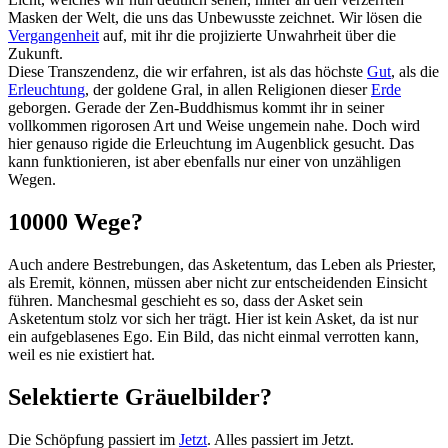
Masken der Welt, die uns das Unbewusste zeichnet. Wir lösen die
Vergangenheit
auf, mit ihr die projizierte Unwahrheit über die
Zukunft.
Diese Transzendenz, die wir erfahren, ist als das höchste
Gut
, als die
Erleuchtung
, der goldene Gral, in allen Religionen dieser
Erde
geborgen. Gerade der Zen-Buddhismus kommt ihr in seiner
vollkommen rigorosen Art und Weise ungemein nahe. Doch wird
hier genauso rigide die Erleuchtung im Augenblick gesucht. Das
kann funktionieren, ist aber ebenfalls nur einer von unzähligen
Wegen.
10000 Wege?
Auch andere Bestrebungen, das Asketentum, das Leben als Priester,
als Eremit, können, müssen aber nicht zur entscheidenden Einsicht
führen. Manchesmal geschieht es so, dass der Asket sein
Asketentum stolz vor sich her trägt. Hier ist kein Asket, da ist nur
ein aufgeblasenes Ego. Ein Bild, das nicht einmal verrotten kann,
weil es nie existiert hat.
Selektierte Gräuelbilder?
Die Schöpfung passiert im
Jetzt
. Alles passiert im Jetzt.