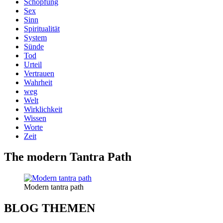
Schöpfung
Sex
Sinn
Spiritualität
System
Sünde
Tod
Urteil
Vertrauen
Wahrheit
weg
Welt
Wirklichkeit
Wissen
Worte
Zeit
The modern Tantra Path
Modern tantra path
BLOG THEMEN