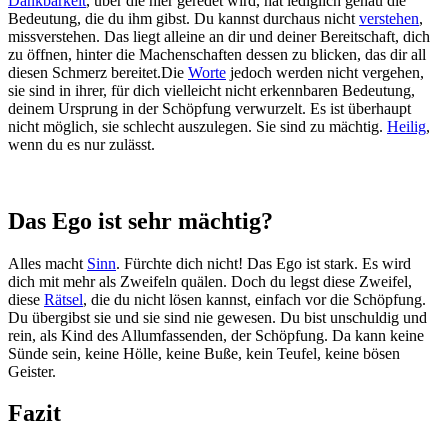
Dankbarkeit
, über die hier geredet wird, hat lediglich genau die
Bedeutung, die du ihm gibst. Du kannst durchaus nicht
verstehen
,
missverstehen. Das liegt alleine an dir und deiner Bereitschaft, dich
zu öffnen, hinter die Machenschaften dessen zu blicken, das dir all
diesen Schmerz bereitet.Die
Worte
jedoch werden nicht vergehen,
sie sind in ihrer, für dich vielleicht nicht erkennbaren Bedeutung,
deinem Ursprung in der Schöpfung verwurzelt. Es ist überhaupt
nicht möglich, sie schlecht auszulegen. Sie sind zu mächtig.
Heilig
,
wenn du es nur zulässt.
Das Ego ist sehr mächtig?
Alles macht
Sinn
. Fürchte dich nicht! Das Ego ist stark. Es wird
dich mit mehr als Zweifeln quälen. Doch du legst diese Zweifel,
diese
Rätsel
, die du nicht lösen kannst, einfach vor die Schöpfung.
Du übergibst sie und sie sind nie gewesen. Du bist unschuldig und
rein, als Kind des Allumfassenden, der Schöpfung. Da kann keine
Sünde sein, keine Hölle, keine Buße, kein Teufel, keine bösen
Geister.
Fazit