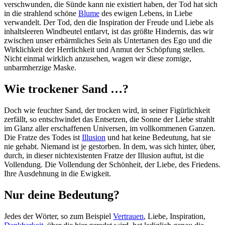
verschwunden, die Sünde kann nie existiert haben, der Tod hat sich
in die strahlend schöne
Blume
des ewigen Lebens, in Liebe
verwandelt. Der Tod, den die Inspiration der Freude und Liebe als
inhaltsleeren Windbeutel entlarvt, ist das größte Hindernis, das wir
zwischen unser erbärmliches Sein als Untertanen des Ego und die
Wirklichkeit der Herrlichkeit und Anmut der Schöpfung stellen.
Nicht einmal wirklich anzusehen, wagen wir diese zornige,
unbarmherzige Maske.
Wie trockener Sand …?
Doch wie feuchter Sand, der trocken wird, in seiner Figürlichkeit
zerfällt, so entschwindet das Entsetzen, die Sonne der Liebe strahlt
im Glanz aller erschaffenen Universen, im vollkommenen Ganzen.
Die Fratze des Todes ist
Illusion
und hat keine Bedeutung, hat sie
nie gehabt. Niemand ist je gestorben. In dem, was sich hinter, über,
durch, in dieser nichtexistenten Fratze der Illusion auftut, ist die
Vollendung. Die Vollendung der Schönheit, der Liebe, des Friedens.
Ihre Ausdehnung in die Ewigkeit.
Nur deine Bedeutung?
Jedes der Wörter, so zum Beispiel
Vertrauen
, Liebe, Inspiration,