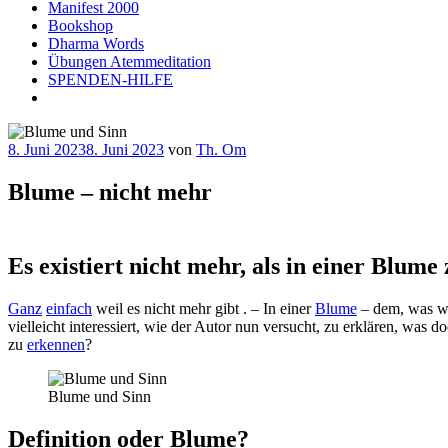
Manifest 2000
Bookshop
Dharma Words
Übungen Atemmeditation
SPENDEN-HILFE
Veröffentlicht
8. Juni 2023
8. Juni 2023
von
Th. Om
am
Blume – nicht mehr
Es existiert nicht mehr, als in einer Blume 
Ganz
einfach
weil es nicht mehr gibt . – In einer
Blume
– dem, was wi
vielleicht interessiert, wie der Autor nun versucht, zu erklären, was d
zu
erkennen
?
Blume und Sinn
Definition oder Blume?