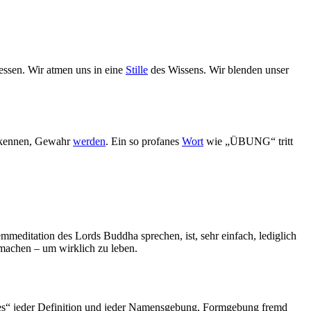
essen. Wir atmen uns in eine
Stille
des Wissens. Wir blenden unser
Erkennen, Gewahr
werden
. Ein so profanes
Wort
wie „ÜBUNG“ tritt
meditation des Lords Buddha sprechen, ist, sehr einfach, lediglich
 machen – um wirklich zu leben.
zes“ jeder Definition und jeder Namensgebung, Formgebung fremd