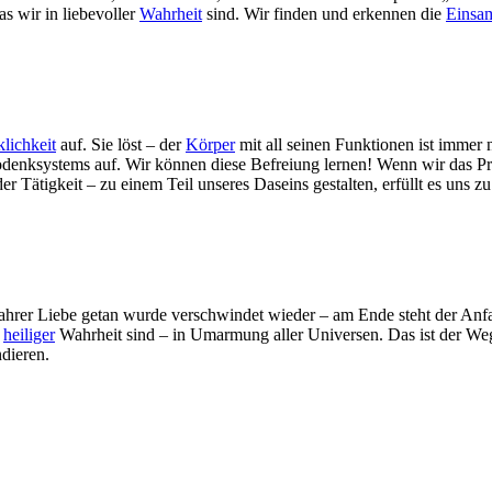
s wir in liebevoller
Wahrheit
sind. Wir finden und erkennen die
Einsam
lichkeit
auf. Sie löst – der
Körper
mit all seinen Funktionen ist immer 
enksystems auf. Wir können diese Befreiung lernen! Wenn wir das Pra
jeder Tätigkeit – zu einem Teil unseres Daseins gestalten, erfüllt es un
 wahrer Liebe getan wurde verschwindet wieder – am Ende steht der An
n
heiliger
Wahrheit sind – in Umarmung aller Universen. Das ist der Weg
ndieren.