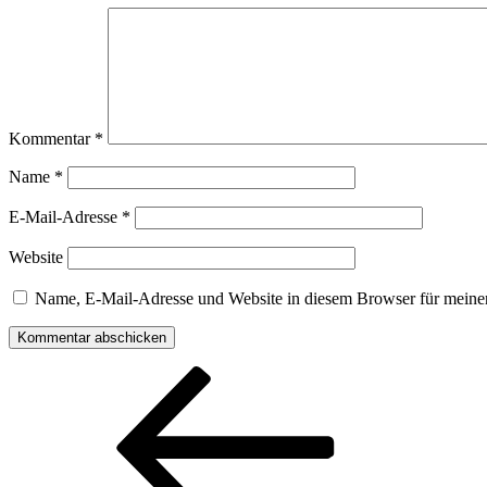
Kommentar
*
Name
*
E-Mail-Adresse
*
Website
Name, E-Mail-Adresse und Website in diesem Browser für meine
Beitragsnavigation
Vorheriger
Beitrag