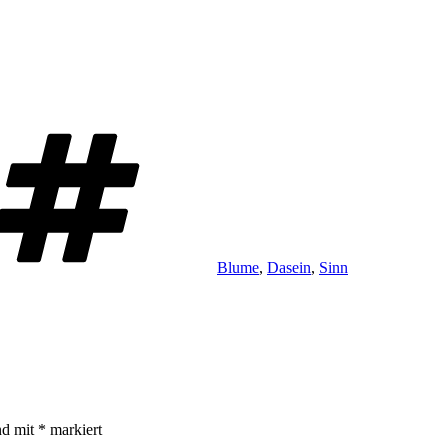
Schlagwörter
Blume
,
Dasein
,
Sinn
nd mit
*
markiert