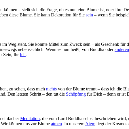
önnen – stellt sich die Frage, ob es nun eine Blume ist, oder Ihre Defin
eben diese Blume. Sie kann Dekoration für Sie
sein
– wenn Sie beispiel
 im Weg steht. Sie könnte Mittel zum Zweck sein – als Geschenk für die
o keineswegs nebensächlich. Wenn es nun heißt, von Buddha oder
anderen
r Sein, Ihr
Ich
.
chen, zu sehen, dass mich
nichts
von der Blume trennt – dass ich die Bl
nd. Den letzten Schritt – den tut die
Schöpfung
für Dich – denn er ist
n einfacher
Meditation
, die vom Lord Buddha selbst beschrieben wird,
en. Wir können uns zur Blume
atmen
. In unserem
Atem
liegt der Kosmos