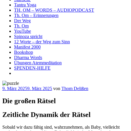
Tantra Yoga
TH. OM – WORDS – AUDIOPODCAST
Th. Om – Erinnerungen
Der Weg
Th. Om
YouTube
Spinoza spricht
12 Worte – der Weg zum Sinn
Manifest 2000
Bookshop
Dharma Words
Übungen Atemmeditation
SPENDEN-HILFE
Veröffentlicht
9. März 2025
9. März 2025
von
Thom Delißen
am
Die großen Rätsel
Zeitliche Dynamik der Rätsel
Sobald wir dazu fähig sind, wahrzunehmen, als Baby, vielleicht