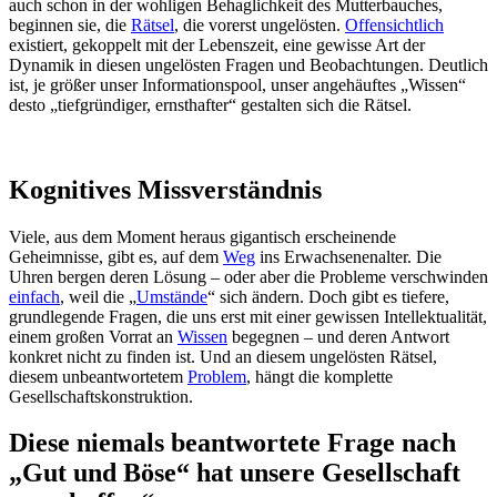
auch schon in der wohligen Behaglichkeit des Mutterbauches,
beginnen sie, die
Rätsel
, die vorerst ungelösten.
Offensichtlich
existiert, gekoppelt mit der Lebenszeit, eine gewisse Art der
Dynamik in diesen ungelösten Fragen und Beobachtungen. Deutlich
ist, je größer unser Informationspool, unser angehäuftes „Wissen“
desto „tiefgründiger, ernsthafter“ gestalten sich die Rätsel.
Kognitives Missverständnis
Viele, aus dem Moment heraus gigantisch erscheinende
Geheimnisse, gibt es, auf dem
Weg
ins Erwachsenenalter. Die
Uhren bergen deren Lösung – oder aber die Probleme verschwinden
einfach
, weil die „
Umstände
“ sich ändern. Doch gibt es tiefere,
grundlegende Fragen, die uns erst mit einer gewissen Intellektualität,
einem großen Vorrat an
Wissen
begegnen – und deren Antwort
konkret nicht zu finden ist. Und an diesem ungelösten Rätsel,
diesem unbeantwortetem
Problem
, hängt die komplette
Gesellschaftskonstruktion.
Diese niemals beantwortete Frage nach
„Gut und Böse“ hat unsere Gesellschaft