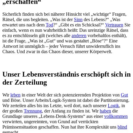
„erschaffen“
Sicherlich finden sich bei näherer Hinsicht viel „wichtige“ Fragen,
Rätsel, die uns begleiten. „Was ist der
Sinn
des Lebens?“ „Was
erwartet uns nach dem
Tod
?“ „Gibt es ein Schicksal?“
Vertrauen
Sie
einfach, wenn es nun wahrheitlich heißt: Das ureinzige Rätsel, dass
es zu entschlüsseln gilt (welches alle
anderen
vorbehaltlos enthält),
ist die Frage, „Was ist „Gut“ und was gestaltet „Böse“?“ Eine
Antwort ist unmöglich – jeder Versuch führt unwiderruflich ins
Chaos. Und zwar in das Chaos dieser, unserer Körperwelt.
Unser Lebensverständnis erschöpft sich in
der Zerteilung
Wir
leben
in einer Welt der sich potenzierenden Projektion von
Gut
und Böse. Unser Arbeits/Logik-System ist dabei die Partitionierung.
Wir zerteilen alles bis ins Letzte, weil dort, nach unserer
Logik
, in
der großen
Trennung
, der Anfang zu finden ist. Wir
haben
die
Grundlage unseres „Lebens-Denk-Systems“ aus einer
vollkommen
verwirrten, ungereimten, von Grund auf verrückten
Prämissensituation geschaffen. Nun hat ihre Komplexität uns
blind
gemacht.