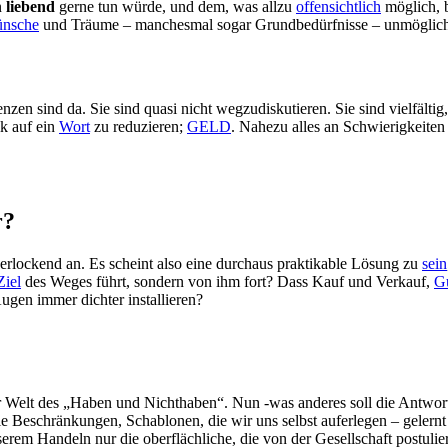
n
liebend
gerne tun würde, und dem, was allzu
offensichtlich
möglich, b
nsche
und Träume – manchesmal sogar Grundbedürfnisse – unmöglich
n sind da. Sie sind quasi nicht wegzudiskutieren. Sie sind vielfältig, d
k auf ein
Wort
zu reduzieren;
GELD
. Nahezu alles an Schwierigkeiten 
r?
erlockend an. Es scheint also eine durchaus praktikable Lösung zu
sein
Ziel
des Weges führt, sondern von ihm fort? Dass Kauf und Verkauf,
G
gen immer dichter installieren?
Welt des „Haben und Nichthaben“. Nun -was anderes soll die Antwort 
 Die Beschränkungen, Schablonen, die wir uns selbst auferlegen – gelern
serem Handeln nur die oberflächliche, die von der Gesellschaft postuli