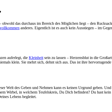
?
 – obwohl das durchaus im Bereich des Möglichen liegt – den Rucksack
vollkommen
anderes. Eigentlich ist es auch kein Ausstiegen – im Gegen
zen auferlegt, die
Kleinheit
sein zu lassen – Herzensblut in die Großart
niemals klein. Sie mehrt sich, dehnt sich aus. Das ist ihre hervorragend
eser Welt des Geben und Nehmen kann es keinen Urgrund geben. Und all
hem Wirbel, in welchem Teufelskreis, Du Dich befindest? Du hast kein
Deines Lebens begleitet.