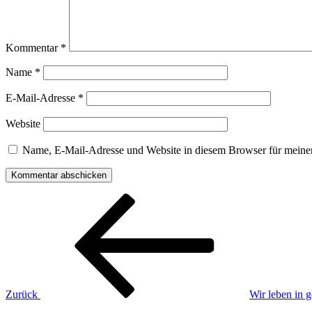
Kommentar
*
Name
*
E-Mail-Adresse
*
Website
Name, E-Mail-Adresse und Website in diesem Browser für meine
Beitragsnavigation
Vorheriger
Beitrag
Zurück
Wir leben in 
Nächster