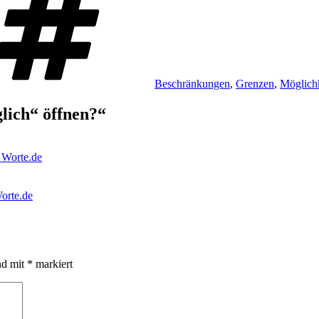
Beschränkungen
,
Grenzen
,
Möglich
glich“ öffnen?“
 Worte.de
Worte.de
nd mit
*
markiert