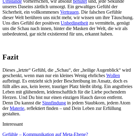
Umstände
vorherrschen, wir absolut
behütet
sind, jede Sekunde
unseres Daseins zärtlich umsorgt. Ein gewaltiges Gefühl der
Sicherheit, ein vollkommenes
Vertrauen
. Die falschen Gefühle
dieser Welt berühren uns nicht mehr, wir wissen um ihre Täuschung.
Uns dies Gefühl der positiven
Unbedingtheit
zu vermitteln, genügt
uns die Schau nach innen, hinter die Masken der Welt, die wir als
unbedeutend, gar nicht existierend für uns, erkannt haben.
Fazit
Dieses „letzte“ Gefühl, die „Schau“, der „heilige Augenblick“ wird
geschenkt, wenn man nur ein kleines Wenig ehrliches
Wollen
aufbringt. Es entzieht sich jeder Beschreibung im Ansatz, doch es
füllt alles aus, kein leerer, trauriger Platz bleibt übrig. Ein angstfreies
Leben mit glühendem, leidenschaftlich für die Liebe pochendem
Herzen. Und Du bist nur einen einzigen Hauch davon entfernt.
Denn Du kannst die
Sinnfindung
in jedem Staubkorn, jedem Atom
der
Materie
, reflektiert finden – und Dein Leben zur Erfüllung
gestalten.
Interessant
Gefühle – Kommunikation auf Meta-Ebene?