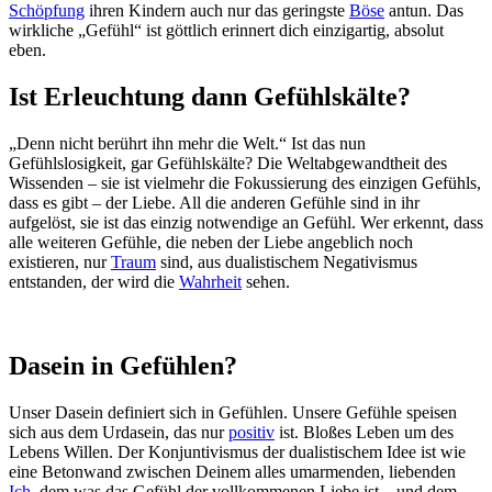
Schöpfung
ihren Kindern auch nur das geringste
Böse
antun. Das
wirkliche „Gefühl“ ist göttlich erinnert dich einzigartig, absolut
eben.
Ist Erleuchtung dann Gefühlskälte?
„Denn nicht berührt ihn mehr die Welt.“ Ist das nun
Gefühlslosigkeit, gar Gefühlskälte? Die Weltabgewandtheit des
Wissenden – sie ist vielmehr die Fokussierung des einzigen Gefühls,
dass es gibt – der Liebe. All die anderen Gefühle sind in ihr
aufgelöst, sie ist das einzig notwendige an Gefühl. Wer erkennt, dass
alle weiteren Gefühle, die neben der Liebe angeblich noch
existieren, nur
Traum
sind, aus dualistischem Negativismus
entstanden, der wird die
Wahrheit
sehen.
Dasein in Gefühlen?
Unser Dasein definiert sich in Gefühlen. Unsere Gefühle speisen
sich aus dem Urdasein, das nur
positiv
ist. Bloßes Leben um des
Lebens Willen. Der Konjuntivismus der dualistischem Idee ist wie
eine Betonwand zwischen Deinem alles umarmenden, liebenden
Ich
, dem was das Gefühl der vollkommenen Liebe ist – und dem