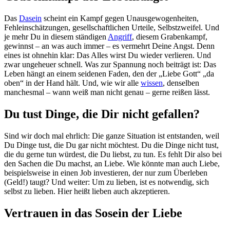
Das
Dasein
scheint ein Kampf gegen Unausgewogenheiten,
Fehleinschätzungen, gesellschaftlichen Urteile, Selbstzweifel. Und
je mehr Du in diesem ständigen
Angriff
, diesem Grabenkampf,
gewinnst – an was auch immer – es vermehrt Deine Angst. Denn
eines ist ohnehin klar: Das Alles wirst Du wieder verlieren. Und
zwar ungeheuer schnell. Was zur Spannung noch beiträgt ist: Das
Leben hängt an einem seidenen Faden, den der „Liebe Gott“ „da
oben“ in der Hand hält. Und, wie wir alle
wissen
, denselben
manchesmal – wann weiß man nicht genau – gerne reißen lässt.
Du tust Dinge, die Dir nicht gefallen?
Sind wir doch mal ehrlich: Die ganze Situation ist entstanden, weil
Du Dinge tust, die Du gar nicht möchtest. Du die Dinge nicht tust,
die du gerne tun würdest, die Du liebst, zu tun. Es fehlt Dir also bei
den Sachen die Du machst, an Liebe. Wie könnte man auch Liebe,
beispielsweise in einen Job investieren, der nur zum Überleben
(Geld!) taugt? Und weiter: Um zu lieben, ist es notwendig, sich
selbst zu lieben. Hier heißt lieben auch akzeptieren.
Vertrauen in das Sosein der Liebe