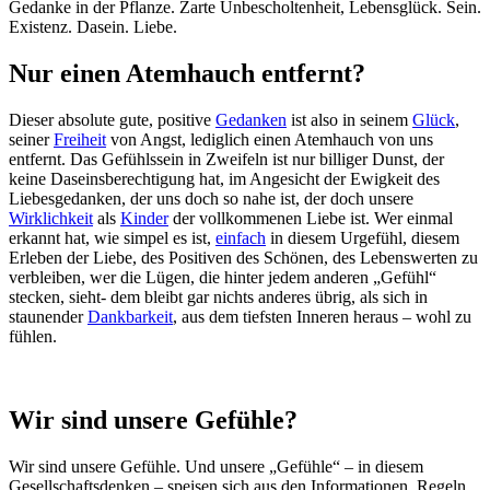
Gedanke in der Pflanze. Zarte Unbescholtenheit, Lebensglück. Sein.
Existenz. Dasein. Liebe.
Nur einen Atemhauch entfernt?
Dieser absolute gute, positive
Gedanken
ist also in seinem
Glück
,
seiner
Freiheit
von Angst, lediglich einen Atemhauch von uns
entfernt. Das Gefühlssein in Zweifeln ist nur billiger Dunst, der
keine Daseinsberechtigung hat, im Angesicht der Ewigkeit des
Liebesgedanken, der uns doch so nahe ist, der doch unsere
Wirklichkeit
als
Kinder
der vollkommenen Liebe ist. Wer einmal
erkannt hat, wie simpel es ist,
einfach
in diesem Urgefühl, diesem
Erleben der Liebe, des Positiven des Schönen, des Lebenswerten zu
verbleiben, wer die Lügen, die hinter jedem anderen „Gefühl“
stecken, sieht- dem bleibt gar nichts anderes übrig, als sich in
staunender
Dankbarkeit
, aus dem tiefsten Inneren heraus – wohl zu
fühlen.
Wir sind unsere Gefühle?
Wir sind unsere Gefühle. Und unsere „Gefühle“ – in diesem
Gesellschaftsdenken – speisen sich aus den Informationen, Regeln,