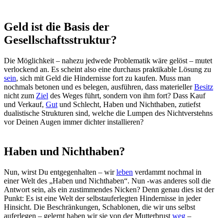
Geld ist die Basis der
Gesellschaftsstruktur?
Die Möglichkeit – nahezu jedwede Problematik wäre gelöst – mutet
verlockend an. Es scheint also eine durchaus praktikable Lösung zu
sein
, sich mit Geld die Hindernisse fort zu kaufen. Muss man
nochmals betonen und es belegen, ausführen, dass materieller
Besitz
nicht zum
Ziel
des Weges führt, sondern von ihm fort? Dass Kauf
und Verkauf,
Gut
und Schlecht, Haben und Nichthaben, zutiefst
dualistische Strukturen sind, welche die Lumpen des Nichtverstehns
vor Deinen Augen immer dichter installieren?
Haben und Nichthaben?
Nun, wirst Du entgegenhalten – wir
leben
verdammt nochmal in
einer Welt des „Haben und Nichthaben“. Nun -was anderes soll die
Antwort sein, als ein zustimmendes Nicken? Denn genau dies ist der
Punkt: Es ist eine Welt der selbstauferlegten Hindernisse in jeder
Hinsicht. Die Beschränkungen, Schablonen, die wir uns selbst
auferlegen – gelernt haben wir sie von der Mutterbrust
weg
–