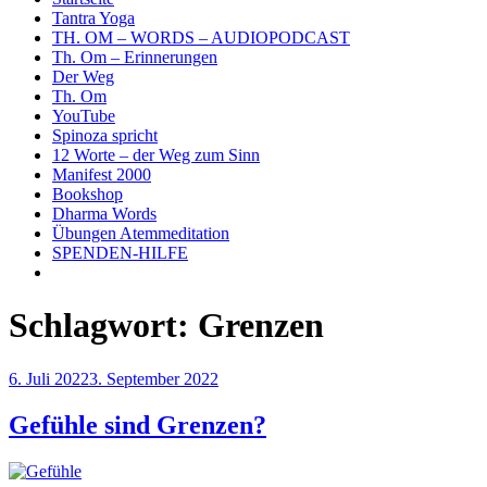
Tantra Yoga
TH. OM – WORDS – AUDIOPODCAST
Th. Om – Erinnerungen
Der Weg
Th. Om
YouTube
Spinoza spricht
12 Worte – der Weg zum Sinn
Manifest 2000
Bookshop
Dharma Words
Übungen Atemmeditation
SPENDEN-HILFE
Schlagwort:
Grenzen
Veröffentlicht
6. Juli 2022
3. September 2022
am
Gefühle sind Grenzen?