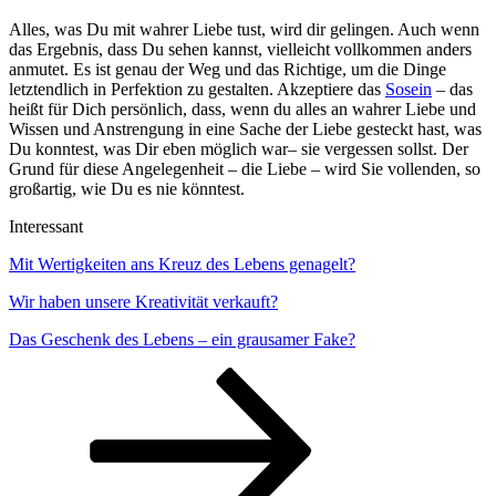
Alles, was Du mit wahrer Liebe tust, wird dir gelingen. Auch wenn
das Ergebnis, dass Du sehen kannst, vielleicht vollkommen anders
anmutet. Es ist genau der Weg und das Richtige, um die Dinge
letztendlich in Perfektion zu gestalten. Akzeptiere das
Sosein
– das
heißt für Dich persönlich, dass, wenn du alles an wahrer Liebe und
Wissen und Anstrengung in eine Sache der Liebe gesteckt hast, was
Du konntest, was Dir eben möglich war– sie vergessen sollst. Der
Grund für diese Angelegenheit – die Liebe – wird Sie vollenden, so
großartig, wie Du es nie könntest.
Interessant
Mit Wertigkeiten ans Kreuz des Lebens genagelt?
Wir haben unsere Kreativität verkauft?
Das Geschenk des Lebens – ein grausamer Fake?
Seitennummerierung
Seite
Seite
Nächste
Seite
der
Beiträge