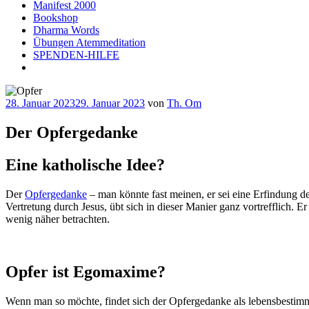
Manifest 2000
Bookshop
Dharma Words
Übungen Atemmeditation
SPENDEN-HILFE
Veröffentlicht
28. Januar 2023
29. Januar 2023
von
Th. Om
am
Der Opfergedanke
Eine katholische Idee?
Der
Opfergedanke
– man könnte fast meinen, er sei eine Erfindung d
Vertretung durch Jesus, übt sich in dieser Manier ganz vortrefflich. 
wenig näher betrachten.
Opfer ist Egomaxime?
Wenn man so möchte, findet sich der Opfergedanke als lebensbestimmen