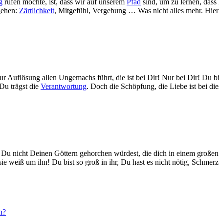
g
rufen möchte, ist, dass wir auf unserem
Pfad
sind, um zu lernen, dass 
rgehen:
Zärtlichkeit
, Mitgefühl, Vergebung … Was nicht alles mehr. Hier 
ur Auflösung allen Ungemachs führt, die ist bei Dir! Nur bei Dir! Du b
Du trägst die
Verantwortung
. Doch die Schöpfung, die Liebe ist bei di
 Du nicht Deinen Göttern gehorchen würdest, die dich in einem große
sie weiß um ihn! Du bist so groß in ihr, Du hast es nicht nötig, Schmer
n?