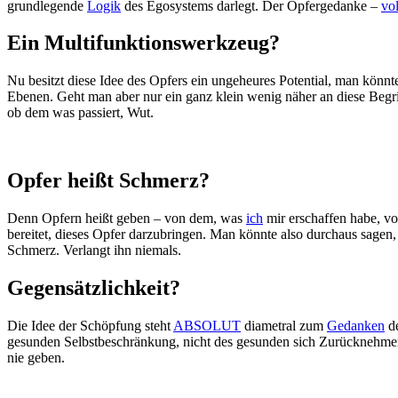
grundlegende
Logik
des Egosystems darlegt. Der Opfergedanke –
vo
Ein Multifunktionswerkzeug?
Nu besitzt diese Idee des Opfers ein ungeheures Potential, man könnte
Ebenen. Geht man aber nur ein ganz klein wenig näher an diese Begriff
ob dem was passiert, Wut.
Opfer heißt Schmerz?
Denn Opfern heißt geben – von dem, was
ich
mir erschaffen habe, vo
bereitet, dieses Opfer darzubringen. Man könnte also durchaus sagen,
Schmerz. Verlangt ihn niemals.
Gegensätzlichkeit?
Die Idee der Schöpfung steht
ABSOLUT
diametral zum
Gedanken
de
gesunden Selbstbeschränkung, nicht des gesunden sich Zurücknehmens. O
nie geben.