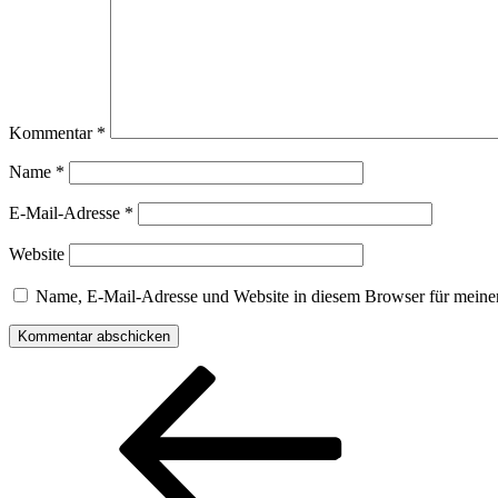
Kommentar
*
Name
*
E-Mail-Adresse
*
Website
Name, E-Mail-Adresse und Website in diesem Browser für meine
Beitragsnavigation
Vorheriger
Beitrag