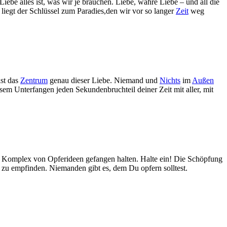
Liebe alles ist, was wir je brauchen. Liebe, wahre Liebe – und all die
liegt der Schlüssel zum Paradies,den wir vor so langer
Zeit
weg
ist das
Zentrum
genau dieser Liebe. Niemand und
Nichts
im
Außen
esem Unterfangen jeden Sekundenbruchteil deiner Zeit mit aller, mit
n Komplex von Opferideen gefangen halten. Halte ein! Die Schöpfung
z zu empfinden. Niemanden gibt es, dem Du opfern solltest.