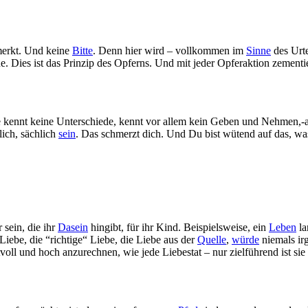
merkt. Und keine
Bitte
. Denn hier wird – vollkommen im
Sinne
des Urte
e. Dies ist das Prinzip des Opferns. Und mit jeder Opferaktion zement
 sie kennt keine Unterschiede, kennt vor allem kein Geben und Nehmen
lich, sächlich
sein
. Das schmerzt dich. Und Du bist wütend auf das, w
 sein, die ihr
Dasein
hingibt, für ihr Kind. Beispielsweise, ein
Leben
la
Liebe, die “richtige“ Liebe, die Liebe aus der
Quelle
,
würde
niemals ir
voll und hoch anzurechnen, wie jede Liebestat – nur zielführend ist sie 