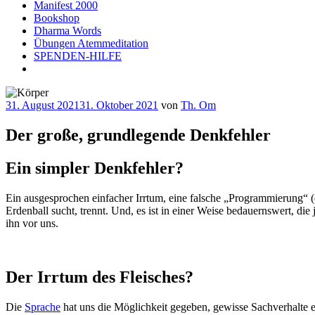
Manifest 2000
Bookshop
Dharma Words
Übungen Atemmeditation
SPENDEN-HILFE
Veröffentlicht
31. August 2021
31. Oktober 2021
von
Th. Om
am
Der große, grundlegende Denkfehler
Ein simpler Denkfehler?
Ein ausgesprochen einfacher Irrtum, eine falsche „Programmierung“ (d
Erdenball sucht, trennt. Und, es ist in einer Weise bedauernswert, d
ihn vor uns.
Der Irrtum des Fleisches?
Die
Sprache
hat uns die Möglichkeit gegeben, gewisse Sachverhalte e