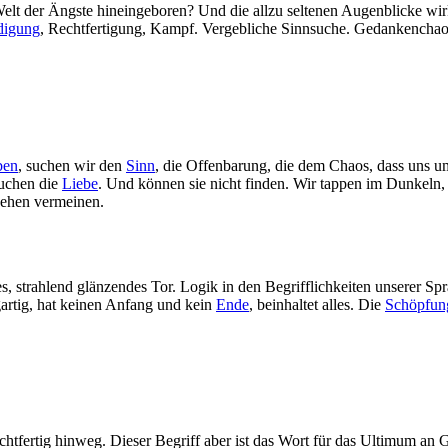
elt der Ängste hineingeboren? Und die allzu seltenen Augenblicke wir
digung
, Rechtfertigung, Kampf. Vergebliche Sinnsuche. Gedankenchaos
ben
, suchen wir den
Sinn
, die Offenbarung, die dem Chaos, dass uns um
suchen die
Liebe
. Und können sie nicht finden. Wir tappen im Dunkeln
 sehen vermeinen.
ues, strahlend glänzendes Tor. Logik in den Begrifflichkeiten unserer Sp
gartig, hat keinen Anfang und kein
Ende
, beinhaltet alles. Die
Schöpfun
ichtfertig hinweg. Dieser Begriff aber ist das Wort für das Ultimum an 