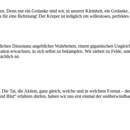
n. Denn nur ein Gedanke sind wir, in unserer Kleinheit, ein Gedanke, d
ür eine Befreiung! Der Körper ist lediglich ein willenloses, perfekte
räglichen Dissonanz angeblicher Wahrheiten, einem gigantischen Ungle
ituation erwachsen, in sich selbst zu bekämpfen. Wir ziehen zu Felde, u
chlich ist.
e. Die Tat, die Aktion, ganz gleich, welche und in welchem Format – der
sch und Blut“ erfahren dürfen, haben wir uns erst einmal der unüberwind