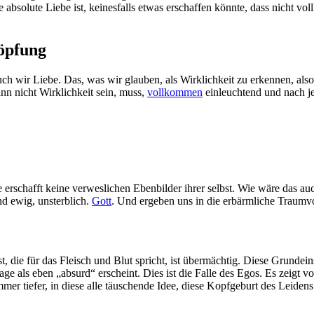
e absolute Liebe ist, keinesfalls etwas erschaffen könnte, dass nicht 
höpfung
auch wir Liebe. Das, was wir glauben, als Wirklichkeit zu erkennen, al
ann nicht Wirklichkeit sein, muss,
vollkommen
einleuchtend und nach j
 erschafft keine verweslichen Ebenbilder ihrer selbst. Wie wäre das a
ind ewig, unsterblich.
Gott
. Und ergeben uns in die erbärmliche Traumv
, die für das Fleisch und Blut spricht, ist übermächtig. Diese Grundein
 als eben „absurd“ erscheint. Dies ist die Falle des Egos. Es zeigt v
mer tiefer, in diese alle täuschende Idee, diese Kopfgeburt des Leidens