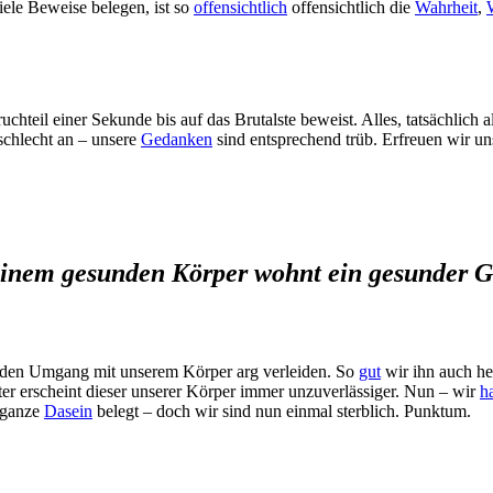
iele Beweise belegen, ist so
offensichtlich
offensichtlich die
Wahrheit
,
chteil einer Sekunde bis auf das Brutalste beweist. Alles, tatsächlich 
 schlecht an – unsere
Gedanken
sind entsprechend trüb. Erfreuen wir un
einem gesunden Körper wohnt ein gesunder Ge
s den Umgang mit unserem Körper arg verleiden. So
gut
wir ihn auch he
er erscheint dieser unserer Körper immer unzuverlässiger. Nun – wir
h
 ganze
Dasein
belegt – doch wir sind nun einmal sterblich. Punktum.