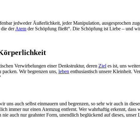
fenbar jedweder Äußerlichkeit, jeder Manipulation, ausgesprochen zuget
 die der
Atem
der Schöpfung fließt“. Die Schöpfung ist Liebe – und wir
Körperlichkeit
otischen Verwirbelungen einer Denkstruktur, deren
Ziel
es ist, uns weite
 zu packen. Wir begrenzen uns,
leben
enthusiastisch unsere Kleinheit. Ver
?
 wir uns auch selbst einmauern und begrenzen, so sehr wir auch in d
ächlich immer nur einen Atemzug entfernt. Wer wahrhaftig erkennt, dass 
in nie auch nur geahnter Form, unendlich beglückend auf dieses, unser 