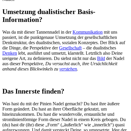
Umsetzung dualistischer Basis-
Information?
Was da mit dieser Tannennadel in der
Kommunikation
mit uns
passiert, ist die punktgenaue Umsetzung der gesellschaftlichen
Denkstruktur, des dualistischen, sozialen Konzeptes. Der Blick auf
die Dinge, die Perspektive der
Gesellschaft
– die dualistisches
Denken
lebt, ausführt und umsetzt, klarstellt. Letztlich also Deine
ureigene Art, zu definieren. Du siehst nicht nur das
Bild
der Nadel
aus dieser Perspektive,
Du versuchst auch, ihre Ursächlichkeit
anhand dieses Blickwinkels zu
verstehen
.
Das Innerste finden?
Was hast du mit der Pinien Nadel gemacht? Du hast ihre äußere
Form geändert. Du hast an ihrer Oberfläche gekratzt, um
hineinzukommen. Du hast die wundervolle, erstaunliche und
stromlinienförmige Form dieser Nadel in einem Kreis gebogen. Du
(du) hast dir (ihr) diese „Form“ („äußerlich“ wie „innerlich“) quasi
aufgezwungen. Und damit versteckt Deine, so umgesetzte, Idee der