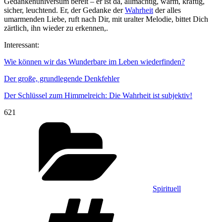
Gedankenuniversum bereit – er ist da, allmächtig, warm, kräftig,
sicher, leuchtend. Er, der Gedanke der
Wahrheit
der alles
umarmenden Liebe, ruft nach Dir, mit uralter Melodie, bittet Dich
zärtlich, ihn wieder zu erkennen,.
Interessant:
Wie können wir das Wunderbare im Leben wiederfinden?
Der große, grundlegende Denkfehler
Der Schlüssel zum Himmelreich: Die Wahrheit ist subjektiv!
621
Kategorien
Spirituell
Schlagwörter