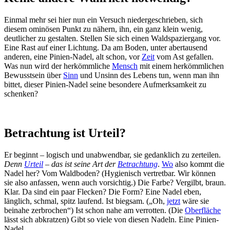
Einmal mehr sei hier nun ein Versuch niedergeschrieben, sich
diesem ominösen Punkt zu nähern, ihn, ein ganz klein wenig,
deutlicher zu gestalten. Stellen Sie sich einen Waldspaziergang vor.
Eine Rast auf einer Lichtung. Da am Boden, unter abertausend
anderen, eine Pinien-Nadel, alt schon, vor
Zeit
vom Ast gefallen.
Was nun wird der herkömmliche
Mensch
mit einem herkömmlichen
Bewusstsein über
Sinn
und Unsinn des Lebens tun, wenn man ihn
bittet, dieser Pinien-Nadel seine besondere Aufmerksamkeit zu
schenken?
Betrachtung ist Urteil?
Er beginnt – logisch und unabwendbar, sie gedanklich zu zerteilen.
Denn
Urteil
– das ist seine Art der
Betrachtung
.
Wo
also kommt die
Nadel her? Vom Waldboden? (Hygienisch vertretbar. Wir können
sie also anfassen, wenn auch vorsichtig.) Die Farbe? Vergilbt, braun.
Klar. Da sind ein paar Flecken? Die Form? Eine Nadel eben,
länglich, schmal, spitz laufend. Ist biegsam. („Oh,
jetzt
wäre sie
beinahe zerbrochen“) Ist schon nahe am verrotten. (Die
Oberfläche
lässt sich abkratzen) Gibt so viele von diesen Nadeln. Eine Pinien-
Nadel.