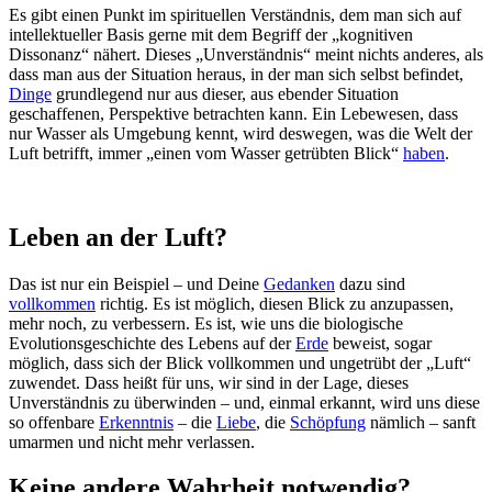
Es gibt einen Punkt im spirituellen Verständnis, dem man sich auf
intellektueller Basis gerne mit dem Begriff der „kognitiven
Dissonanz“ nähert. Dieses „Unverständnis“ meint nichts anderes, als
dass man aus der Situation heraus, in der man sich selbst befindet,
Dinge
grundlegend nur aus dieser, aus ebender Situation
geschaffenen, Perspektive betrachten kann. Ein Lebewesen, dass
nur Wasser als Umgebung kennt, wird deswegen, was die Welt der
Luft betrifft, immer „einen vom Wasser getrübten Blick“
haben
.
Leben an der Luft?
Das ist nur ein Beispiel – und Deine
Gedanken
dazu sind
vollkommen
richtig. Es ist möglich, diesen Blick zu anzupassen,
mehr noch, zu verbessern. Es ist, wie uns die biologische
Evolutionsgeschichte des Lebens auf der
Erde
beweist, sogar
möglich, dass sich der Blick vollkommen und ungetrübt der „Luft“
zuwendet. Dass heißt für uns, wir sind in der Lage, dieses
Unverständnis zu überwinden – und, einmal erkannt, wird uns diese
so offenbare
Erkenntnis
– die
Liebe
, die
Schöpfung
nämlich – sanft
umarmen und nicht mehr verlassen.
Keine andere Wahrheit notwendig?