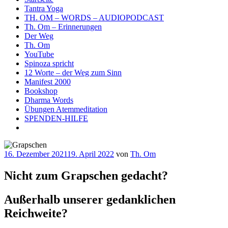
Tantra Yoga
TH. OM – WORDS – AUDIOPODCAST
Th. Om – Erinnerungen
Der Weg
Th. Om
YouTube
Spinoza spricht
12 Worte – der Weg zum Sinn
Manifest 2000
Bookshop
Dharma Words
Übungen Atemmeditation
SPENDEN-HILFE
Veröffentlicht
16. Dezember 2021
19. April 2022
von
Th. Om
am
Nicht zum Grapschen gedacht?
Außerhalb unserer gedanklichen
Reichweite?