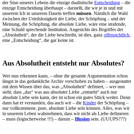
der Sinn unseres Lebens die einzige dualistische
Entscheidung
– die
einzige Entscheidung überhaupt – darstellt, die wir je in und mit
unserem Ich in unserem Dasein treffen
müssen
. Nämlich die Wahl
zwischen der Urteilslosigkeit der Liebe, der Schöpfung – und der
Meinung, die Schöpfung, die absolute Liebe, wäre eine strafende,
eine Schuld sprechende Institution. Angesichts des Begriffes der
„Absolutheit“, der die Liebe beschreibt, ist dies, ganz
offensichtlich
,
eine „Entscheidung“, die gar keine ist.
Aus Absolutheit entsteht nur Absolutes?
Wer nun erkennen kann, – ohne die gesamte Argumentation schon
längst in das gedankliche Archiv verschoben zu haben – ausgestattet
mit dem Wissen über das, was „Absolutheit“ definiert, – wer nun
sieht, dass „das“ was aus absoluter Liebe „entsteht“ auch nur
absolute Liebe sein kann, der ist schon ein gutes Stück weiter. Denn
dann hat er verstanden, das auch wir – die
Kinder
der Schöpfung –
nur vollkommene, pure, absolute Liebe sein können. Alles, was wir
in unserem Leben wahrnehmen, dass wir nicht als Liebe definieren
– muss (logischerweise !!!) – darum –
Illusion
sein. (UUUPS???)