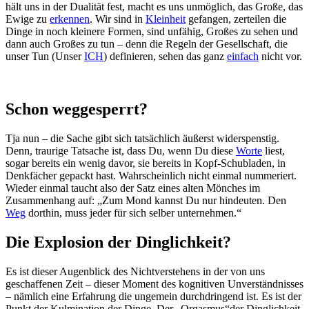
hält uns in der Dualität fest, macht es uns unmöglich, das Große, das
Ewige zu
erkennen
. Wir sind in
Kleinheit
gefangen, zerteilen die
Dinge in noch kleinere Formen, sind unfähig, Großes zu sehen und
dann auch Großes zu tun – denn die Regeln der Gesellschaft, die
unser Tun (Unser
ICH
) definieren, sehen das ganz
einfach
nicht vor.
Schon weggesperrt?
Tja nun – die Sache gibt sich tatsächlich äußerst widerspenstig.
Denn, traurige Tatsache ist, dass Du, wenn Du diese
Worte
liest,
sogar bereits ein wenig davor, sie bereits in Kopf-Schubladen, in
Denkfächer gepackt hast. Wahrscheinlich nicht einmal nummeriert.
Wieder einmal taucht also der Satz eines alten Mönches im
Zusammenhang auf: „Zum Mond kannst Du nur hindeuten. Den
Weg
dorthin, muss jeder für sich selber unternehmen.“
Die Explosion der Dinglichkeit?
Es ist dieser Augenblick des Nichtverstehens in der von uns
geschaffenen Zeit – dieser Moment des kognitiven Unverständnisses
– nämlich eine Erfahrung die ungemein durchdringend ist. Es ist der
Punkt der Kulmination der Dinge. Der „Orgasmus“der Dinglichkeit,