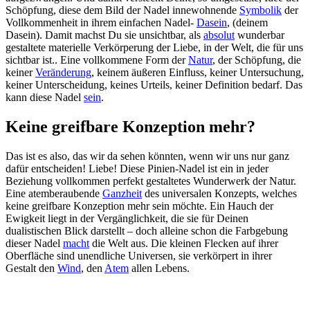
Schöpfung, diese dem Bild der Nadel innewohnende
Symbolik
der
Vollkommenheit in ihrem einfachen Nadel-
Dasein
, (deinem
Dasein). Damit machst Du sie unsichtbar, als
absolut
wunderbar
gestaltete materielle Verkörperung der Liebe, in der Welt, die für uns
sichtbar ist.. Eine vollkommene Form der
Natur
, der Schöpfung, die
keiner
Veränderung
, keinem äußeren Einfluss, keiner Untersuchung,
keiner Unterscheidung, keines Urteils, keiner Definition bedarf. Das
kann diese Nadel
sein
.
Keine greifbare Konzeption mehr?
Das ist es also, das wir da sehen könnten, wenn wir uns nur ganz
dafür entscheiden! Liebe! Diese Pinien-Nadel ist ein in jeder
Beziehung vollkommen perfekt gestaltetes Wunderwerk der Natur.
Eine atemberaubende
Ganzheit
des universalen Konzepts, welches
keine greifbare Konzeption mehr sein möchte. Ein Hauch der
Ewigkeit liegt in der Vergänglichkeit, die sie für Deinen
dualistischen Blick darstellt – doch alleine schon die Farbgebung
dieser Nadel
macht
die Welt aus. Die kleinen Flecken auf ihrer
Oberfläche sind unendliche Universen, sie verkörpert in ihrer
Gestalt den
Wind
, den
Atem
allen Lebens.