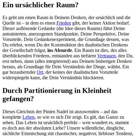
Ein ursächlicher Raum?
Es geht um einen Raum in Deinem Denken, der ursächlich und die
Quelle ist – in dem es einen
Frieden
gibt, der keiner Aktion bedarf.
Dieser auflösende Gedanke (die Idee dieses Raums) führt Deine
antrainierten, anerzogenen Standpunkte, Deine Perspektive, Deine
Vorurteile, Dein Gedankenexperiment, die Grundlage dessen, was
Du erlebst, wenn Du der Konstruktion des dualistischen Denkens
der Gesellschaft folgst,
ins Absurde
. Ein Raum ist dies, des alles
überblickenden Friedens, entstanden aus tiefstem
Vertrauen
, den Du,
erst neben, dann (alles integrierend) aus Deinem bisherigen Denken
heraus, als Grundlage für Dein Verständnis der Dinge, wählst. Ein
gar bezaubernder
Ort
, der keines der dualistischen Vorurteile
widerspiegeln kann, die Dein Verständnis blockieren.
Durch Partitionierung in Kleinheit
gefangen?
Dieses Gleichnis der Pinien Nadel ist anzuwenden – auf das
komplette
Leben
, so wie es sich Dir zeigt. Es gilt, das Ganze zu
sehen. Das Leben ist ursächlich perfekt – wen wundert es, stammt
es doch aus der absoluten Liebe? Unsere willentliche, dingliche,
sächliche Einmischung mit chaotischer, negativer, liebloser Tendenz,