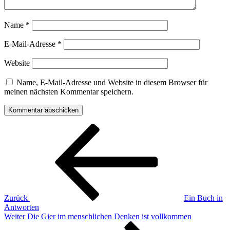
Name
*
E-Mail-Adresse
*
Website
Name, E-Mail-Adresse und Website in diesem Browser für
meinen nächsten Kommentar speichern.
Beitragsnavigation
Vorheriger
Beitrag
Zurück
Ein Buch in
Antworten
Nächster
Weiter
Die Gier im menschlichen Denken ist vollkommen
Beitrag