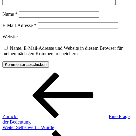
Name
*
E-Mail-Adresse
*
Website
Name, E-Mail-Adresse und Website in diesem Browser für
meinen nächsten Kommentar speichern.
Beitragsnavigation
Vorheriger
Beitrag
Zurück
Eine Frage
der Bedeutung
Nächster
Weiter
Selbstwert – Würde
Beitrag