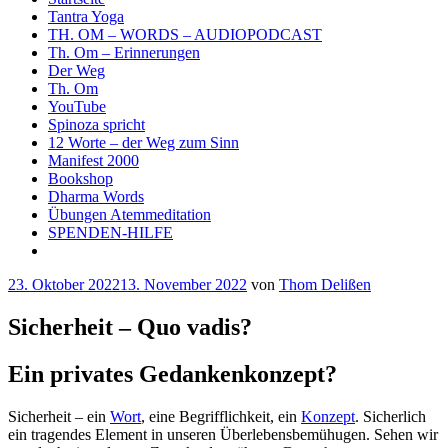
Tantra Yoga
TH. OM – WORDS – AUDIOPODCAST
Th. Om – Erinnerungen
Der Weg
Th. Om
YouTube
Spinoza spricht
12 Worte – der Weg zum Sinn
Manifest 2000
Bookshop
Dharma Words
Übungen Atemmeditation
SPENDEN-HILFE
Veröffentlicht
23. Oktober 2022
13. November 2022
von
Thom Delißen
am
Sicherheit – Quo vadis?
Ein privates Gedankenkonzept?
Sicherheit – ein
Wort
, eine Begrifflichkeit, ein
Konzept
. Sicherlich
ein tragendes Element in unseren Überlebensbemühugen. Sehen wir