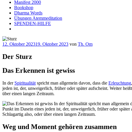
Manifest 2000
Bookshop
Dharma Words
Übungen Atemmeditation
SPENDEN-HILFE
Veröffentlicht
12. Oktober 2023
19. Oktober 2023
von
Th. Om
am
Der Sturz
Das Erkennen ist gewiss
In der
Spiritualität
spricht man allgemein davon, dass die
Erleuchtung
jeden ist, der, unweigerlich, früher oder später aufscheint. Weiter hei
über einen langen Zeitraum.
Weg und Moment gehören zusammen