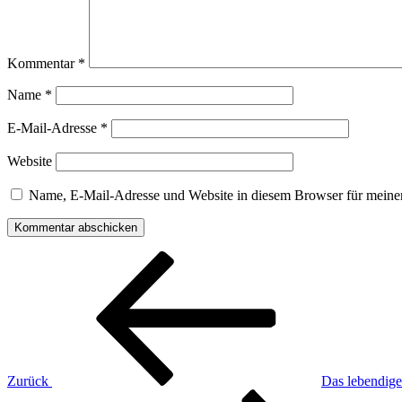
Kommentar
*
Name
*
E-Mail-Adresse
*
Website
Name, E-Mail-Adresse und Website in diesem Browser für meine
Beitragsnavigation
Vorheriger
Beitrag
Zurück
Das lebendig
Nächster