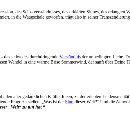
ression, des Selbstverständnisses, des erklärten Sinnes, des erlangten
umiert, in die Waagschale geworfen, trägt also in seiner Transzendier
tät – das jedwedes durchdringende
Verständnis
der unbedingten Liebe. De
ssen Wandel in eine warme Brise Sommerwind, der sanft über Deine Hau
llen aller gedanklichen Kräfte, Ideen, zu der erlebten Leidensrealität
ltende Frage zu stellen: „Was ist der
Sinn
dieser Welt?“ Und die Antwo
ieser „Welt“ zu tun hat.“