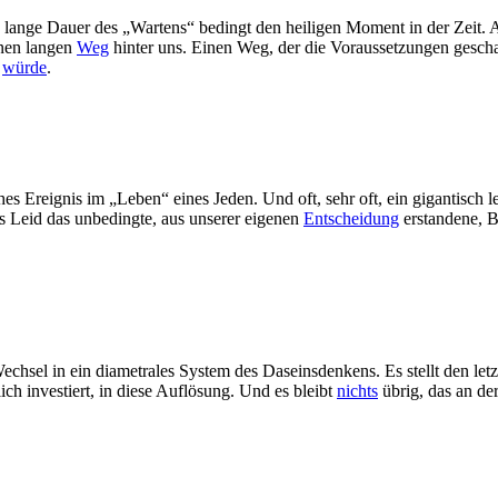
lange Dauer des „Wartens“ bedingt den heiligen Moment in der Zeit. A
inen langen
Weg
hinter uns. Einen Weg, der die Voraussetzungen gescha
n
würde
.
hes Ereignis im „Leben“ eines Jeden. Und oft, sehr oft, ein gigantisch
as Leid das unbedingte, aus unserer eigenen
Entscheidung
erstandene, Be
 Wechsel in ein diametrales System des Daseinsdenkens. Es stellt den l
ich investiert, in diese Auflösung. Und es bleibt
nichts
übrig, das an de