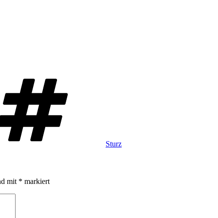
Schlagwörter
Sturz
nd mit
*
markiert