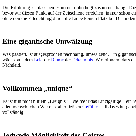
Die Erfahrung ist, dass beides immer unbedingt zusammen hängt. Die 
bevor wir diesen Punkt auf der Zeitschiene erreichen, immer schon e
ohne den die Erleuchtung durch die Liebe keinen Platz bei Dir finde
Eine gigantische Umwälzung
Was passiert, ist ausgesprochen nachhaltig, umwälzend. Ein gigantisc
wächst aus dem
Leid
die
Blume
der
Erkenntnis
. Wir erinnern, dass d
Nichtleid.
Vollkommen „unique“
Es ist nun nicht nur ein „Ereignis“ – vielmehr das Einzigartige – ein
allen menschlichen Wissens, aller tiefsten
Gefühle
– all das wird gänzl
vollständig.
Jedwede Möglichkeit des Geistes