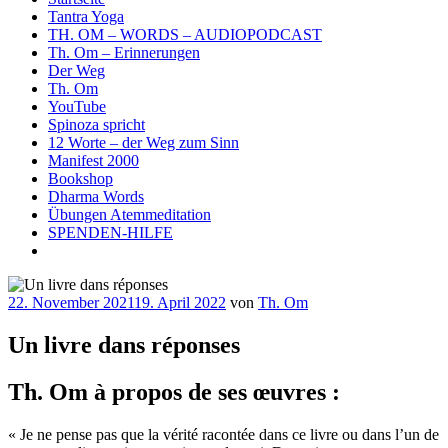
Tantra Yoga
TH. OM – WORDS – AUDIOPODCAST
Th. Om – Erinnerungen
Der Weg
Th. Om
YouTube
Spinoza spricht
12 Worte – der Weg zum Sinn
Manifest 2000
Bookshop
Dharma Words
Übungen Atemmeditation
SPENDEN-HILFE
Veröffentlicht
22. November 2021
19. April 2022
von
Th. Om
am
Un livre dans réponses
Th. Om à propos de ses œuvres :
« Je ne pense pas que la vérité racontée dans ce livre ou dans l’un de