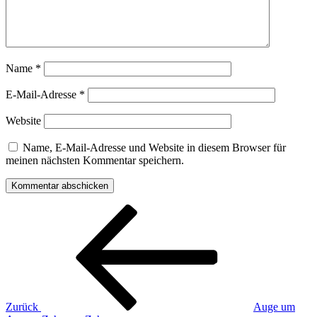
Name
*
E-Mail-Adresse
*
Website
Name, E-Mail-Adresse und Website in diesem Browser für
meinen nächsten Kommentar speichern.
Beitragsnavigation
Vorheriger
Beitrag
Zurück
Auge um