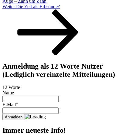
Auge – Zahn um Zahn
Nächster
Weiter
Die Zeit als Erbsünde?
Beitrag
Anmeldung als 12 Worte Nutzer
(Lediglich vereinzelte Mitteilungen)
12 Worte
Name
E-Mail*
Immer neueste Info!