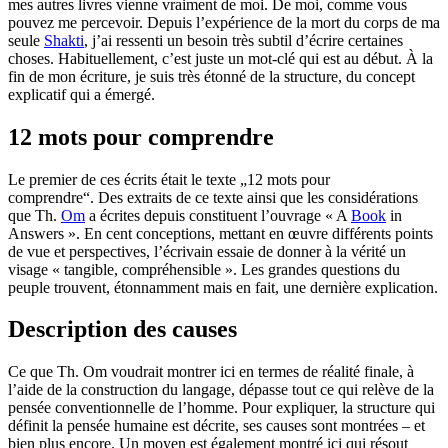
mes autres livres vienne vraiment de moi. De moi, comme vous
pouvez me percevoir. Depuis l’expérience de la mort du corps de ma
seule
Shakti
, j’ai ressenti un besoin très subtil d’écrire certaines
choses. Habituellement, c’est juste un mot-clé qui est au début. À la
fin de mon écriture, je suis très étonné de la structure, du concept
explicatif qui a émergé.
12 mots pour comprendre
Le premier de ces écrits était le texte „12 mots pour
comprendre“. Des extraits de ce texte ainsi que les considérations
que Th.
Om
a écrites depuis constituent l’ouvrage « A
Book
in
Answers ». En cent conceptions, mettant en œuvre différents points
de vue et perspectives, l’écrivain essaie de donner à la vérité un
visage « tangible, compréhensible ». Les grandes questions du
peuple trouvent, étonnamment mais en fait, une dernière explication.
Description des causes
Ce que Th. Om voudrait montrer ici en termes de réalité finale, à
l’aide de la construction du langage, dépasse tout ce qui relève de la
pensée conventionnelle de l’homme. Pour expliquer, la structure qui
définit la pensée humaine est décrite, ses causes sont montrées – et
bien plus encore. Un moyen est également montré ici qui résout