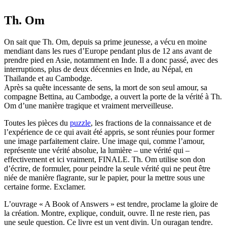
Th. Om
On sait que Th. Om, depuis sa prime jeunesse, a vécu en moine
mendiant dans les rues d’Europe pendant plus de 12 ans avant de
prendre pied en Asie, notamment en Inde. Il a donc passé, avec des
interruptions, plus de deux décennies en Inde, au Népal, en
Thaïlande et au Cambodge.
Après sa quête incessante de sens, la mort de son seul amour, sa
compagne Bettina, au Cambodge, a ouvert la porte de la vérité à Th.
Om d’une manière tragique et vraiment merveilleuse.
Toutes les pièces du
puzzle
, les fractions de la connaissance et de
l’expérience de ce qui avait été appris, se sont réunies pour former
une image parfaitement claire. Une image qui, comme l’amour,
représente une vérité absolue, la lumière – une vérité qui –
effectivement et ici vraiment, FINALE. Th. Om utilise son don
d’écrire, de formuler, pour peindre la seule vérité qui ne peut être
niée de manière flagrante, sur le papier, pour la mettre sous une
certaine forme. Exclamer.
L’ouvrage « A Book of Answers » est tendre, proclame la gloire de
la création. Montre, explique, conduit, ouvre. Il ne reste rien, pas
une seule question. Ce livre est un vent divin. Un ouragan tendre.