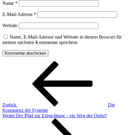
Name
*
E-Mail-Adresse
*
Website
Name, E-Mail-Adresse und Website in diesem Browser für
meinen nächsten Kommentar speichern.
Beitragsnavigation
Vorheriger
Beitrag
Zurück
Die
Konsistenz der Systeme
Nächster
Weiter
Der Pfad zur Erleuchtung – ein Weg der Opfer?
Beitrag