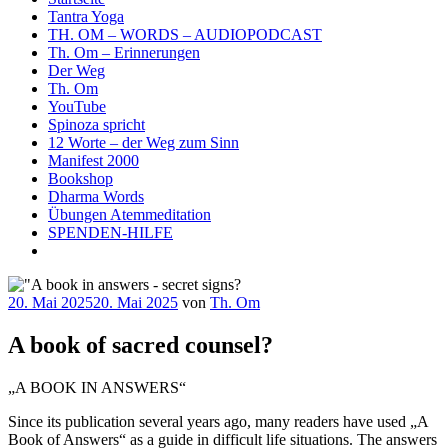
Tantra Yoga
TH. OM – WORDS – AUDIOPODCAST
Th. Om – Erinnerungen
Der Weg
Th. Om
YouTube
Spinoza spricht
12 Worte – der Weg zum Sinn
Manifest 2000
Bookshop
Dharma Words
Übungen Atemmeditation
SPENDEN-HILFE
Veröffentlicht
20. Mai 2025
20. Mai 2025
von
Th. Om
am
A book of sacred counsel?
„A BOOK IN ANSWERS“
Since its publication several years ago, many readers have used „A
Book of Answers“ as a guide in difficult life situations. The answers