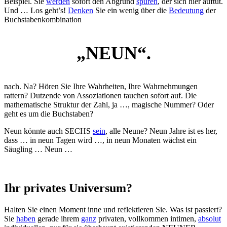
Beispiel. Sie
werden
sofort den Abgrund
spüren
, der sich hier auftut.
Und … Los geht’s!
Denken
Sie ein wenig über die
Bedeutung
der
Buchstabenkombination
„NEUN“.
nach. Na? Hören Sie Ihre Wahrheiten, Ihre Wahrnehmungen
rattern? Dutzende von Assoziationen tauchen sofort auf. Die
mathematische Struktur der Zahl, ja …, magische Nummer? Oder
geht es um die Buchstaben?
Neun könnte auch SECHS
sein
, alle Neune? Neun Jahre ist es her,
dass … in neun Tagen wird …, in neun Monaten wächst ein
Säugling … Neun …
Ihr privates Universum?
Halten Sie einen Moment inne und reflektieren Sie. Was ist passiert?
Sie
haben
gerade ihrem
ganz
privaten, vollkommen intimen,
absolut