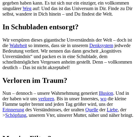
gegeben haben kann. Es tut sich nur ein einziger, ein vollkommen
singulärer
Weg
auf: Und das ist das Universum in Dir. Finde zu Dir
selbst, wandere in Dich hinein – und Du findest die Welt.
In Schubladen entsorgt?
Wir verspüren dieses gigantische Unverständnis der Welt – doch ist
die
Wahrheit
so immens, dass sie in unserem
Denksystem
jedwede
Bedeutung verliert. Wir nennen das dann gescheit „kognitives
Unverständnis“ und packen es in eine Schublade, dem
schnellstmöglichen Vergessen anheim gestellt. Denn – vollkommen
deutlich – Das ist nicht akzeptabel!
Verloren im Traum?
Nun – dennoch – unsere Wahrnehmung generiert
Illusion
. Und in
der haben wir uns
verloren
. Bis in unser Innerstes,
wo
die kleine
Flamme tapfer brennt und jeden Tag größer wird, uns der
Erinnerung
des Verständnisses, der uralten
Quelle
der
Liebe
, der
>
Schöpfung
, unserem Vter, uinserer Mutter, näher und näher bringt.