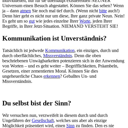
individuellen, nur für sie überhaupt existierenden NEUNER
Universum einen Besuch abgestattet. Können Sie das sehen? Wenn
ja – dann
atmen
Sie noch mal tief durch. (Wenn nicht
bitte
auch!)
Denn hier geht es nicht nur um diese, Ihre ganz private Neun. Nein!
Es geht um so
gut
wie jedes einzelne Ihrer
Worte
, jeden Ihrer
Begriffe, in Ihrer Jetzt-Situation. NIEMAND VERSTEHT SIE!
Kommunikation ist Unverständnis?
Tatsächlich ist jedwede
Kommunikation
, ein einziges, durch und
durch oberflächliches,
Missverständnis
. Denn die oben
beschriebenen Unwägbarkeiten potenzieren sich in der Anwendung
von Worten – und es geht weiter – Begrifflichkeiten, Präambeln,
Gesetzen, einer zementierten Moral. Können Sie dies
ungeheuerliche Chaos
erkennen
? Geballtes Un- und
Missverständnis.
Du selbst bist der Sinn?
Wir versuchen nun, verzweifelt in diesem durch und durch
Ungefähren der
Gesellschaft
, welches uns aber als einzige
Möglichkeit präsentiert wird, einen
Sinn
zu finden. Den es nie