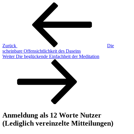
Beitragsnavigation
Vorheriger
Beitrag
Zurück
Die
scheinbare Offensichtlichkeit des Daseins
Nächster
Weiter
Die beglückende Einfachheit der Meditation
Beitrag
Anmeldung als 12 Worte Nutzer
(Lediglich vereinzelte Mitteilungen)