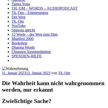
Tantra Yoga
TH. OM – WORDS – AUDIOPODCAST
Th. Om – Erinnerungen
Der Weg
Th. Om
YouTube
Spinoza spricht
12 Worte – der Weg zum Sinn
Manifest 2000
Bookshop
Dharma Words
Übungen Atemmeditation
SPENDEN-HILFE
Veröffentlicht
11. Januar 2023
12. Januar 2023
von
Th. Om
am
Die Wahrheit kann nicht wahrgenommen
werden, nur erkannt
Zwielichtige Sache?