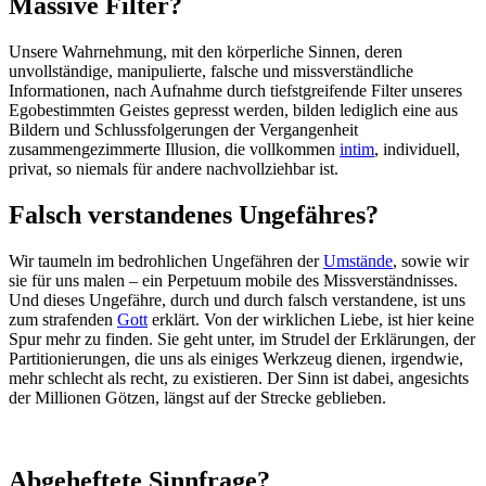
Massive Filter?
Unsere Wahrnehmung, mit den körperliche Sinnen, deren
unvollständige, manipulierte, falsche und missverständliche
Informationen, nach Aufnahme durch tiefstgreifende Filter unseres
Egobestimmten Geistes gepresst werden, bilden lediglich eine aus
Bildern und Schlussfolgerungen der Vergangenheit
zusammengezimmerte Illusion, die vollkommen
intim
, individuell,
privat, so niemals für andere nachvollziehbar ist.
Falsch verstandenes Ungefähres?
Wir taumeln im bedrohlichen Ungefähren der
Umstände
, sowie wir
sie für uns malen – ein Perpetuum mobile des Missverständnisses.
Und dieses Ungefähre, durch und durch falsch verstandene, ist uns
zum strafenden
Gott
erklärt. Von der wirklichen Liebe, ist hier keine
Spur mehr zu finden. Sie geht unter, im Strudel der Erklärungen, der
Partitionierungen, die uns als einiges Werkzeug dienen, irgendwie,
mehr schlecht als recht, zu existieren. Der Sinn ist dabei, angesichts
der Millionen Götzen, längst auf der Strecke geblieben.
Abgeheftete Sinnfrage?