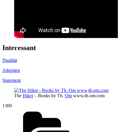
Interessant
Dualität
Atheisten
Statement
The
Hiker
– Books by Th.
Om
www,th-om.com
1300
Kategorien