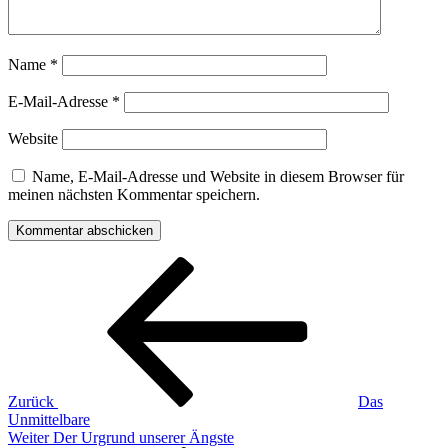
Name
*
E-Mail-Adresse
*
Website
Name, E-Mail-Adresse und Website in diesem Browser für
meinen nächsten Kommentar speichern.
Beitragsnavigation
Vorheriger
Beitrag
Zurück
Das
Unmittelbare
Nächster
Weiter
Der Urgrund unserer Ängste