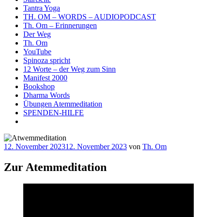
Tantra Yoga
TH. OM – WORDS – AUDIOPODCAST
Th. Om – Erinnerungen
Der Weg
Th. Om
YouTube
Spinoza spricht
12 Worte – der Weg zum Sinn
Manifest 2000
Bookshop
Dharma Words
Übungen Atemmeditation
SPENDEN-HILFE
Veröffentlicht
12. November 2023
12. November 2023
von
Th. Om
am
Zur Atemmeditation