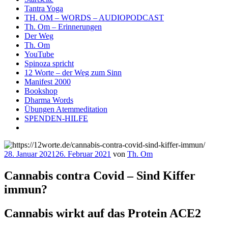
Tantra Yoga
TH. OM – WORDS – AUDIOPODCAST
Th. Om – Erinnerungen
Der Weg
Th. Om
YouTube
Spinoza spricht
12 Worte – der Weg zum Sinn
Manifest 2000
Bookshop
Dharma Words
Übungen Atemmeditation
SPENDEN-HILFE
Veröffentlicht
28. Januar 2021
26. Februar 2021
von
Th. Om
am
Cannabis contra Covid – Sind Kiffer
immun?
Cannabis wirkt auf das Protein ACE2