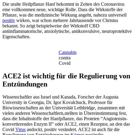
Die uralte Heilpflanze Hanf bekommt in Zeiten des Coronavirus
eine vollkommen neue, wichtige Rolle. Dass die Wirkstoffe der
Pflanze, was die medizinische Wirkung angeht, nahezu universell
positiv
wirken, war schon mehrere Jahrtausende vor Christus
bekannt. So zeigt beispielweise der Wirkstoff CBD
antiinflammatorische, anxiolytische, antikonvulsive, neuroprotektive
Eigenschaften.
Cannabis
contra
Covid
ACE2 ist wichtig für die Regulierung von
Entzündungen
Wissenschaftler aus Israel und Kanada, Forscher der Augusta
University in Georgia, Dr. Igor Kovalchuck, Professor für
Biowissenschaften an der Universität Lethbridge, zusammen mit
vielen anderen Wissenschaftlern,stellten in Übereinstimmung fest,
dass die Inhaltsstoffe der Hanfpflanze, das Proteien “Angiotensin-
konvertierendes Enzym II” oder ACE2, einen Rezeptor, an den das
Covid
Virus
andockt, positiv verändert. ACE2 ist auch für die
Regulierung von Entzündungen im
Körper
zuständig.