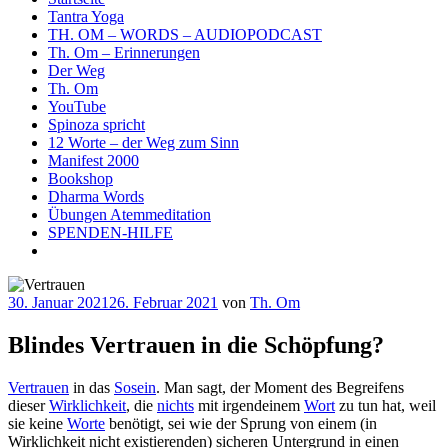
Tantra Yoga
TH. OM – WORDS – AUDIOPODCAST
Th. Om – Erinnerungen
Der Weg
Th. Om
YouTube
Spinoza spricht
12 Worte – der Weg zum Sinn
Manifest 2000
Bookshop
Dharma Words
Übungen Atemmeditation
SPENDEN-HILFE
Veröffentlicht
30. Januar 2021
26. Februar 2021
von
Th. Om
am
Blindes Vertrauen in die Schöpfung?
Vertrauen
in das
Sosein
. Man sagt, der Moment des Begreifens
dieser
Wirklichkeit
, die
nichts
mit irgendeinem
Wort
zu tun hat, weil
sie keine
Worte
benötigt, sei wie der Sprung von einem (in
Wirklichkeit nicht existierenden) sicheren Untergrund in einen