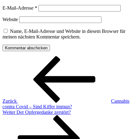
E-Mail-Adresse
*
Website
Name, E-Mail-Adresse und Website in diesem Browser für
meinen nächsten Kommentar speichern.
Beitragsnavigation
Vorheriger
Beitrag
Zurück
Cannabis
contra Covid – Sind Kiffer immun?
Nächster
Weiter
Der Opfergedanke zerstört?
Beitrag