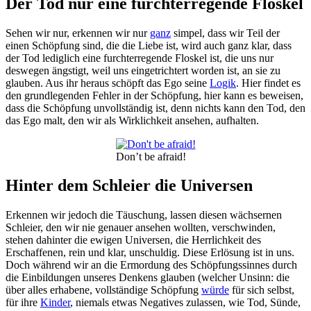
Der Tod nur eine furchterregende Floskel
Sehen wir nur, erkennen wir nur
ganz
simpel, dass wir Teil der
einen Schöpfung sind, die die Liebe ist, wird auch ganz klar, dass
der Tod lediglich eine furchterregende Floskel ist, die uns nur
deswegen ängstigt, weil uns eingetrichtert worden ist, an sie zu
glauben. Aus ihr heraus schöpft das Ego seine
Logik
. Hier findet es
den grundlegenden Fehler in der Schöpfung, hier kann es beweisen,
dass die Schöpfung unvollständig ist, denn nichts kann den Tod, den
das Ego malt, den wir als Wirklichkeit ansehen, aufhalten.
Don’t be afraid!
Hinter dem Schleier die Universen
Erkennen wir jedoch die Täuschung, lassen diesen wächsernen
Schleier, den wir nie genauer ansehen wollten, verschwinden,
stehen dahinter die ewigen Universen, die Herrlichkeit des
Erschaffenen, rein und klar, unschuldig. Diese Erlösung ist in uns.
Doch während wir an die Ermordung des Schöpfungssinnes durch
die Einbildungen unseres Denkens glauben (welcher Unsinn: die
über alles erhabene, vollständige Schöpfung
würde
für sich selbst,
für ihre
Kinder
, niemals etwas Negatives zulassen, wie Tod, Sünde,