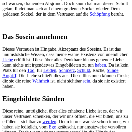
schwarzen, dräuenden Abgrund. Doch kaum hat man diesen Schritt
getan, findet man sich auf einem goldenen Sockel wieder. Dem
goldenen Sockel, der in dem Vertrauen auf die
Schöpfung
beruht.
Das Sosein annehmen
Dieses Vertrauen ist Hingabe, Akzeptanz des Soseins. Es ist das
unumstößliche Wissen, dass meine wahre Existenz von unendlicher
Liebe
erfüllt ist. Diese über alles Denkbare hinaus gehende Liebe
kann nichts mit irgendetwas Eingebildeten zu tun
haben
. Da ist kein
Platz für den
Tod
, für
Leiden
,
Schmerz
,
Schuld
, Rache,
Sünde
,
Angriff
. Die Liebe schließt dies aus. Diese Illusionen können für sie,
die sie die reine
Wahrheit
ist, nicht sichtbar
sein
, da sie nie existiert
haben.
Eingebildete Sünden
Diese reine, untrügliche, über alles erhabene Liebe ist es, der wir
unser Vertrauen schenken, der wir uns öffnen, die wir bitten, uns zu
erfüllen – sichtbar zu
werden
. Denn in uns war sie schon immer, wir
haben sie lediglich, vom
Ego
getäuscht, nur ansatzweise verspüren