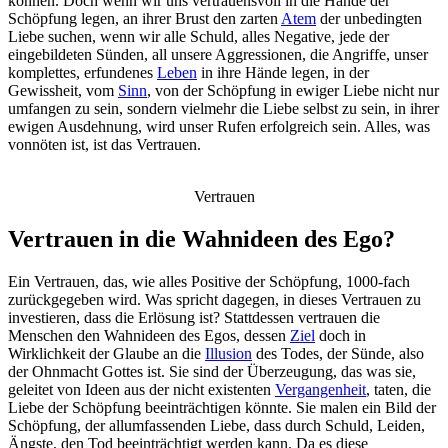
können. Doch wenn wir uns vertrauensvoll in die Hände der
Schöpfung legen, an ihrer Brust den zarten
Atem
der unbedingten
Liebe suchen, wenn wir alle Schuld, alles Negative, jede der
eingebildeten Sünden, all unsere Aggressionen, die Angriffe, unser
komplettes, erfundenes
Leben
in ihre Hände legen, in der
Gewissheit, vom
Sinn
, von der Schöpfung in ewiger Liebe nicht nur
umfangen zu sein, sondern vielmehr die Liebe selbst zu sein, in ihrer
ewigen Ausdehnung, wird unser Rufen erfolgreich sein. Alles, was
vonnöten ist, ist das Vertrauen.
Vertrauen
Vertrauen in die Wahnideen des Ego?
Ein Vertrauen, das, wie alles Positive der Schöpfung, 1000-fach
zurückgegeben wird. Was spricht dagegen, in dieses Vertrauen zu
investieren, dass die Erlösung ist? Stattdessen vertrauen die
Menschen den Wahnideen des Egos, dessen
Ziel
doch in
Wirklichkeit der Glaube an die
Illusion
des Todes, der Sünde, also
der Ohnmacht Gottes ist. Sie sind der Überzeugung, das was sie,
geleitet von Ideen aus der nicht existenten
Vergangenheit
, taten, die
Liebe der Schöpfung beeinträchtigen könnte. Sie malen ein Bild der
Schöpfung, der allumfassenden Liebe, dass durch Schuld, Leiden,
Ängste, den Tod beeinträchtigt werden kann. Da es diese