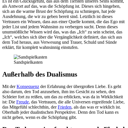
Es ist ein Glücksgefühl, das aus dem Tiefsten unseres Seins kommt,
als Antwort auf das, was die Schöpfung ist. Dieses sich hingeben,
sich an die warme Brust der Schöpfung zu schmiegen, hat jede
Ausdehnung, die wir zu geben bereit sind. Letztlich ist dieses
Vertrauen ein Wissen, dass aus einer Quelle kommt, die das Ego mit
jeder List und jedem Wahnsinn zu verbergen sucht. Denn dieses
unumstößliche Wissen wird das, was das „Ich“ zu sein scheint, das
„Ich“, welches sich über die Vergänglichkeit definiert, das sich aus
dem Tod heraus, aus Verwesung und Trauer, Schuld und Sünde
erklärt, für komplett wahnsinnig einstufen.
Sandspielkasten
Außerhalb des Dualismus
Mit der
Konsequenz
der Erfahrung der übergroßen Liebe. Es geht
also darum, den Tod anzusehen, ihm ins Gesicht zu sehen, den
Schleier fort zu reißen, um das zu erblicken, was da in Wirklichkeit
ist: Die
Freude
, das Vertrauen, die alle Universen ergreifende Liebe,
das Mitgefühl schlechthin, der
Frieden
, als das was er wirklich ist.
Oberhalb jeder dualistischen Perspektive. Denn den Tod kann es
nicht geben, wenn es die Schöpfung gibt.