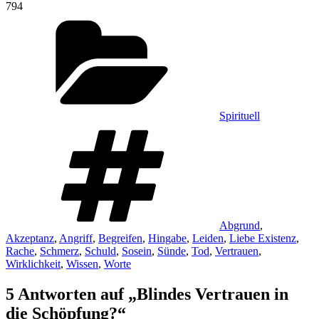
794
Kategorien
Spirituell
Schlagwörter
Abgrund
,
Akzeptanz
,
Angriff
,
Begreifen
,
Hingabe
,
Leiden
,
Liebe Existenz
,
Rache
,
Schmerz
,
Schuld
,
Sosein
,
Sünde
,
Tod
,
Vertrauen
,
Wirklichkeit
,
Wissen
,
Worte
5 Antworten auf „Blindes Vertrauen in
die Schöpfung?“