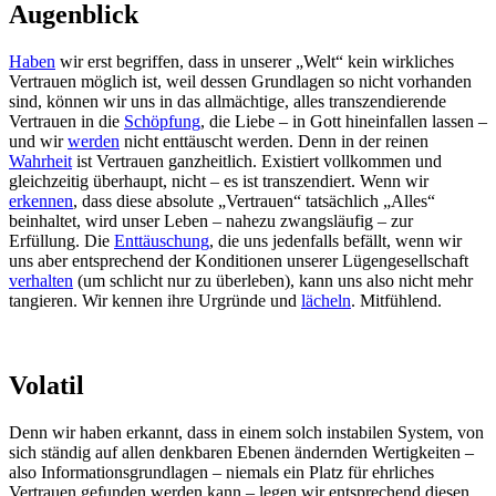
Augenblick
Haben
wir erst begriffen, dass in unserer „Welt“ kein wirkliches
Vertrauen möglich ist, weil dessen Grundlagen so nicht vorhanden
sind, können wir uns in das allmächtige, alles transzendierende
Vertrauen in die
Schöpfung
, die Liebe – in Gott hineinfallen lassen –
und wir
werden
nicht enttäuscht werden. Denn in der reinen
Wahrheit
ist Vertrauen ganzheitlich. Existiert vollkommen und
gleichzeitig überhaupt, nicht – es ist transzendiert. Wenn wir
erkennen
, dass diese absolute „Vertrauen“ tatsächlich „Alles“
beinhaltet, wird unser Leben – nahezu zwangsläufig – zur
Erfüllung. Die
Enttäuschung
, die uns jedenfalls befällt, wenn wir
uns aber entsprechend der Konditionen unserer Lügengesellschaft
verhalten
(um schlicht nur zu überleben), kann uns also nicht mehr
tangieren. Wir kennen ihre Urgründe und
lächeln
. Mitfühlend.
Volatil
Denn wir haben erkannt, dass in einem solch instabilen System, von
sich ständig auf allen denkbaren Ebenen ändernden Wertigkeiten –
also Informationsgrundlagen – niemals ein Platz für ehrliches
Vertrauen gefunden werden kann – legen wir entsprechend diesen