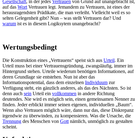
Gesellschaft
, in der jedes
Vertrauen
von Grund auf unangebracht ist,
auf das
Wort
Vertrauen legt. Jemandem zu Vertrauen, ist eines der
herausragendsten Prädikate, die man verleiht. Vielleicht weil es so
selten Gelegenheit gibt? Nun – was stellt Vertrauen dar? Und
warum
ist es in diesem Logiksytem unangebracht?
Wertungsbedingt
Die Konstruktion eines „Vertrauens“ speist sich aus
Urteil
. Ein
Urteil muss bei einer Vertrauensgründung, zwangsläufig, immer im
Hintergrund stehen. Urteile wiederum benötigen Informationen, auf
deren Grundlage sie entstehen. Nun ist aber das
Informationspotential, dass dem einzelnen
Individuum
zur
Verfügung steht, ein gänzlich anderes, als das des Nächsten. So ist
denn auch
sein
Urteil ein
vollkommen
in andere Richtung
deutendes. Nie wird es möglich sein, einen gemeinsamen Nenner zu
finden. Jeder erblickt immer seinen eigenen, individuellen „Baum“.
Wenn also Vertrauen möglich wäre, dann nur das, diese Diskrepanz
irgendwie zu überwinden, zu kompensieren. Was die Ursache, die
Trennung
des Menschen von
Gott
nämlich, unmöglich zu gestalten
scheint.