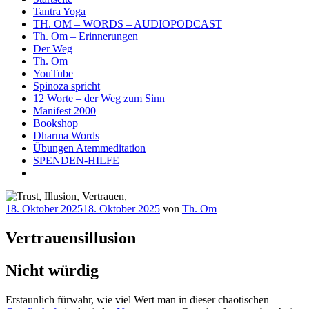
Tantra Yoga
TH. OM – WORDS – AUDIOPODCAST
Th. Om – Erinnerungen
Der Weg
Th. Om
YouTube
Spinoza spricht
12 Worte – der Weg zum Sinn
Manifest 2000
Bookshop
Dharma Words
Übungen Atemmeditation
SPENDEN-HILFE
Veröffentlicht
18. Oktober 2025
18. Oktober 2025
von
Th. Om
am
Vertrauensillusion
Nicht würdig
Erstaunlich fürwahr, wie viel Wert man in dieser chaotischen