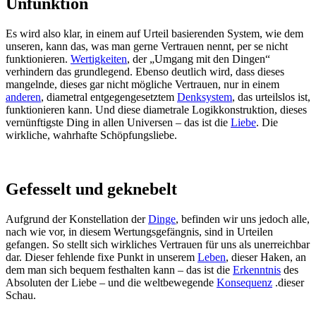
Unfunktion
Es wird also klar, in einem auf Urteil basierenden System, wie dem
unseren, kann das, was man gerne Vertrauen nennt, per se nicht
funktionieren.
Wertigkeiten
, der „Umgang mit den Dingen“
verhindern das grundlegend. Ebenso deutlich wird, dass dieses
mangelnde, dieses gar nicht mögliche Vertrauen, nur in einem
anderen
, diametral entgegengesetztem
Denksystem
, das urteilslos ist,
funktionieren kann. Und diese diametrale Logikkonstruktion, dieses
vernünftigste Ding in allen Universen – das ist die
Liebe
. Die
wirkliche, wahrhafte Schöpfungsliebe.
Gefesselt und geknebelt
Aufgrund der Konstellation der
Dinge
, befinden wir uns jedoch alle,
nach wie vor, in diesem Wertungsgefängnis, sind in Urteilen
gefangen. So stellt sich wirkliches Vertrauen für uns als unerreichbar
dar. Dieser fehlende fixe Punkt in unserem
Leben
, dieser Haken, an
dem man sich bequem festhalten kann – das ist die
Erkenntnis
des
Absoluten der Liebe – und die weltbewegende
Konsequenz
.dieser
Schau.