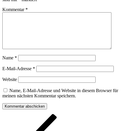
Kommentar
*
Name
*
E-Mail-Adresse
*
Website
Name, E-Mail-Adresse und Website in diesem Browser für
meinen nächsten Kommentar speichern.
Beitragsnavigation
Vorheriger
Beitrag