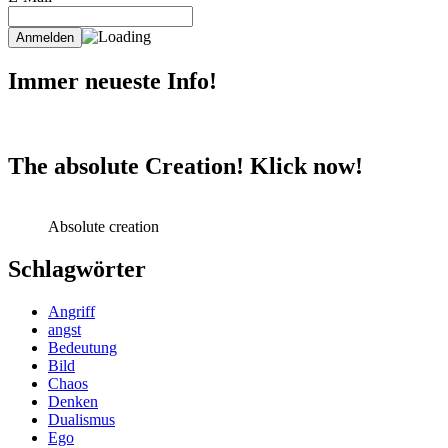
Immer neueste Info!
The absolute Creation! Klick now!
Absolute creation
Schlagwörter
Angriff
angst
Bedeutung
Bild
Chaos
Denken
Dualismus
Ego