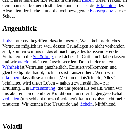
dar. Dieser fehlende fixe Punkt in unserem
Leben
, dieser Haken, an
dem man sich bequem festhalten kann – das ist die
Erkenntnis
des
Absoluten der Liebe – und die weltbewegende
Konsequenz
.dieser
Schau.
Augenblick
Haben
wir erst begriffen, dass in unserer „Welt“ kein wirkliches
Vertrauen möglich ist, weil dessen Grundlagen so nicht vorhanden
sind, können wir uns in das allmächtige, alles transzendierende
Vertrauen in die
Schöpfung
, die Liebe – in Gott hineinfallen lassen –
und wir
werden
nicht enttäuscht werden. Denn in der reinen
Wahrheit
ist Vertrauen ganzheitlich. Existiert vollkommen und
gleichzeitig überhaupt, nicht – es ist transzendiert. Wenn wir
erkennen
, dass diese absolute „Vertrauen“ tatsächlich „Alles“
beinhaltet, wird unser Leben – nahezu zwangsläufig – zur
Erfüllung. Die
Enttäuschung
, die uns jedenfalls befällt, wenn wir
uns aber entsprechend der Konditionen unserer Lügengesellschaft
verhalten
(um schlicht nur zu überleben), kann uns also nicht mehr
tangieren. Wir kennen ihre Urgründe und
lächeln
. Mitfühlend.
Volatil