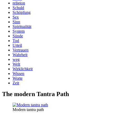
religion
Schuld
Schöpfung
Sex
Sinn
Spiritualität
System
Sünde
Tod
Urteil
Vertrauen
Wahrheit
weg
Welt
Wirklichkeit
Wissen
Worte
Zeit
The modern Tantra Path
Modern tantra path