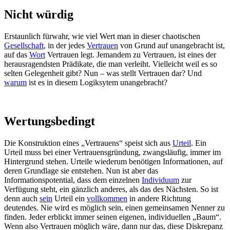
Nicht würdig
Erstaunlich fürwahr, wie viel Wert man in dieser chaotischen
Gesellschaft
, in der jedes
Vertrauen
von Grund auf unangebracht ist,
auf das
Wort
Vertrauen legt. Jemandem zu Vertrauen, ist eines der
herausragendsten Prädikate, die man verleiht. Vielleicht weil es so
selten Gelegenheit gibt? Nun – was stellt Vertrauen dar? Und
warum
ist es in diesem Logiksytem unangebracht?
Wertungsbedingt
Die Konstruktion eines „Vertrauens“ speist sich aus
Urteil
. Ein
Urteil muss bei einer Vertrauensgründung, zwangsläufig, immer im
Hintergrund stehen. Urteile wiederum benötigen Informationen, auf
deren Grundlage sie entstehen. Nun ist aber das
Informationspotential, dass dem einzelnen
Individuum
zur
Verfügung steht, ein gänzlich anderes, als das des Nächsten. So ist
denn auch
sein
Urteil ein
vollkommen
in andere Richtung
deutendes. Nie wird es möglich sein, einen gemeinsamen Nenner zu
finden. Jeder erblickt immer seinen eigenen, individuellen „Baum“.
Wenn also Vertrauen möglich wäre, dann nur das, diese Diskrepanz