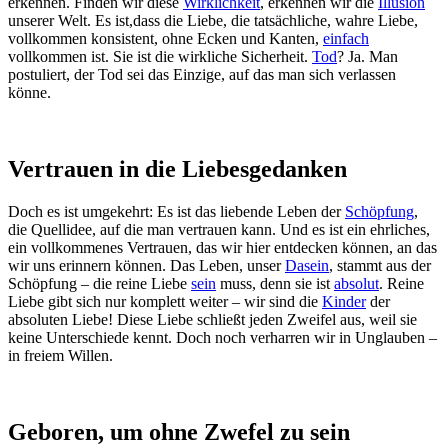
erkennen. Finden wir diese
Wirklichkeit
, erkennen wir die
Illusion
unserer Welt. Es ist,dass die Liebe, die tatsächliche, wahre Liebe,
vollkommen konsistent, ohne Ecken und Kanten,
einfach
vollkommen ist. Sie ist die wirkliche Sicherheit.
Tod
? Ja. Man
postuliert, der Tod sei das Einzige, auf das man sich verlassen
könne.
Vertrauen in die Liebesgedanken
Doch es ist umgekehrt: Es ist das liebende Leben der
Schöpfung
,
die Quellidee, auf die man vertrauen kann. Und es ist ein ehrliches,
ein vollkommenes Vertrauen, das wir hier entdecken können, an das
wir uns erinnern können. Das Leben, unser
Dasein
, stammt aus der
Schöpfung – die reine Liebe
sein
muss, denn sie ist
absolut
. Reine
Liebe gibt sich nur komplett weiter – wir sind die
Kinder
der
absoluten Liebe! Diese Liebe schließt jeden Zweifel aus, weil sie
keine Unterschiede kennt. Doch noch verharren wir in Unglauben –
in freiem Willen.
Geboren, um ohne Zwefel zu sein