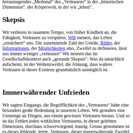
herausragendes „Merkmal“ des „Vertrauens“ in der „historischen
Dimension“, der Körperwelt, in der wir „leben“.
Skepsis
Wir verlieren in rasantem Tempo, von früher Kindheit an, die
Fähigkeit, Vertrauen zu verspüren.
Will
meinen, das Leben
„ernüchtert“ uns. Die zunehmende Zahl der Urteile,
Bilder
, der
Informationen
, der
Möglichkeiten
also, Zweifel zu definieren, lässt
uns immer weniger „vertrauen“ Wir nennen das im
Gesellschaftskontext auch „gesunde Skepsis“. Was da tatsächlich
aufscheint, ist der Weltenzweifel, die Ahnung, dass wahres
Vertrauen in dieser Existenz grundsätzlich unmöglich ist.
Immerwährender Unfrieden
Wir sagten Eingangs, die Begrifflichkeit des „Vertrauens“ hätte eine
besonders große Bedeutung in unserem Leben. Wir gestalten eine
Unmenge an Dingen, aus einem gewissen Vertrauen heraus. Und so
ist das Fehlen jeden wirklichen Vertrauens, in dieser gelebten
Dimension, durchaus schwerwiegend, traurig. Genau genommen ist
es dieses fehlende, letzte, Vertrauen, dieser immerwährende Zweifel,