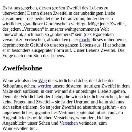
Es ist uns gegeben, diesen großen Zweifel des Lebens zu
überwinden! Dernn diesen Zweifel in der unbedingten Liebe
ausräumen – das bedeutet eine Tür aufzutun, hinter der sich
wirklicher, grandioser Glorienschein verbirgt. Möge jener Zweifel,
der jedem „Vertrauen“ in unserer wahrgenommenen Welt
innewohnt, auch noch so „unbemerkt“ sein (das Egodenken
versucht zu vertuschen, abzulenken) – er
macht
dieses unbequeme,
deprimierende Gefühl ob unseres ganzen Lebens aus. Hier scheint
er in besonders ausgepräter Form auf. Unser Lebens-Zweifel. Die
Frage nach dem Sinn des Lebens.
Zweifelsohne
Wenn wir also den
Weg
der wirklichen Liebe, der Liebe der
Schöpfung gehen,
werden
unsere düsteren, traurigen Zweifel in dem
Maße sich auflösen, in dem wir auf die unbedingte Liebe zugehen.
Denn die Wirklichkeit der Liebe, die wir so letztlich erreichen, kennt
keine Fragen und Zweifel – sie ist der Urgrund und kann sich aus
sich selbst erklären. So ist jeder Zweifel ad absurdum geführt – ein
ungeheuerliches, gigantisches Vertrauenspotential tut sich auf, im
Augenblick des wirklichen Verstehens, wenn der „Heilige
Augenblick“ unser Sehen und
Verstehen
verändert, zum
Wundervollen hin.