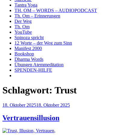
Tantra Yoga
TH. OM – WORDS – AUDIOPODCAST
Th. Om – Erinnerungen
Der Weg
Th. Om
YouTube
Spinoza spricht
12 Worte – der Weg zum Sinn
Manifest 2000
Bookshop
Dharma Words
Übungen Atemmeditation
SPENDEN-HILFE
Schlagwort:
Trust
Veröffentlicht
18. Oktober 2025
18. Oktober 2025
am
Vertrauensillusion