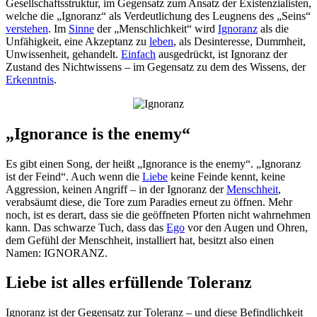
Gesellschaftsstruktur, im Gegensatz zum Ansatz der Existenzialisten,
welche die „Ignoranz“ als Verdeutlichung des Leugnens des „Seins“
verstehen
. Im
Sinne
der „Menschlichkeit“ wird
Ignoranz
als die
Unfähigkeit, eine Akzeptanz zu
leben
, als Desinteresse, Dummheit,
Unwissenheit, gehandelt.
Einfach
ausgedrückt, ist Ignoranz der
Zustand des Nichtwissens – im Gegensatz zu dem des Wissens, der
Erkenntnis
.
„Ignorance is the enemy“
Es gibt einen Song, der heißt „Ignorance is the enemy“. „Ignoranz
ist der Feind“. Auch wenn die
Liebe
keine Feinde kennt, keine
Aggression, keinen Angriff – in der Ignoranz der
Menschheit
,
verabsäumt diese, die Tore zum Paradies erneut zu öffnen. Mehr
noch, ist es derart, dass sie die geöffneten Pforten nicht wahrnehmen
kann. Das schwarze Tuch, dass das
Ego
vor den Augen und Ohren,
dem Gefühl der Menschheit, installiert hat, besitzt also einen
Namen: IGNORANZ.
Liebe ist alles erfüllende Toleranz
Ignoranz ist der Gegensatz zur Toleranz – und diese Befindlichkeit