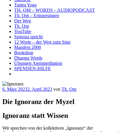
Tantra Yoga
TH. OM – WORDS – AUDIOPODCAST
Th. Om – Erinnerungen
Der Weg
Th. Om
YouTube
Spinoza spricht
12 Worte – der Weg zum Sinn
Manifest 2000
Bookshop
Dharma Words
Übungen Atemmeditation
SPENDEN-HILFE
Veröffentlicht
6. März 2023
2. April 2023
von
Th. Om
am
Die Ignoranz der Myzel
Ignoranz statt Wissen
Wir sprechen von der kollektiven „Ignoranz“ der