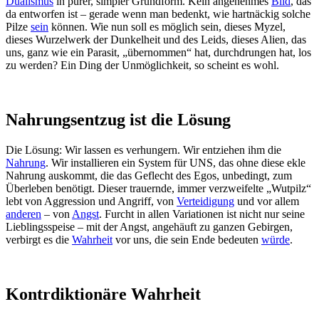
Dualismus
in purer, simpler Grundform. Kein angenehmes
Bild
, das
da entworfen ist – gerade wenn man bedenkt, wie hartnäckig solche
Pilze
sein
können. Wie nun soll es möglich sein, dieses Myzel,
dieses Wurzelwerk der Dunkelheit und des Leids, dieses Alien, das
uns, ganz wie ein Parasit, „übernommen“ hat, durchdrungen hat, los
zu werden? Ein Ding der Unmöglichkeit, so scheint es wohl.
Nahrungsentzug ist die Lösung
Die Lösung: Wir lassen es verhungern. Wir entziehen ihm die
Nahrung
. Wir installieren ein System für UNS, das ohne diese ekle
Nahrung auskommt, die das Geflecht des Egos, unbedingt, zum
Überleben benötigt. Dieser trauernde, immer verzweifelte „Wutpilz“
lebt von Aggression und Angriff, von
Verteidigung
und vor allem
anderen
– von
Angst
. Furcht in allen Variationen ist nicht nur seine
Lieblingsspeise – mit der Angst, angehäuft zu ganzen Gebirgen,
verbirgt es die
Wahrheit
vor uns, die sein Ende bedeuten
würde
.
Kontrdiktionäre Wahrheit