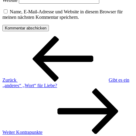
Website
Name, E-Mail-Adresse und Website in diesem Browser für
meinen nächsten Kommentar speichern.
Beitragsnavigation
Vorheriger
Beitrag
Zurück
Gibt es ein
„anderes“ „Wort“ für Liebe?
Nächster
Beitrag
Weiter
Kontrapunkte