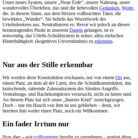
Unser neues System, unsere „Neue Erde“, unsere Nahrung, unser
wundervolles Überleben, das sind die liebevollen
Gedanken
,
Worte
,
die, in diesem Sinne, aus dem Herzen vollbrachten Taten, die
bewirkten „Wunder“. Sie hebeln das Wurzelwerk des
Urteilsdenkens aus. Neutralisieren es. Bevor wir jedoch an diesen
herausragenden Punkt in unserem
Dasein
gelangen, ist es
notwendig, das Urteils-Schuldsystem in seiner, allzu einfachen
Hinterhältigkeit. (kognitives Unverständnis) zu
erkennen
.
Nur aus der Stille erkennbar
Wir werden diese Konstruktion erschauen, nur von einem
Ort
aus,
einem Platz, an dem all der Lärm, den die Schuldkonstruktion, das
knirschende, ratternde Zahnradsystem des Sünden-Angriffs-
Verteidungs- und Rachekomplexes verursacht, nicht zu hören sind.
An diesem Platz hat sich unser „Inneres Kind“ zurückgezogen.
Doch – nur ein Hauch von ihm ist uns geblieben – denn, wir
bereiten ihm weder einen Platz, noch ein Willkommen.
Ein fader Irrtum nur
Nun aber – wie
vollkommen
freudig zu vernehmen – genügt diese