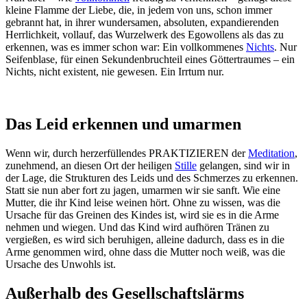
kleine Flamme der Liebe, die, in jedem von uns, schon immer
gebrannt hat, in ihrer wundersamen, absoluten, expandierenden
Herrlichkeit, vollauf, das Wurzelwerk des Egowollens als das zu
erkennen, was es immer schon war: Ein vollkommenes
Nichts
. Nur
Seifenblase, für einen Sekundenbruchteil eines Göttertraumes – ein
Nichts, nicht existent, nie gewesen. Ein Irrtum nur.
Das Leid erkennen und umarmen
Wenn wir, durch herzerfüllendes PRAKTIZIEREN der
Meditation
,
zunehmend, an diesen Ort der heiligen
Stille
gelangen, sind wir in
der Lage, die Strukturen des Leids und des Schmerzes zu erkennen.
Statt sie nun aber fort zu jagen, umarmen wir sie sanft. Wie eine
Mutter, die ihr Kind leise weinen hört. Ohne zu wissen, was die
Ursache für das Greinen des Kindes ist, wird sie es in die Arme
nehmen und wiegen. Und das Kind wird aufhören Tränen zu
vergießen, es wird sich beruhigen, alleine dadurch, dass es in die
Arme genommen wird, ohne dass die Mutter noch weiß, was die
Ursache des Unwohls ist.
Außerhalb des Gesellschaftslärms