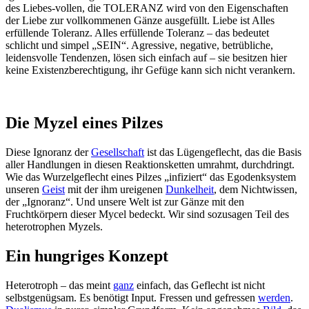
des Liebes-vollen, die TOLERANZ wird von den Eigenschaften
der Liebe zur vollkommenen Gänze ausgefüllt. Liebe ist Alles
erfüllende Toleranz. Alles erfüllende Toleranz – das bedeutet
schlicht und simpel „SEIN“. Agressive, negative, betrübliche,
leidensvolle Tendenzen, lösen sich einfach auf – sie besitzen hier
keine Existenzberechtigung, ihr Gefüge kann sich nicht verankern.
Die Myzel eines Pilzes
Diese Ignoranz der
Gesellschaft
ist das Lügengeflecht, das die Basis
aller Handlungen in diesen Reaktionsketten umrahmt, durchdringt.
Wie das Wurzelgeflecht eines Pilzes „infiziert“ das Egodenksystem
unseren
Geist
mit der ihm ureigenen
Dunkelheit
, dem Nichtwissen,
der „Ignoranz“. Und unsere Welt ist zur Gänze mit den
Fruchtkörpern dieser Mycel bedeckt. Wir sind sozusagen Teil des
heterotrophen Myzels.
Ein hungriges Konzept
Heterotroph – das meint
ganz
einfach, das Geflecht ist nicht
selbstgenügsam. Es benötigt Input. Fressen und gefressen
werden
.