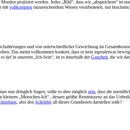
 Monitor projiziert werden. Jedes „Bild“, dass wir „abspeichern“ ist nur
r mit
vollkommen
unzureichendem Wissen verarbeiteten, nur bruchstück
n Schattierungen und von unterschiedlicher Gewichtung im Gesamtkonze
Leben. Das meint vollkommen konkret, dass es kein irgendetwas beweg
es tief in unserem „Ich-Sein“, ist es innerhalb der
Ganzheit
, die wir dar
 man nun dringlich fragen, sollte es aber möglich
sein
, dass die unendli
kleinem „Menschen-Ich“ , dessen größte Reminiszenz an das Unbedingte
chöpfung
, also den
Schöpfer
all dieses Grandiosen darstellen solle?