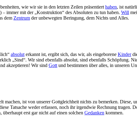
nheiten, wie wir sie in den letzten Zeilen präsentiert
haben
, ist natü
) – immer mit der „Konstruktion“ des Absoluten zu tun haben.
Will
mei
aus dem
Zentrum
der unbewegten Beringung, dem Nichts und Alles.
ßlich“
absolut
erkannt ist, ergibt sich, das wir, als eingeborene
Kinder
di
irklich „Sind“. Wir sind ebenfalls absolut, sind ebenfalls Schöpfung. N
nd akzeptieren! Wir sind
Gott
und bestimmen über alles, in unseren Un
lt machen, ist von unserer Gottgleichheit nichts zu bemerken. Diese, u
diese Tatsache weder erfassen, noch ihr irgendwie Rechnung tragen. D
n, überhaupt erst gar nicht auf einen solchen
Gedanken
kommen.