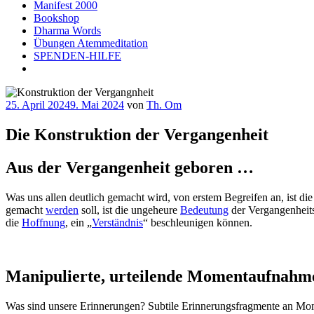
Manifest 2000
Bookshop
Dharma Words
Übungen Atemmeditation
SPENDEN-HILFE
Veröffentlicht
25. April 2024
9. Mai 2024
von
Th. Om
am
Die Konstruktion der Vergangenheit
Aus der Vergangenheit geboren …
Was uns allen deutlich gemacht wird, von erstem Begreifen an, ist die
gemacht
werden
soll, ist die ungeheure
Bedeutung
der Vergangenheits
die
Hoffnung
, ein „
Verständnis
“ beschleunigen können.
Manipulierte, urteilende Momentaufnahm
Was sind unsere Erinnerungen? Subtile Erinnerungsfragmente an Momen