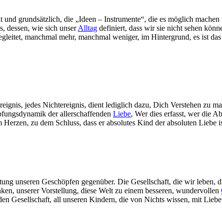
t und grundsätzlich, die „Ideen – Instrumente“, die es möglich machen
s, dessen, wie sich unser
Alltag
definiert, dass wir sie nicht sehen kön
egleitet, manchmal mehr, manchmal weniger, im Hintergrund, es ist da
eignis, jedes Nichtereignis, dient lediglich dazu, Dich Verstehen zu 
pfungsdynamik der allerschaffenden
Liebe
, Wer dies erfasst, wer die 
 Herzen, zu dem Schluss, dass er absolutes Kind der absoluten Liebe is
tung unseren Geschöpfen gegenüber. Die Gesellschaft, die wir leben, d
nken, unserer Vorstellung, diese Welt zu einem besseren, wundervollen
en Gesellschaft, all unseren Kindern, die von Nichts wissen, mit Lieb