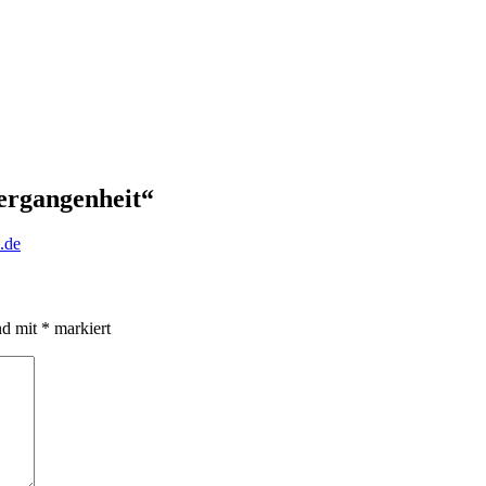
ergangenheit“
.de
nd mit
*
markiert