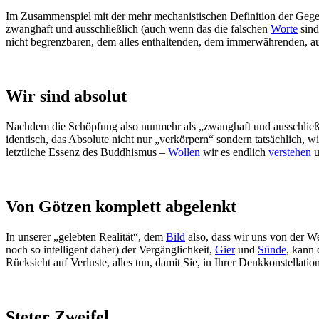
Im Zusammenspiel mit der mehr mechanistischen Definition der Gegebe
zwanghaft und ausschließlich (auch wenn das die falschen
Worte
sind
nicht begrenzbaren, dem alles enthaltenden, dem immerwährenden, 
Wir sind absolut
Nachdem die Schöpfung also nunmehr als „zwanghaft und ausschlie
identisch, das Absolute nicht nur „verkörpern“ sondern tatsächlich, w
letztliche Essenz des Buddhismus –
Wollen
wir es endlich
verstehen
u
Von Götzen komplett abgelenkt
In unserer „gelebten Realität“, dem
Bild
also, dass wir uns von der We
noch so intelligent daher) der Vergänglichkeit,
Gier
und
Sünde
, kann 
Rücksicht auf Verluste, alles tun, damit Sie, in Ihrer Denkkonstellatio
Steter Zweifel