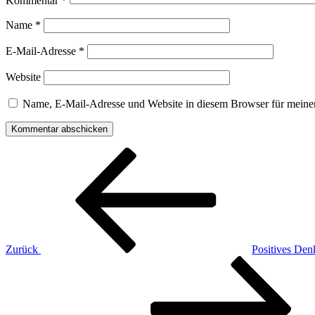
Kommentar
*
Name
*
E-Mail-Adresse
*
Website
Name, E-Mail-Adresse und Website in diesem Browser für meine
Beitragsnavigation
Vorheriger
Beitrag
Zurück
Positives Den
Nächster
Beitrag